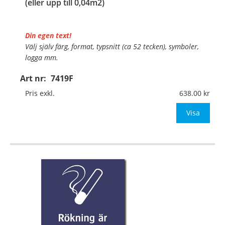
(eller upp till 0,04m2)
Din egen text!
Välj själv färg, format, typsnitt (ca 52 tecken), symboler,
logga mm.
Art nr:
7419F
Material:
Självhäftande folie
Mått:
148x210mm (eller annat mått upp till 0,04m²)
Pris exkl.
638.00
Be om offert vid antal över 10st!
Visa
OBS!
…