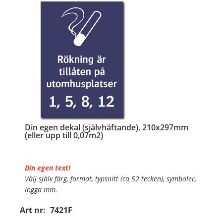
…
Din egen dekal (självhäftande), 210x297mm
(eller upp till 0,07m2)
Din egen text!
Välj själv färg, format, typsnitt (ca 52 tecken), symboler,
logga mm.
Art nr:
7421F
Material:
Självhäftande folie