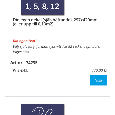
Din egen dekal (självhäftande), 297x420mm
(eller upp till 0,13m2)
Din egen text!
Välj själv färg, format, typsnitt (ca 52 tecken), symboler,
logga mm.
Art nr:
7423F
Material:
Självhäftande folie
Mått:
297x420mm (eller annat mått upp till 0,13m²)
Pris exkl.
770.00
Be om offert vid antal över 10st!
Visa
OBS!