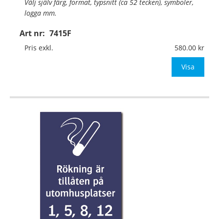
Välj själv färg, format, typsnitt (ca 52 tecken), symboler,
logga mm.
Art nr:
7415F
Material:
Självhäftande folie
Mått:
74x105mm (eller annat mått upp till 0,01m²)
Pris exkl.
580.00
Be om offert vid antal över 10st!
Visa
OBS! S
…