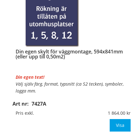
Din egen skylt för väggmontage, 594x841mm
(eller upp till 0,50m2)
Din egen text!
Välj själv färg, format, typsnitt (ca 52 tecken), symboler,
logga mm.
Art nr:
7427A
Material:
Plan aluminium, 0,7mm (väggmontage)
Mått:
594x841mm (eller annat mått upp till 0,50m²)
Pris exkl.
1 864.00
Be om offert vid antal
Visa