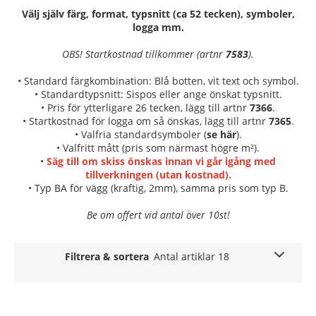
Välj själv färg, format, typsnitt (ca 52 tecken), symboler,
logga mm.
OBS! Startkostnad tillkommer (artnr
7583
).
• Standard färgkombination: Blå botten, vit text och symbol.
• Standardtypsnitt: Sispos eller ange önskat typsnitt.
• Pris för ytterligare 26 tecken, lägg till artnr
7366
.
• Startkostnad för logga om så önskas, lägg till artnr
7365
.
• Valfria standardsymboler (
se här
).
• Valfritt mått (pris som närmast högre m²).
•
Säg till om skiss önskas innan vi går igång med
tillverkningen (utan kostnad).
• Typ BA för vägg (kraftig, 2mm), samma pris som typ B.
Be om offert vid antal över 10st!
Filtrera & sortera
Antal artiklar 18