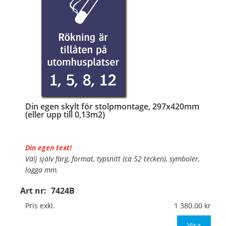
…
Din egen skylt för stolpmontage, 297x420mm
(eller upp till 0,13m2)
Din egen text!
Välj själv färg, format, typsnitt (ca 52 tecken), symboler,
logga mm.
Art nr:
7424B
Material:
Kantvikt aluminium, 2mm (stolpmontage)
Mått:
297x420mm (eller annat mått upp till 0,13m²)
Pris exkl.
1 380.00
Be om offert vid an
Visa