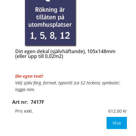
Din egen dekal (självhäftande), 105x148mm
(eller upp till 0,02m2)
Din egen text!
Välj själv färg, format, typsnitt (ca 52 tecken), symboler,
logga mm.
Art nr:
7417F
Material:
Självhäftande folie
Mått:
105x148mm (eller annat mått upp till 0,02m²)
Pris exkl.
612.00
Be om offert vid antal över 10st!
Visa