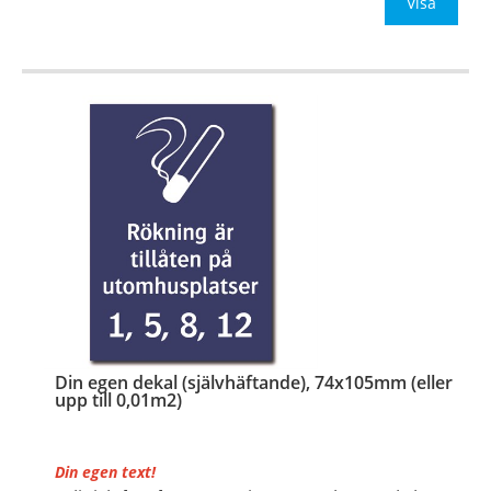
Be om offert vid antal
Visa
…
Din egen dekal (självhäftande), 74x105mm (eller
upp till 0,01m2)
Din egen text!