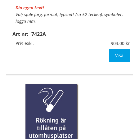
Din egen text!
Välj själv färg, format, typsnitt (ca 52 tecken), symboler,
logga mm.
Art nr:
7422A
Material:
Plan aluminium, 0,7mm (väggmontage)
Mått:
297x420mm (eller annat mått upp till 0,13m²)
Pris exkl.
903.00
Be om offert vid antal
Visa
…