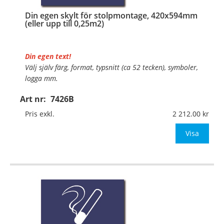
Din egen skylt för stolpmontage, 420x594mm
(eller upp till 0,25m2)
Din egen text!
Välj själv färg, format, typsnitt (ca 52 tecken), symboler,
logga mm.
Art nr:
7426B
Material:
Kantvikt aluminium, 2mm (stolpmontage)
Mått:
420x594mm (eller annat mått upp till 0,25m²)
Pris exkl.
2 212.00
Be om offert vid an
Visa
…