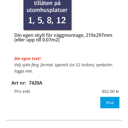
Din egen skylt för väggmontage, 210x297mm
(eller upp till 0,07m2)
Din egen text!
Välj själv färg, format, typsnitt (ca 52 tecken), symboler,
logga mm.
Art nr:
7420A
Material:
Plan aluminium, 0,7mm (väggmontage)
Mått:
210x297mm (eller annat mått upp till 0,07m²)
Pris exkl.
802.00
Be om offert vid antal
Visa