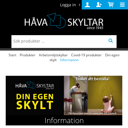
Logga in
Logga
Skapa
Varukorg
in
konto
Start
/
Produkter
/
Arbetsmiljöskyltar
/
Covid-19 produkter
/
Din egen
skylt
/
Information
Information