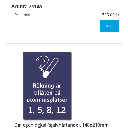
Art nr:
7418A
Material:
Plan aluminium, 0,7mm (väggmontage)
Mått:
148x210mm (eller annat mått upp till 0,04m²)
Pris exkl.
755.00
Be om offert vid antal
Visa
…
Din egen dekal (självhäftande), 148x210mm