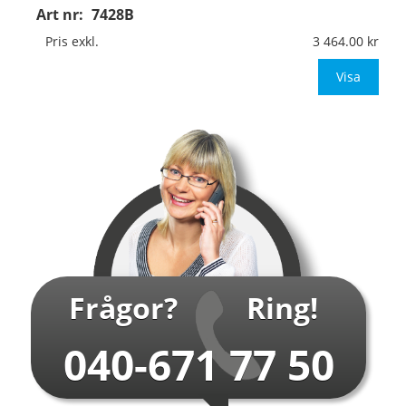
Art nr:
7428B
Material:
Kantvikt aluminium, 2mm (stolpmontage)
Mått:
594x841mm (eller annat mått upp till 0,50m²)
Pris exkl.
3 464.00
Be om offert vid an
Visa
…
Frågor?
Ring!
040-671 77 50