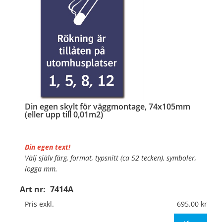
Din egen skylt för väggmontage, 74x105mm
(eller upp till 0,01m2)
Din egen text!
Välj själv färg, format, typsnitt (ca 52 tecken), symboler,
logga mm.
Art nr:
7414A
Material:
Plan aluminium, 0,7mm (väggmontage)
Mått:
74x105mm (eller annat mått upp till 0,01m²)
Pris exkl.
695.00