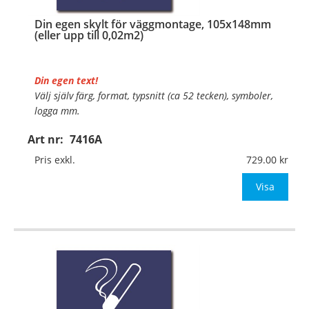
Din egen skylt för väggmontage, 105x148mm
(eller upp till 0,02m2)
Din egen text!
Välj själv färg, format, typsnitt (ca 52 tecken), symboler,
logga mm.
Art nr:
7416A
Material:
Plan aluminium, 0,7mm (väggmontage)
Mått:
105x148mm (eller annat mått upp till 0,02m²)
Pris exkl.
729.00
Be om offert vid antal
Visa
…