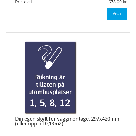
Mått:
210x297mm (eller annat mått upp till 0,07m²)
Pris exkl.
678.00
Be om offert vid antal över 10st!
Visa
OBS!
…
Din egen skylt för väggmontage, 297x420mm
(eller upp till 0,13m2)