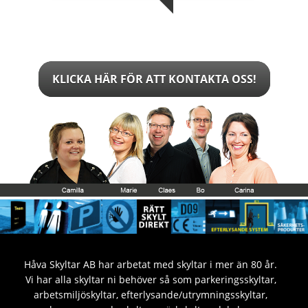
KLICKA HÄR FÖR ATT KONTAKTA OSS!
Håva Skyltar AB har arbetat med skyltar i mer än 80 år.
Vi har alla skyltar ni behöver så som parkeringsskyltar,
arbetsmiljöskyltar, efterlysande/utrymningsskyltar,