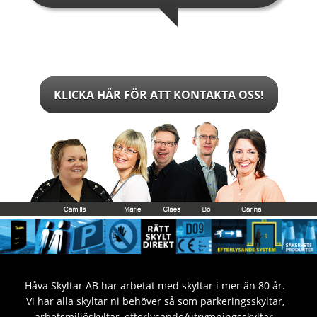
KLICKA HÄR FÖR ATT KONTAKTA OSS!
Håva Skyltar AB har arbetat med skyltar i mer än 80 år.
Vi har alla skyltar ni behöver så som parkeringsskyltar,
arbetsmiljöskyltar, efterlysande/utrymningsskyltar,