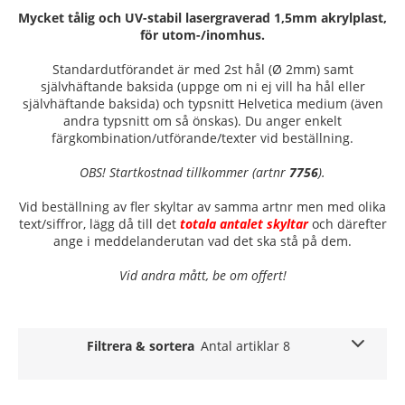
Mycket tålig och UV-stabil lasergraverad 1,5mm akrylplast,
för utom-/inomhus.
Standardutförandet är med 2st hål (Ø 2mm) samt
självhäftande baksida (uppge om ni ej vill ha hål eller
självhäftande baksida) och typsnitt Helvetica medium (även
andra typsnitt om så önskas). Du anger enkelt
färgkombination/utförande/texter vid beställning.
OBS! Startkostnad tillkommer (artnr
7756
).
Vid beställning av fler skyltar av samma artnr men med olika
text/siffror, lägg då till det
totala antalet skyltar
och därefter
ange i meddelanderutan vad det ska stå på dem.
Vid andra mått, be om offert!
Filtrera & sortera
Antal artiklar 8