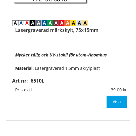
Lasergraverad märkskylt, 75x15mm
Mycket tålig och UV-stabil för utom-/inomhus
Material:
Lasergraverad 1,5mm akrylplast
Art nr:
6510L
Format:
75x15mm
Pris exkl.
39.00
Texthöjd:
ca 6mm vid 1 rad med 11 tecken
&
Visa
…