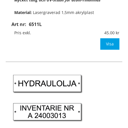
Material:
Lasergraverad 1,5mm akrylplast
Art nr:
6511L
Format:
100x15mm
Pris exkl.
45.00
Texthöjd:
ca 8mm vid 1 rad med 11 tecken
Visa
…