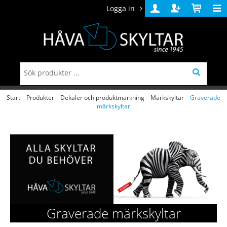
Logga in
Logga
Skapa
Varukorg
in
konto
Start
/
Produkter
/
Dekaler och produktmärkning
/
Märkskyltar
/
Graverade
märkskyltar
Graverade märkskyltar