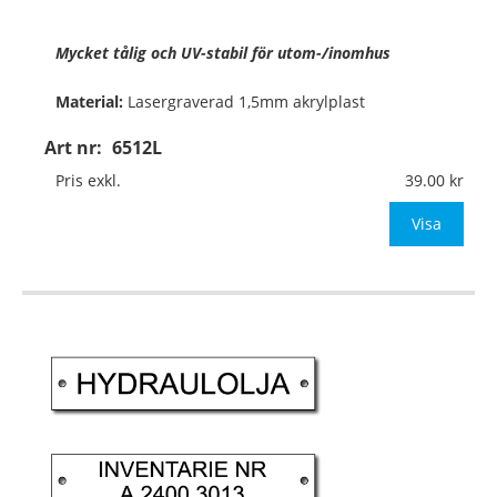
Mycket tålig och UV-stabil för utom-/inomhus
Material:
Lasergraverad 1,5mm akrylplast
Art nr:
6512L
Format:
60x20mm
Pris exkl.
39.00
Texthöjd:
ca 4,5mm vid 1 rad med 11 tecken
Visa
…