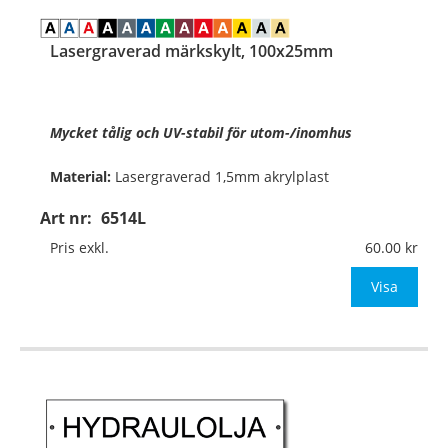
Lasergraverad märkskylt, 100x25mm
Mycket tålig och UV-stabil för utom-/inomhus
Material:
Lasergraverad 1,5mm akrylplast
Art nr:
6514L
Format:
100x25mm
Pris exkl.
60.00
Texthöjd:
ca 8,5mm vid 1 rad med 11 tecken
&nbs
Visa
…