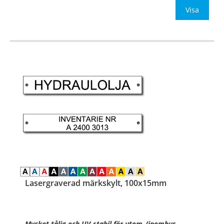
Visa
…
Lasergraverad märkskylt, 100x15mm
Mycket tålig och UV-stabil för utom-/inomhus