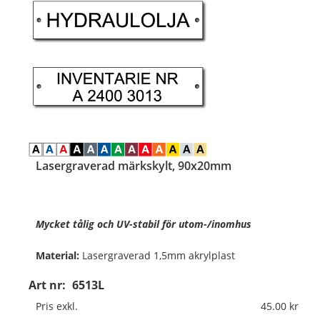
Lasergraverad märkskylt, 90x20mm
Mycket tålig och UV-stabil för utom-/inomhus
Material:
Lasergraverad 1,5mm akrylplast
Art nr:
6513L
Format:
90x20mm
Pris exkl.
45.00
Texthöjd:
ca 7,5mm vid 1 rad med 11 tecken