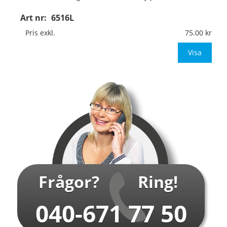
Art nr:
6516L
Format:
170x30mm
Pris exkl.
75.00
Texthöjd:
ca 14,5mm vid 1 rad med 11 tecken
&nb
Visa
…
Frågor?
Ring!
040-671 77 50