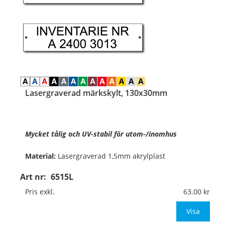
Lasergraverad märkskylt, 130x30mm
Mycket tålig och UV-stabil för utom-/inomhus
Material:
Lasergraverad 1,5mm akrylplast
Art nr:
6515L
Format:
130x30mm
Pris exkl.
63.00
Texthöjd:
ca 11mm vid 1 rad med 11 tecken
Visa