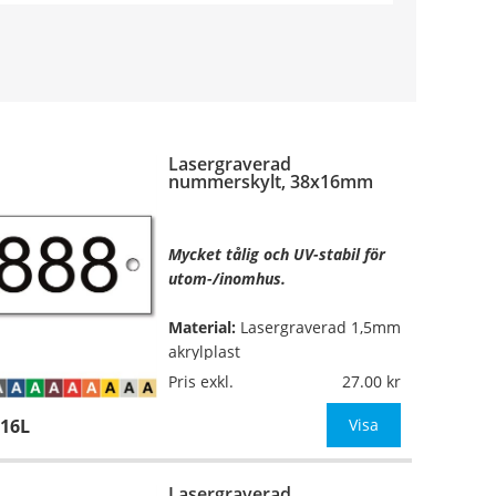
Lasergraverad
nummerskylt, 38x16mm
Mycket tålig och UV-stabil för
utom-/inomhus.
Material:
Lasergraverad 1,5mm
akrylplast
Pris exkl.
27.00
Mått:
38x16mm
16L
Visa
Höjd på siffrorna:
9mm (1-4
siffror)
Lasergraverad