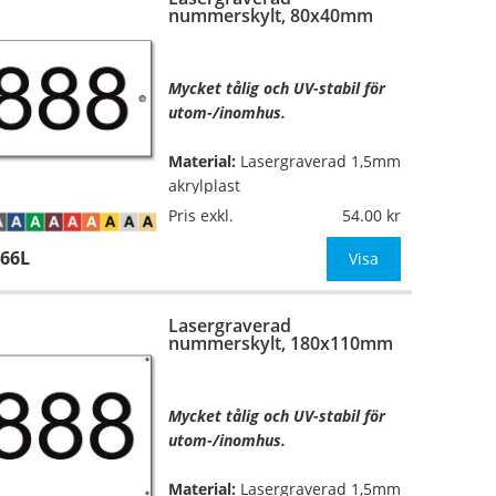
nummerskylt, 80x40mm
Typsnitt:
Helvetica medium
(även andra typsnitt om så
önskas)
Mycket tålig och UV-stabil för
utom-/inomhus.
OBS!
Material:
Lasergraverad 1,5mm
akrylplast
Pris exkl.
54.00
Mått:
80x40mm
66L
Visa
Höjd på siffrorna:
21mm (1-4
…
siffror)
Lasergraverad
nummerskylt, 180x110mm
Typsnitt:
Helvetica medium
(även andra typsnitt om så
önskas)
Mycket tålig och UV-stabil för
utom-/inomhus.
OBS
Material:
Lasergraverad 1,5mm