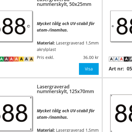
nummerskylt, 50x25mm
Mycket tålig och UV-stabil för
utom-/inomhus.
Material:
Lasergraverad 1,5mm
akrylplast
Pris exkl.
36.00
Mått:
50x25mm
Art nr:
05
Visa
Höjd på siffrorna:
13mm (1-4
siffror)
Lasergraverad
nummerskylt, 125x70mm
Typsnitt:
Helvetica medium
(även andra typsnitt om så
önskas)
Mycket tålig och UV-stabil för
utom-/inomhus.
OBS
Material:
Lasergraverad 1,5mm