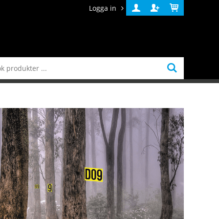
Logga in
Logga
Skapa
Varukorg
in
konto