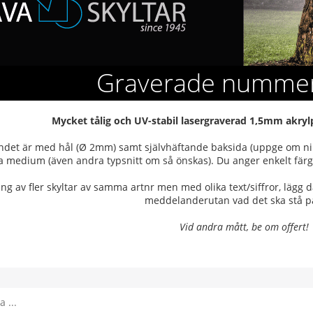
Graverade nummer
Mycket tålig och UV-stabil lasergraverad 1,5mm akryl
det är med hål (Ø 2mm) samt självhäftande baksida (uppge om ni ej 
a medium (även andra typsnitt om så önskas). Du anger enkelt färg
ing av fler skyltar av samma artnr men med olika text/siffror, lägg då
meddelanderutan vad det ska stå p
Vid andra mått, be om offert!