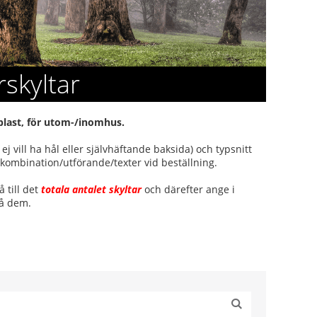
skyltar
plast, för utom-/inomhus.
vill ha hål eller självhäftande baksida) och typsnitt
kombination/utförande/texter vid beställning.
 till det
totala antalet skyltar
och därefter ange i
å dem.