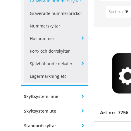
Graverade nummerskyltar
Sortera
Graverade nummerbrickor
Nummerskyltar
Husnummer
Port- och dörrskyltar
Självhäftande dekaler
Lagermärkning etc
Skyltsystem inne
Skyltsystem ute
Art nr:
7756
Standardskyltar