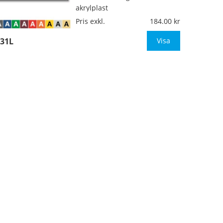
akrylplast
Pris exkl.
184.00
Mått:
180x110mm
31L
Visa
Höjd på siffrorna:
51mm (1-4
…
siffror)
Typsnitt:
Helvetica medium
(även andra typsnitt om så
önskas)
O
…