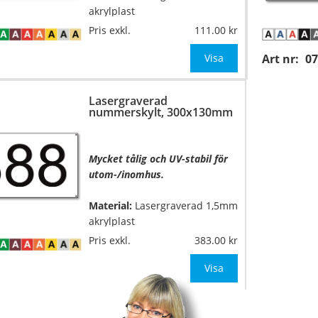
akrylplast
Pris exkl.
111.00
Mått:
125x70mm
Visa
Art nr:
07
Höjd på siffrorna:
35mm (1-4
…
siffror)
Lasergraverad
nummerskylt, 300x130mm
Typsnitt:
Helvetica medium
(även andra typsnitt om så
önskas)
Mycket tålig och UV-stabil för
utom-/inomhus.
OB
Material:
Lasergraverad 1,5mm
akrylplast
Pris exkl.
383.00
Mått:
300x130mm
Visa
Höjd på siffrorna:
85mm (1-4
…
siffror)