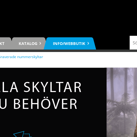
KT
KATALOG
INFO/WEBBUTIK
raverade nummerskyltar