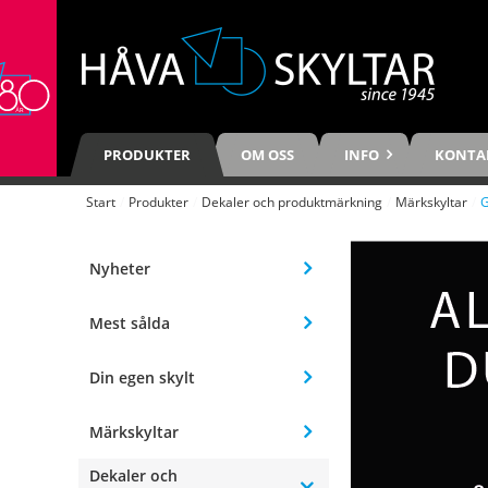
PRODUKTER
OM OSS
INFO
KONTA
Start
/
Produkter
/
Dekaler och produktmärkning
/
Märkskyltar
/
G
Nyheter
Mest sålda
Din egen skylt
Märkskyltar
Dekaler och