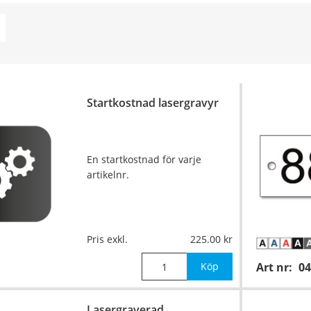
Startkostnad lasergravyr
En startkostnad för varje
artikelnr.
Pris exkl.
225.00
Köp
Art nr:
04
Lasergraverad