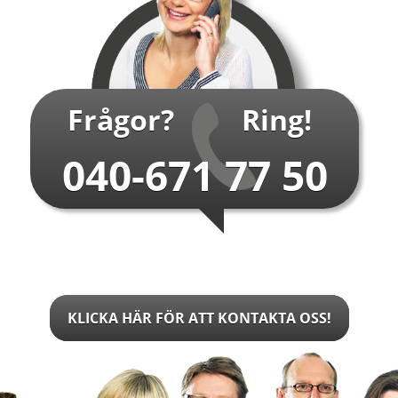
Typsnitt:
Helvetica medium
(även andra typsnitt om så
önskas)
O
Frågor?
Ring!
040-671 77 50
…
KLICKA HÄR FÖR ATT KONTAKTA OSS!