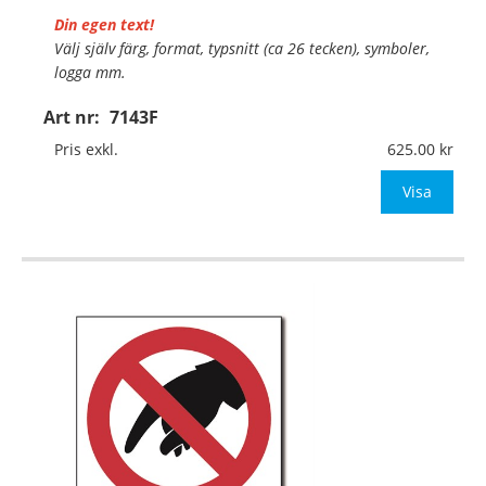
Din egen text!
Välj själv färg, format, typsnitt (ca 26 tecken), symboler,
logga mm.
Art nr:
7143F
Material:
Självhäftande folie
Mått:
148x148mm (eller annat mått upp till 0,03m²)
Pris exkl.
625.00
Be om offert vid antal över 10st!
Visa
OBS!
…