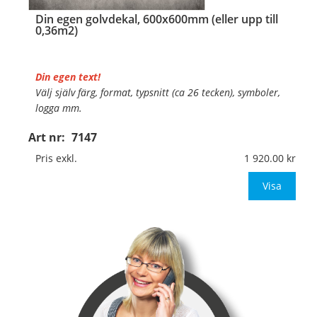
Din egen golvdekal, 600x600mm (eller upp till
0,36m2)
Din egen text!
Välj själv färg, format, typsnitt (ca 26 tecken), symboler,
logga mm.
Art nr:
7147
Material:
Självhäftande, specialanpassat, halkfritt
material för golv
Pris exkl.
1 920.00
Mått:
600x600mm (eller annat mått upp till 0,36m
Visa
…