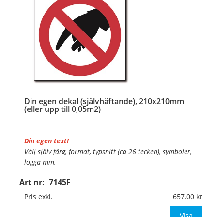
Din egen dekal (självhäftande), 210x210mm
(eller upp till 0,05m2)
Din egen text!
Välj själv färg, format, typsnitt (ca 26 tecken), symboler,
logga mm.
Art nr:
7145F
Material:
Självhäftande folie
Mått:
210x210mm (eller annat mått upp till 0,05m²)
Pris exkl.
657.00
Be om offert vid antal över 10st!
Visa