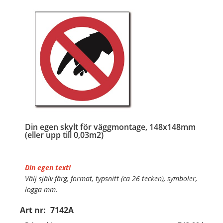
Din egen skylt för väggmontage, 148x148mm
(eller upp till 0,03m2)
Din egen text!
Välj själv färg, format, typsnitt (ca 26 tecken), symboler,
logga mm.
Art nr:
7142A
Material:
Plan aluminium, 0,7mm (väggmontage)
Mått:
148x148mm (eller annat mått upp till 0,03m²)