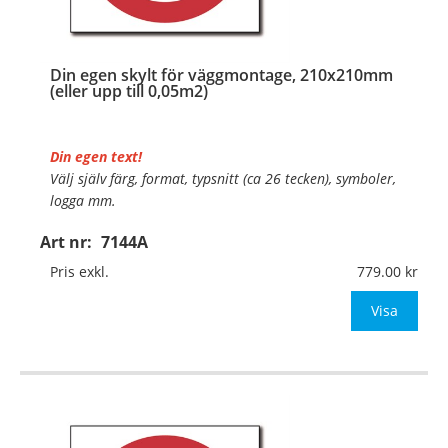
Din egen skylt för väggmontage, 210x210mm
(eller upp till 0,05m2)
Din egen text!
Välj själv färg, format, typsnitt (ca 26 tecken), symboler,
logga mm.
Art nr:
7144A
Material:
Plan aluminium, 0,7mm (väggmontage)
Mått:
210x210mm (eller annat mått upp till 0,05m²)
Pris exkl.
779.00
Be om offert vid antal
Visa
…