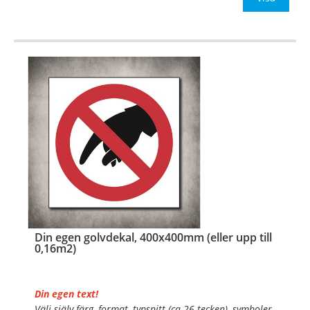
OBS!
…
Din egen golvdekal, 400x400mm (eller upp till
0,16m2)
Din egen text!
Välj själv färg, format, typsnitt (ca 26 tecken), symboler,