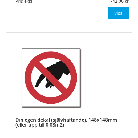
Pris exkl.
742.00
Be om offert vid antal
Visa
…
Din egen dekal (självhäftande), 148x148mm
(eller upp till 0,03m2)