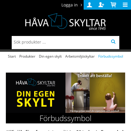
Logga in
Logga
Skapa
Varukorg
in
konto
Start
/
Produkter
/
Din egen skylt
/
Arbetsmiljöskyltar
/
Förbudssymbol
Förbudssymbol