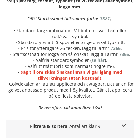
Välj själv färg, format, typsnitt (ca 26 tecken) eller symbol,
logga mm.
OBS! Startkostnad tillkommer (artnr
7581
).
• Standard färgkombination: Vit botten, svart text eller
röd/svart symbol.
• Standardtypsnitt: Sispos eller ange önskat typsnitt.
• Pris för ytterligare 26 tecken, lägg till artnr
7366
.
• Startkostnad för logga om så önskas, lägg till artnr
7365
.
• Valfria standardsymboler (
se här
).
• Valfritt mått (pris som närmast högre m²).
•
Säg till om skiss önskas innan vi går igång med
tillverkningen (utan kostnad).
• Golvdekalen är lätt att applicera och avtagbar. Det är en för
golvet anpassad produt med hög kvalitet. Går att applicera
på de flesta golvytor.
Be om offert vid antal över 10st!
Filtrera & sortera
Antal artiklar 9