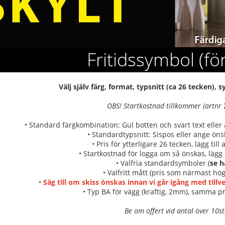
Fritidssymbol (fö
Välj själv färg, format, typsnitt (ca 26 tecken),
OBS! Startkostnad tillkommer (artnr
• Standard färgkombination: Gul botten och svart text elle
• Standardtypsnitt: Sispos eller ange önsk
• Pris för ytterligare 26 tecken, lägg till
• Startkostnad för logga om så önskas, lägg t
• Valfria standardsymboler (
se h
• Valfritt mått (pris som närmast hög
•
Säg till om skiss önskas innan vi går igång med till
• Typ BA för vägg (kraftig, 2mm), samma pr
Be om offert vid antal över 10st