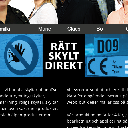
. Vi har alla skyltar ni behöver
Vi levererar snabbt och enkelt 
sande/utrymningsskyltar,
klara för omgående leverans på v
ärkning, roliga skyltar, skyltar
webb-butik eller mailar oss på 
 men även säkerhetsprodukter,
Första hjälpen-produkter mm.
Vår produktion omfattar 4-färgs
bearbetning och applicering på 
screentryckeri/digitalprint tryck