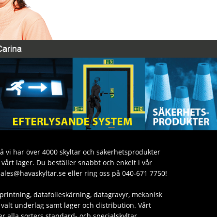
då vi har över 4000 skyltar och säkerhetsprodukter
årt lager. Du beställer snabbt och enkelt i vår
sales@havaskyltar.se eller ring oss på 040-671 7750!
printning, datafolieskärning, datagravyr, mekanisk
valt underlag samt lager och distribution. Vårt
er alla sorters standard- och specialskyltar.