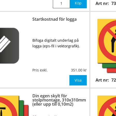
Köp
Art nr:
73
Startkostnad för logga
Bifoga digitalt underlag på
logga (eps-fil i vektorgrafik).
Pris exkl.
351.00
Art nr:
7
Visa
Din egen skylt för
stolpmontage, 310x310mm
(eller upp till 0,10m2)