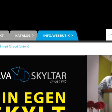
KT
KATALOG
INFO/WEBBUTIK
l med förbud (blå/vit)