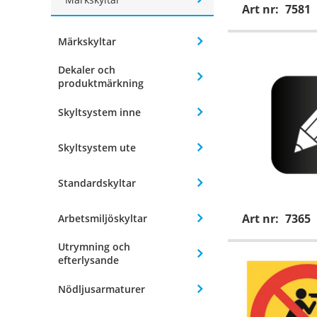
Art nr:
7581
Märkskyltar
Dekaler och
produktmärkning
Skyltsystem inne
Skyltsystem ute
Standardskyltar
Art nr:
7365
Arbetsmiljöskyltar
Utrymning och
efterlysande
Nödljusarmaturer