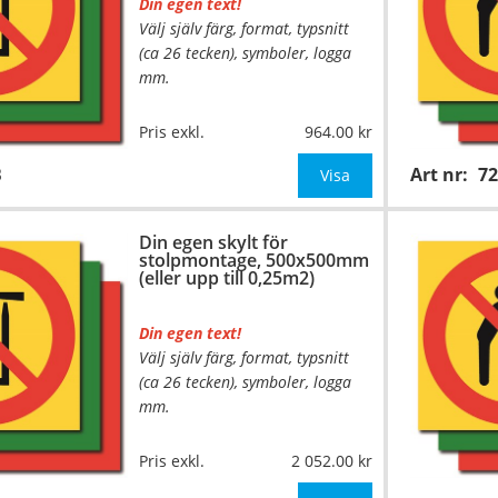
Din egen text!
Välj själv färg, format, typsnitt
(ca 26 tecken), symboler, logga
mm.
Material:
Kantvikt aluminium,
Pris exkl.
964.00
2mm (stolpmontage)
B
Art nr:
7
Mått:
310x310mm (eller annat
Visa
mått upp till 0,10m²)
Din egen skylt för
Be om offert vid an
stolpmontage, 500x500mm
(eller upp till 0,25m2)
Din egen text!
Välj själv färg, format, typsnitt
…
(ca 26 tecken), symboler, logga
mm.
Material:
Kantvikt aluminium,
Pris exkl.
2 052.00
2mm (stolpmontage)