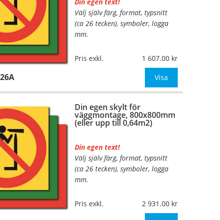
Din egen text!
Välj själv färg, format, typsnitt
…
(ca 26 tecken), symboler, logga
mm.
Material:
Plan aluminium,
Pris exkl.
1 607.00
0,7mm (väggmontage)
226A
Mått:
500x500mm (eller annat
Visa
mått upp till 0,25m²)
Din egen skylt för
Be om offert vid antal
väggmontage, 800x800mm
(eller upp till 0,64m2)
Din egen text!
Välj själv färg, format, typsnitt
…
(ca 26 tecken), symboler, logga
mm.
Material:
Plan aluminium,
Pris exkl.
2 931.00
0,7mm (väggmontage)