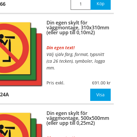
66
Köp
Din egen skylt för
väggmontage, 310x310mm
(eller upp till 0,10m2)
Din egen text!
Välj själv färg, format, typsnitt
(ca 26 tecken), symboler, logga
mm.
Material:
Plan aluminium,
Pris exkl.
691.00
0,7mm (väggmontage)
224A
Mått:
310x310mm (eller annat
Visa
mått upp till 0,10m²)
Din egen skylt för
Be om offert vid antal
väggmontage, 500x500mm
(eller upp till 0,25m2)