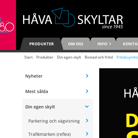
PRODUKTER
OM OSS
INFO
KONTA
Start
/
Produkter
/
Din egen skylt
/
Bostad och fritid
/
Fritidssymbo
Nyheter
Mest sålda
Din egen skylt
Parkering och vägvisning
Trafikmärken (reflex)