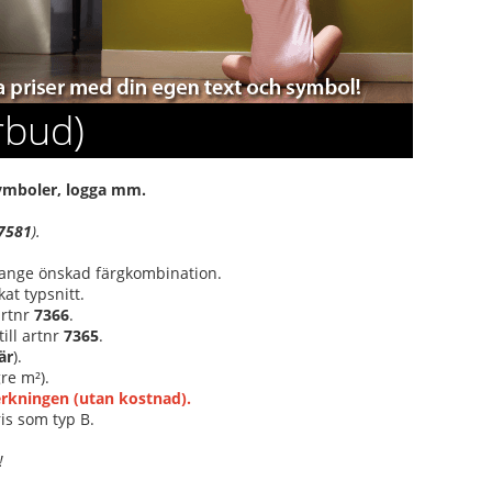
rbud)
 symboler, logga mm.
7581
).
r ange önskad färgkombination.
at typsnitt.
 artnr
7366
.
ill artnr
7365
.
är
).
re m²).
verkningen (utan kostnad).
is som typ B.
!