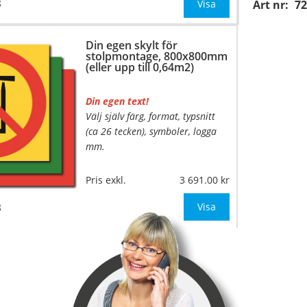
B
Mått:
500x500mm (eller annat
Visa
Art nr:
7
mått upp till 0,25m²)
Din egen skylt för
Be om offert vid an
stolpmontage, 800x800mm
(eller upp till 0,64m2)
Din egen text!
Välj själv färg, format, typsnitt
…
(ca 26 tecken), symboler, logga
mm.
Material:
Kantvikt, 2mm
Pris exkl.
3 691.00
(stolpmontage)
B
Mått:
800x800mm (eller annat
Visa
mått upp till 0,64m²)
Be om offert vid antal över 1