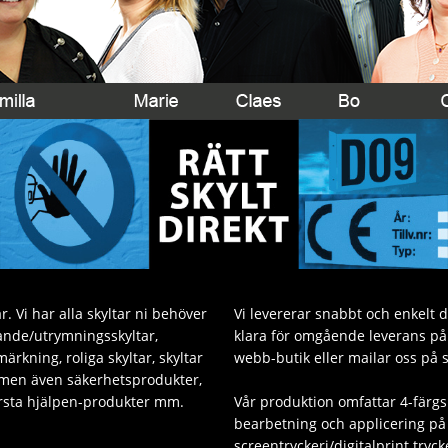
. Vi har alla skyltar ni behöver
Vi levererar snabbt och enkelt 
sande/utrymningsskyltar,
klara för omgående leverans på v
ärkning, roliga skyltar, skyltar
webb-butik eller mailar oss på 
 men även säkerhetsprodukter,
Första hjälpen-produkter mm.
Vår produktion omfattar 4-färgs
bearbetning och applicering på 
screentryckeri/digitalprint tryck