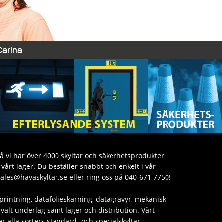
då vi har över 4000 skyltar och säkerhetsprodukter
årt lager. Du beställer snabbt och enkelt i vår
sales@havaskyltar.se eller ring oss på 040-671 7750!
printning, datafolieskärning, datagravyr, mekanisk
valt underlag samt lager och distribution. Vårt
er alla sorters standard- och specialskyltar.