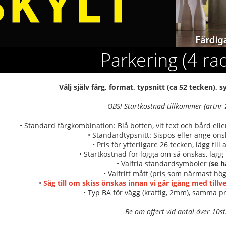
Parkering (4 ra
Välj själv färg, format, typsnitt (ca 52 tecken),
OBS! Startkostnad tillkommer (artnr
• Standard färgkombination: Blå botten, vit text och bård el
• Standardtypsnitt: Sispos eller ange önsk
• Pris för ytterligare 26 tecken, lägg till
• Startkostnad för logga om så önskas, lägg t
• Valfria standardsymboler (
se h
• Valfritt mått (pris som närmast hög
•
Säg till om skiss önskas innan vi går igång med till
• Typ BA för vägg (kraftig, 2mm), samma pr
Be om offert vid antal över 10st