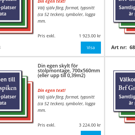
Din egen text!
Välj själv färg, format, typsnitt
(ca 52 tecken), symboler, logga
mm.
Material:
Kantvikt aluminium,
Pris exkl.
1 923.00
2mm (stolpmontage)
B
Art nr:
6
Mått:
500x400mm (eller annat
Visa
mått upp till 0,20m²)
Din egen skylt för
Be om offert vid an
stolpmontage, 700x560mm
(eller upp till 0,39m2)
Din egen text!
Välj själv färg, format, typsnitt
…
(ca 52 tecken), symboler, logga
mm.
Material:
Kantvikt aluminium,
Pris exkl.
3 224.00
2mm (stolpmontage)