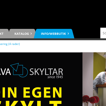
KT
KATALOG
INFO/WEBBUTIK
kering (4 rader)