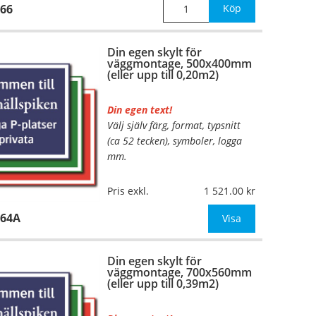
66
Köp
Din egen skylt för
väggmontage, 500x400mm
(eller upp till 0,20m2)
Din egen text!
Välj själv färg, format, typsnitt
(ca 52 tecken), symboler, logga
mm.
Material:
Plan aluminium,
Pris exkl.
1 521.00
0,7mm (väggmontage)
864A
Mått:
500x400mm (eller annat
Visa
mått upp till 0,20m²)
Din egen skylt för
Be om offert vid antal
väggmontage, 700x560mm
(eller upp till 0,39m2)