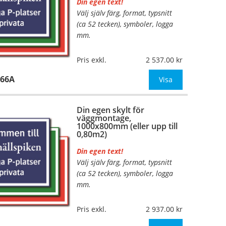
Din egen text!
Välj själv färg, format, typsnitt
…
(ca 52 tecken), symboler, logga
mm.
Material:
Plan aluminium,
Pris exkl.
2 537.00
0,7mm (väggmontage)
866A
Mått:
700x560mm (eller annat
Visa
mått upp till 0,39m²)
Din egen skylt för
Be om offert vid antal
väggmontage,
1000x800mm (eller upp till
0,80m2)
Din egen text!
Välj själv färg, format, typsnitt
…
(ca 52 tecken), symboler, logga
mm.
Material:
Plan aluminium,
Pris exkl.
2 937.00
0,7mm (väggmontage)