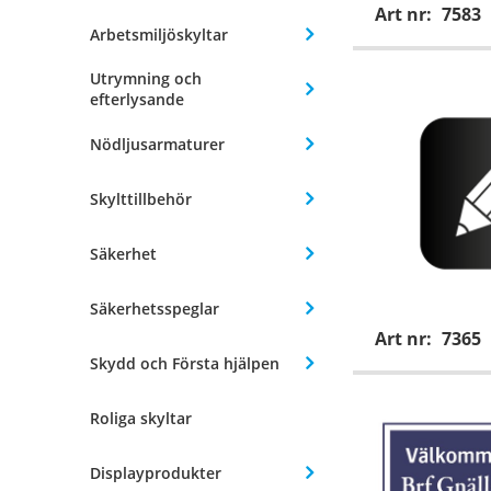
Art nr:
7583
Arbetsmiljöskyltar
Utrymning och
efterlysande
Nödljusarmaturer
Skylttillbehör
Säkerhet
Säkerhetsspeglar
Art nr:
7365
Skydd och Första hjälpen
Roliga skyltar
Displayprodukter