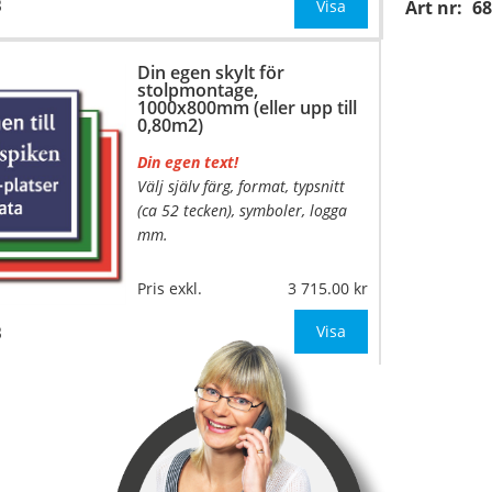
B
Mått:
700x560mm (eller annat
Visa
Art nr:
6
mått upp till 0,39m²)
Din egen skylt för
Be om offert vid an
stolpmontage,
1000x800mm (eller upp till
0,80m2)
Din egen text!
Välj själv färg, format, typsnitt
…
(ca 52 tecken), symboler, logga
mm.
Material:
Kantvikt aluminium,
Pris exkl.
3 715.00
2mm (stolpmontage)
B
Mått:
1000x800mm (eller
Visa
annat mått upp till 0,80m²)
Be om offert vid a