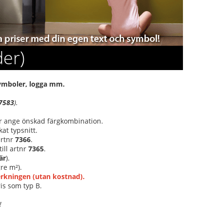
der)
 symboler, logga mm.
7583
).
ler ange önskad färgkombination.
at typsnitt.
 artnr
7366
.
ill artnr
7365
.
är
).
re m²).
verkningen (utan kostnad).
is som typ B.
!