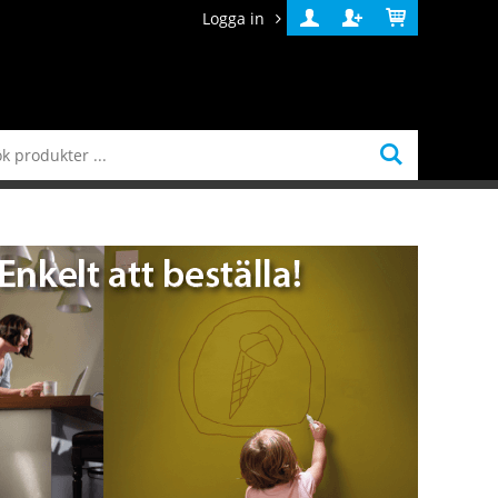
Logga in
Logga
Skapa
Varukorg
in
konto