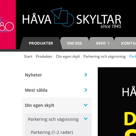
PRODUKTER
OM OSS
INFO
KONTA
Start
/
Produkter
/
Din egen skylt
/
Parkering och vägvisning
/
Par
Nyheter
Mest sålda
Din egen skylt
Parkering och vägvisning
Parkering (1-2 rader)