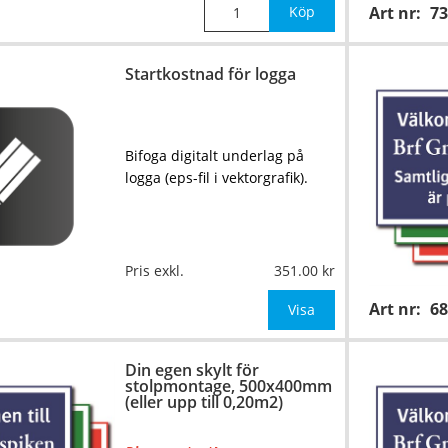
Köp
Art nr:
73
Startkostnad för logga
Bifoga digitalt underlag på
logga (eps-fil i vektorgrafik).
Pris exkl.
351.00
Art nr:
6
Visa
Din egen skylt för
stolpmontage, 500x400mm
(eller upp till 0,20m2)