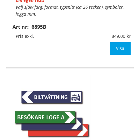
Din egen text!
Välj själv färg, format, typsnitt (ca 26 tecken), symboler,
logga mm.
Art nr:
6895B
Material:
Kantvikt aluminium, 2mm (stolpmontage)
Mått:
500x100mm (eller annat mått upp till 0,05m²)
Pris exkl.
849.00
Be om offert vid an
Visa
…