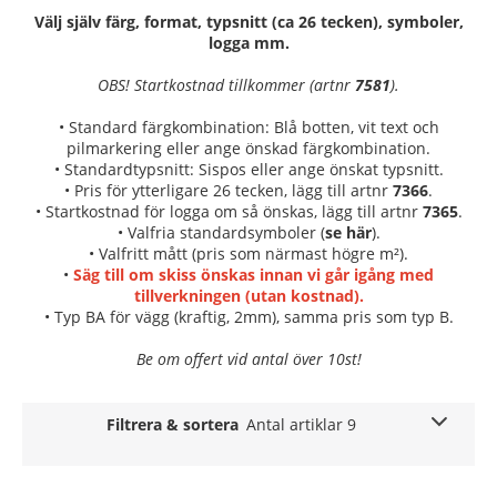
Välj själv färg, format, typsnitt (ca 26 tecken), symboler,
logga mm.
OBS! Startkostnad tillkommer (artnr
7581
).
• Standard färgkombination: Blå botten, vit text och
pilmarkering eller ange önskad färgkombination.
• Standardtypsnitt: Sispos eller ange önskat typsnitt.
• Pris för ytterligare 26 tecken, lägg till artnr
7366
.
• Startkostnad för logga om så önskas, lägg till artnr
7365
.
• Valfria standardsymboler (
se här
).
• Valfritt mått (pris som närmast högre m²).
•
Säg till om skiss önskas innan vi går igång med
tillverkningen (utan kostnad).
• Typ BA för vägg (kraftig, 2mm), samma pris som typ B.
Be om offert vid antal över 10st!
Filtrera & sortera
Antal artiklar 9