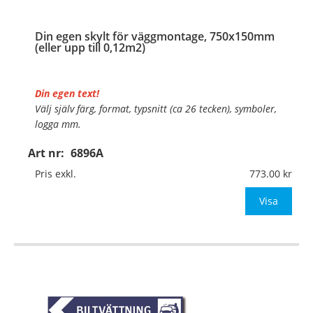
Din egen skylt för väggmontage, 750x150mm
(eller upp till 0,12m2)
Din egen text!
Välj själv färg, format, typsnitt (ca 26 tecken), symboler,
logga mm.
Art nr:
6896A
Material:
Plan aluminium, 0,7mm (väggmontage)
Mått:
750x150mm (eller annat mått upp till 0,12m²)
Pris exkl.
773.00
Be om offert vid antal
Visa
…