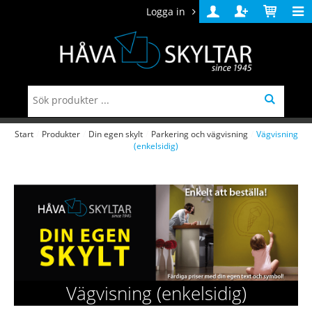
Logga in
Logga
Skapa
Varukorg
in
konto
Start
/
Produkter
/
Din egen skylt
/
Parkering och vägvisning
/
Vägvisning
(enkelsidig)
Vägvisning (enkelsidig)