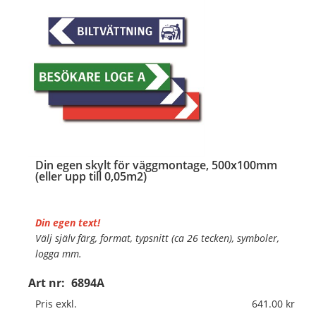
Din egen skylt för väggmontage, 500x100mm
(eller upp till 0,05m2)
Din egen text!
Välj själv färg, format, typsnitt (ca 26 tecken), symboler,
logga mm.
Art nr:
6894A
Material:
Plan aluminium, 0,7mm (väggmontage)
Mått:
500x100mm (eller annat mått upp till 0,05m²)
Pris exkl.
641.00