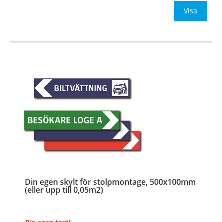
Be om offert vid antal
Visa
…
Din egen skylt för stolpmontage, 500x100mm
(eller upp till 0,05m2)