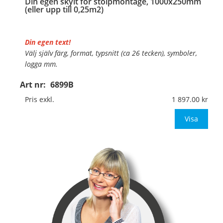
Din egen skylt för stolpmontage, 1000x250mm
(eller upp till 0,25m2)
Din egen text!
Välj själv färg, format, typsnitt (ca 26 tecken), symboler,
logga mm.
Art nr:
6899B
Material:
Kantvikt aluminium, 2mm (stolpmontage)
Mått:
1000x250mm (eller annat mått upp till 0,25m²)
Pris exkl.
1 897.00
Be om offert vid a
Visa
…