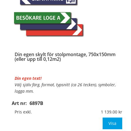
Din egen skylt för stolpmontage, 750x150mm
(eller upp till 0,12m2)
Din egen text!
Välj själv färg, format, typsnitt (ca 26 tecken), symboler,
logga mm.
Art nr:
6897B
Material:
Kantvikt aluminium, 2mm (stolpmontage)
Mått:
750x150mm (eller annat mått upp till 0,12m²)
Pris exkl.
1 139.00
Be om offert vid an
Visa