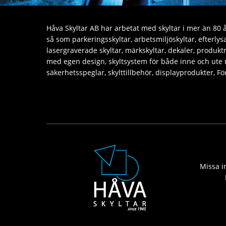
Håva Skyltar AB har arbetat med skyltar i mer än 80 år
så som parkeringsskyltar, arbetsmiljöskyltar, efterly
lasergraverade skyltar, märkskyltar, dekaler, produktm
med egen design, skyltsystem för både inne och ute
säkerhetsspeglar, skylttillbehör, displayprodukter, 
Missa in