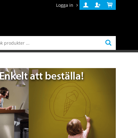
Logga in
Logga
Skapa
Varukorg
in
konto