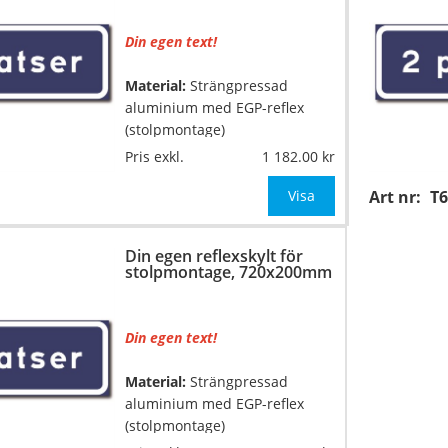
Säg till om
Din egen text!
Material:
Strängpressad
aluminium med EGP-reflex
(stolpmontage)
Pris exkl.
1 182.00
…
Mått:
560x200mm
Visa
Art nr:
T6
Texthöjd:
ca 60/44mm (vid 1
rad med 9-10 tecken, annars
Din egen reflexskylt för
anpassar vi texthöjden till
stolpmontage, 720x200mm
skyltens mått)
Säg till o
Din egen text!
Material:
Strängpressad
aluminium med EGP-reflex
(stolpmontage)