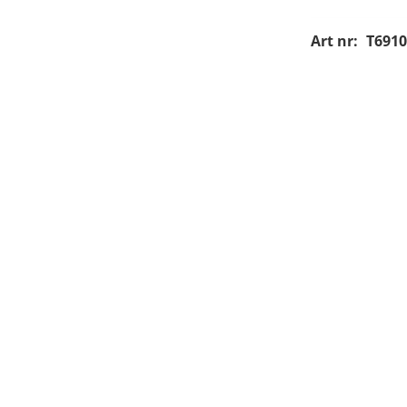
Art nr:
T6910