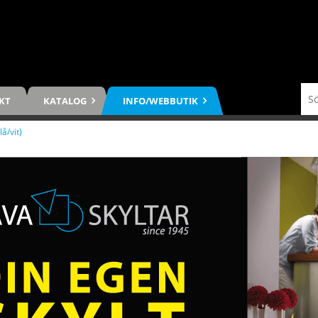
KT
KATALOG
INFO/WEBBUTIK
lå/vit)