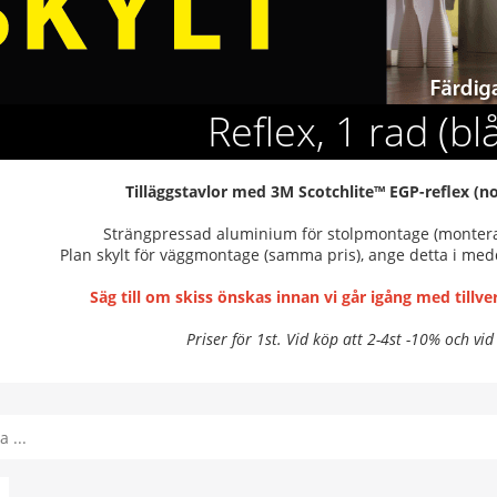
Reflex, 1 rad (blå
Tilläggstavlor med 3M Scotchlite™ EGP-reflex (n
Strängpressad aluminium för stolpmontage (monte
Plan skylt för väggmontage (samma pris), ange detta i med
Säg till om skiss önskas innan vi går igång med tillv
Priser för 1st. Vid köp att 2-4st -10% och vid