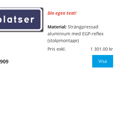
Säg till om s
Din egen text!
Material:
Strängpressad
aluminium med EGP-reflex
(stolpmontage)
Pris exkl.
1 301.00
…
Mått:
640x200mm
909
Visa
Texthöjd:
ca 60/44mm (vid 1
rad med 11-12 tecken, annars
anpassar vi texthöjden till
skyltens mått)
Säg till