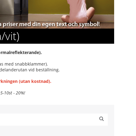
/vit)
ormalreflekterande).
ras med snabbklammer).
delanderutan vid beställning.
erkningen (utan kostnad).
 5-10st - 20%!