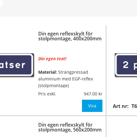
Din egen reflexskylt för
stolpmontage, 400x200mm
Din egen text!
Material:
Strängpressad
aluminium med EGP-reflex
(stolpmontage)
Pris exkl.
947.00
Mått:
400x200mm
Visa
Art nr:
T6
Texthöjd:
ca 60/44mm (vid 1
rad med 6-7 tecken, annars
Din egen reflexskylt för
anpassar vi texthöjden till
stolpmontage, 560x200mm
skyltens mått)