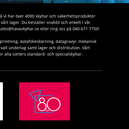
då vi har över 4000 skyltar och säkerhetsprodukter
årt lager. Du beställer snabbt och enkelt i vår
sales@havaskyltar.se eller ring oss på 040-671 7750!
printning, datafolieskärning, datagravyr, mekanisk
valt underlag samt lager och distribution. Vårt
er alla sorters standard- och specialskyltar.