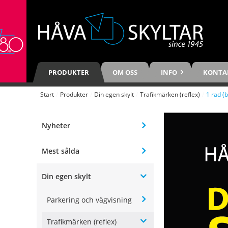
PRODUKTER
OM OSS
INFO
KONTA
Start
/
Produkter
/
Din egen skylt
/
Trafikmärken (reflex)
/
1 rad (b
Nyheter
Mest sålda
Din egen skylt
Parkering och vägvisning
Trafikmärken (reflex)