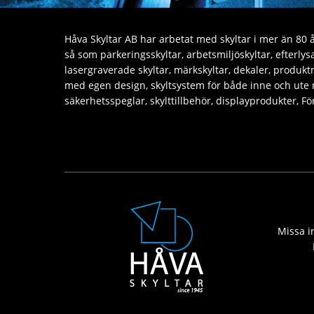
Håva Skyltar AB har arbetat med skyltar i mer än 80 år
så som parkeringsskyltar, arbetsmiljöskyltar, efterly
lasergraverade skyltar, märkskyltar, dekaler, produktm
med egen design, skyltsystem för både inne och ute
säkerhetsspeglar, skylttillbehör, displayprodukter, 
Missa in