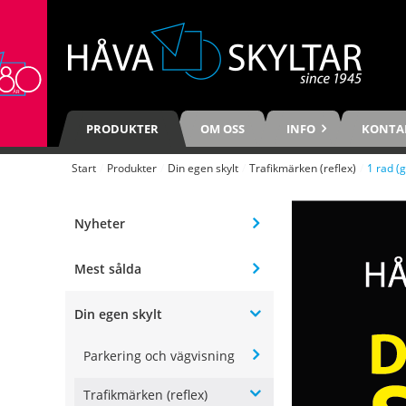
PRODUKTER
OM OSS
INFO
KONTA
Start
/
Produkter
/
Din egen skylt
/
Trafikmärken (reflex)
/
1 rad (g
Nyheter
Mest sålda
Din egen skylt
Parkering och vägvisning
Trafikmärken (reflex)