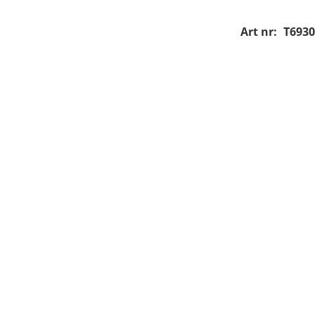
Art nr:
T6930