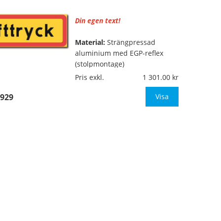
Säg till om s
Din egen text!
Material:
Strängpressad
aluminium med EGP-reflex
(stolpmontage)
Pris exkl.
1 301.00
…
Mått:
640x200mm
929
Visa
Texthöjd:
ca 80/60mm (vid 1
rad med 8-9 tecken, annars
anpassar vi texthöjden till
skyltens mått)
Säg till om