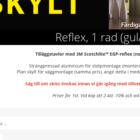
Reflex, 1 rad (gul
Tilläggstavlor med 3M Scotchlite™ EGP-reflex (n
Strängpressad aluminium för stolpmontage (monte
Plan skylt för väggmontage (samma pris), ange detta i med
Säg till om skiss önskas innan vi går igång med tillv
Priser för 1st. Vid köp att 2-4st -10% och vid