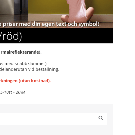
/röd)
ormalreflekterande).
ras med snabbklammer).
delanderutan vid beställning.
erkningen (utan kostnad).
 5-10st - 20%!