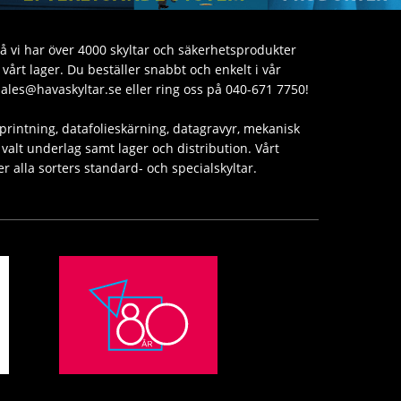
då vi har över 4000 skyltar och säkerhetsprodukter
årt lager. Du beställer snabbt och enkelt i vår
sales@havaskyltar.se eller ring oss på 040-671 7750!
printning, datafolieskärning, datagravyr, mekanisk
valt underlag samt lager och distribution. Vårt
er alla sorters standard- och specialskyltar.