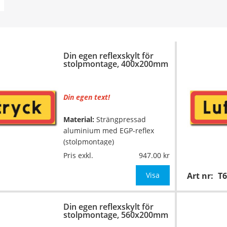
Din egen reflexskylt för
stolpmontage, 400x200mm
Din egen text!
Material:
Strängpressad
aluminium med EGP-reflex
(stolpmontage)
Pris exkl.
947.00
Mått:
400x200mm
Visa
Art nr:
T6
Texthöjd:
ca 80/60mm (vid 1
rad med 4 tecken, annars
Din egen reflexskylt för
anpassar vi texthöjden till
stolpmontage, 560x200mm
skyltens mått)