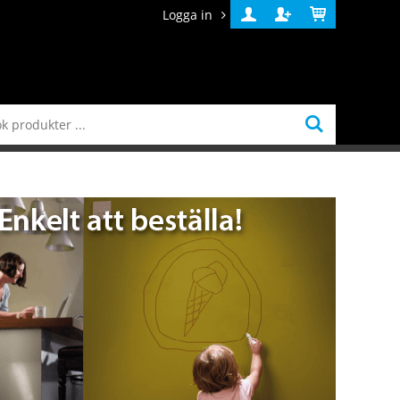
Logga in
Logga
Skapa
Varukorg
in
konto