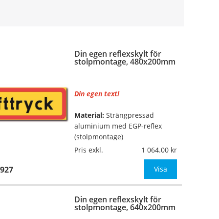
Din egen reflexskylt för
stolpmontage, 480x200mm
Din egen text!
Material:
Strängpressad
aluminium med EGP-reflex
(stolpmontage)
Pris exkl.
1 064.00
Mått:
480x200mm
927
Visa
Texthöjd:
ca 80/60mm (vid 1
rad med 5 tecken, annars
Din egen reflexskylt för
anpassar vi texthöjden till
stolpmontage, 640x200mm
skyltens mått)