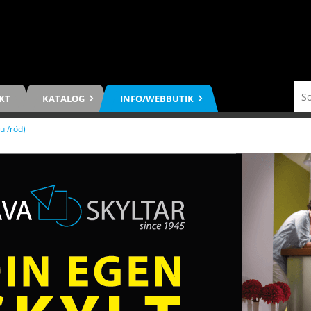
KT
KATALOG
INFO/WEBBUTIK
ul/röd)