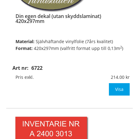
Din egen dekal (utan skyddslaminat)
420x297mm
Material:
Självhäftande vinylfolie (7års kvalitet)
2
Format:
420x297mm (valfritt format upp till 0,13m
)
Digitalt fyrfärgsprintade och toppskurna på ark.
Art nr:
6722
Pris exkl.
214.00
Valfritt antal, valfri form, valfria färger, v
Visa
…