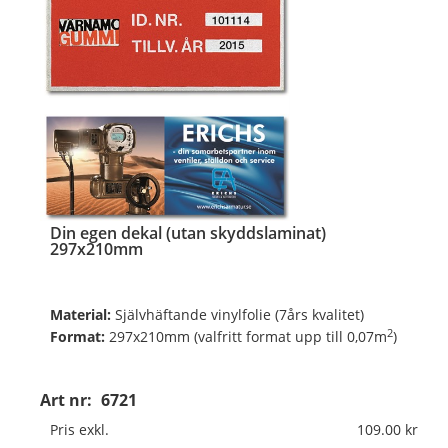
Din egen dekal (utan skyddslaminat)
297x210mm
Material:
Självhäftande vinylfolie (7års kvalitet)
2
Format:
297x210mm (valfritt format upp till 0,07m
)
Digitalt fyrfärgsprintade och toppskurna på ark.
Art nr:
6721
Pris exkl.
109.00
Valfritt antal, valfri form, valfria färger, v