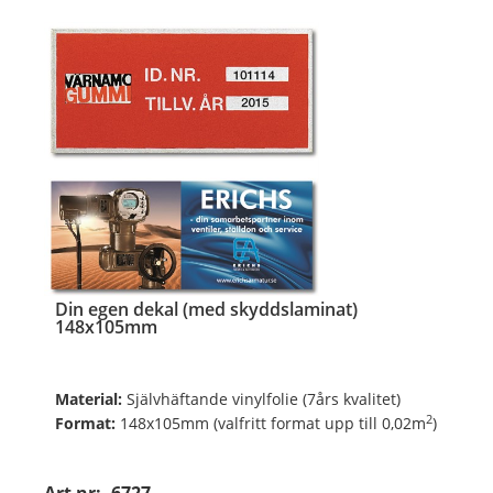
Din egen dekal (med skyddslaminat)
148x105mm
Material:
Självhäftande vinylfolie (7års kvalitet)
2
Format:
148x105mm (valfritt format upp till 0,02m
)
Digitalt fyrfärgsprintade och toppskurna på ark.