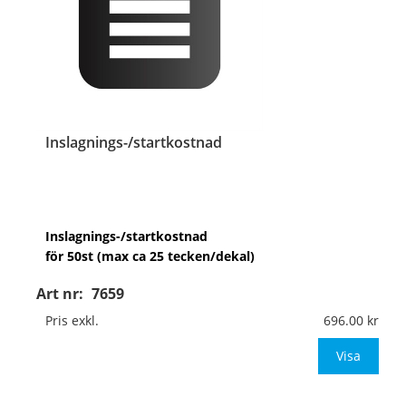
Inslagnings-/startkostnad
Inslagnings-/startkostnad
för 50st (max ca 25 tecken/dekal)
Art nr:
7659
Bifoga
Excel- eller Word-fil med
texten/texterna.
Pris exkl.
696.00
Visa