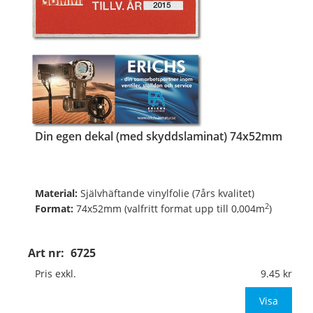
Din egen dekal (med skyddslaminat) 74x52mm
Material:
Självhäftande vinylfolie (7års kvalitet)
2
Format:
74x52mm (valfritt format upp till 0,004m
)
Digitalt fyrfärgsprintade och toppskurna på ark.
Art nr:
6725
Pris exkl.
9.45
Valfritt antal, valfri form, valfria färger, va
Visa