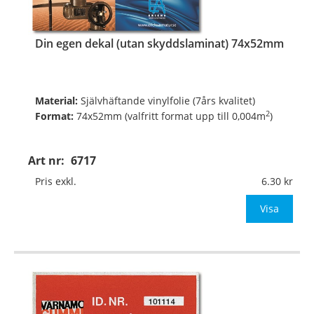
Din egen dekal (utan skyddslaminat) 74x52mm
Material:
Självhäftande vinylfolie (7års kvalitet)
2
Format:
74x52mm (valfritt format upp till 0,004m
)
Digitalt fyrfärgsprintade och toppskurna på ark.
Art nr:
6717
Pris exkl.
6.30
Valfritt antal, valfri form, valfria färger, va
Visa
…