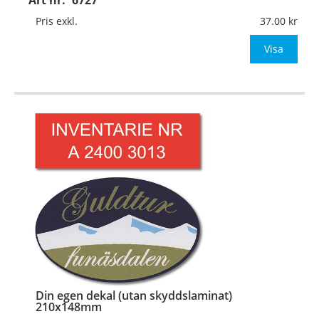
Art nr:
6727
Pris exkl.
37.00
Valfritt antal, valfri form, valfria färger, v
Visa
…
Din egen dekal (utan skyddslaminat)
210x148mm