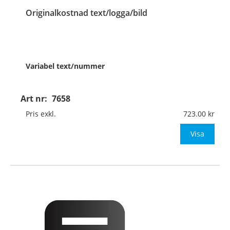
Originalkostnad text/logga/bild
Variabel text/nummer
Art nr:
7658
Bifoga digitalt underlag på
logga (eps-fil i vektorgrafik),
Pris exkl.
723.00
Excel- eller Word-fil med
texten/texterna.
Visa