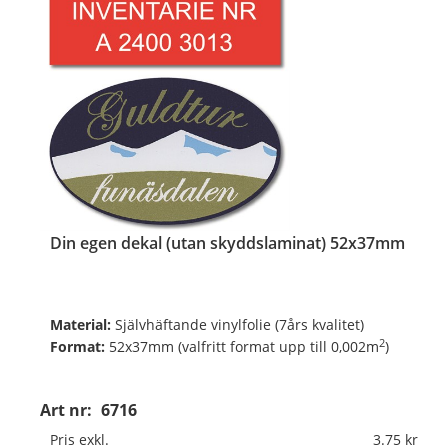
Din egen dekal (utan skyddslaminat) 52x37mm
Material:
Självhäftande vinylfolie (7års kvalitet)
2
Format:
52x37mm (valfritt format upp till 0,002m
)
Digitalt fyrfärgsprintade och toppskurna på ark.
Art nr:
6716
Pris exkl.
3.75
Valfritt antal, valfri form, valfria färger, va