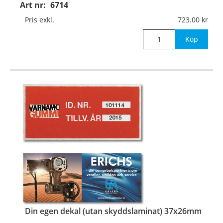
uppsättning/beställning.
Art nr:
6714
Pris exkl.
723.00
Köp
Din egen dekal (utan skyddslaminat) 37x26mm