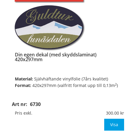
Din egen dekal (med skyddslaminat)
420x297mm
Material:
Självhäftande vinylfolie (7års kvalitet)
2
Format:
420x297mm (valfritt format upp till 0,13m
)
Digitalt fyrfärgsprintade och toppskurna på ark.
Art nr:
6730
Pris exkl.
300.00
Valfritt antal, valfri form, valfria färger, v
Visa