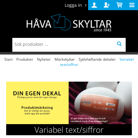
Logga in
Logga
Skapa
Varukorg
in
konto
Start
/
Produkter
/
Nyheter
/
Märkskyltar
/
Självhäftande dekaler
/
Variabel
text/siffror
Variabel text/siffror