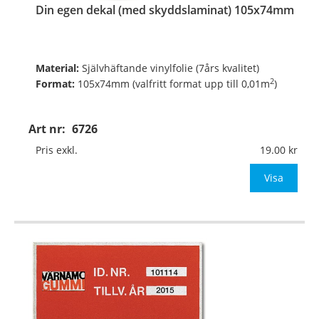
Din egen dekal (med skyddslaminat) 105x74mm
Material:
Självhäftande vinylfolie (7års kvalitet)
2
Format:
105x74mm (valfritt format upp till 0,01m
)
Digitalt fyrfärgsprintade och toppskurna på ark.
Art nr:
6726
Pris exkl.
19.00
Valfritt antal, valfri form, valfria färger, va
Visa
…