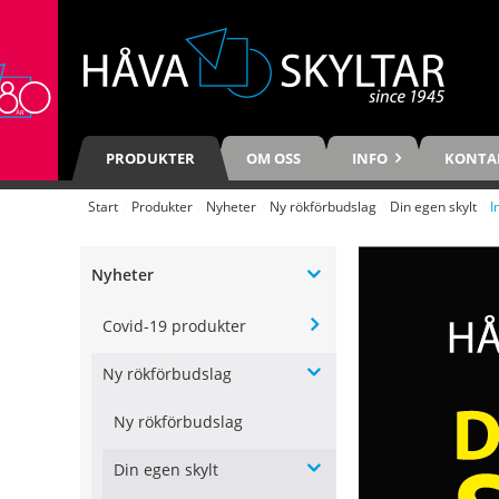
PRODUKTER
OM OSS
INFO
KONTA
Start
/
Produkter
/
Nyheter
/
Ny rökförbudslag
/
Din egen skylt
/
I
Nyheter
Covid-19 produkter
Ny rökförbudslag
Ny rökförbudslag
Din egen skylt