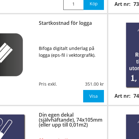
Köp
Art nr:
73
Startkostnad för logga
Bifoga digitalt underlag på
logga (eps-fil i vektorgrafik).
Pris exkl.
351.00
Art nr:
7
Visa
Din egen dekal
(självhäftande), 74x105mm
(eller upp till 0,01m2)