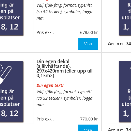
Välj själv färg, format, typsnitt
(ca 52 tecken), symboler, logga
mm.
…
Material:
Självhäftande folie
Pris exkl.
678.00
Mått:
210x297mm (eller annat
Art nr:
7
mått upp till 0,07m²)
Visa
Be om offert vid antal över 10st!
Din egen dekal
(självhäftande),
OBS!
297x420mm (eller upp till
0,13m2)
Din egen text!
Välj själv färg, format, typsnitt
(ca 52 tecken), symboler, logga
mm.
…
Material:
Självhäftande folie
Pris exkl.
770.00
Mått:
297x420mm (eller annat
Art nr:
7
mått upp till 0,13m²)
Visa