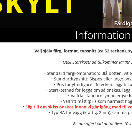
Information
Välj själv färg, format, typsnitt (ca 52 tecken),
OBS! Startkostnad tillkommer (artnr
• Standard färgkombination: Blå botten, vit 
• Standardtypsnitt: Sispos eller ange önsk
• Pris för ytterligare 26 tecken, lägg till
• Startkostnad för logga om så önskas, lägg t
• Valfria standardsymboler (
se h
• Valfritt mått (pris som närmast hög
•
Säg till om skiss önskas innan vi går igång med till
• Typ BA för vägg (kraftig, 2mm), samma pr
Be om offert vid antal över 10st