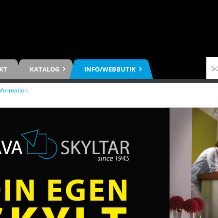
KT
KATALOG
INFO/WEBBUTIK
nformation