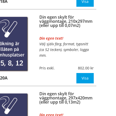
418A
Mått:
148x210mm (eller annat
Visa
mått upp till 0,04m²)
Din egen skylt för
Be om offert vid antal
väggmontage, 210x297mm
(eller upp till 0,07m2)
Din egen text!
Välj själv färg, format, typsnitt
…
(ca 52 tecken), symboler, logga
mm.
Material:
Plan aluminium,
Pris exkl.
802.00
0,7mm (väggmontage)
420A
Mått:
210x297mm (eller annat
Visa
mått upp till 0,07m²)
Din egen skylt för
Be om offert vid antal
väggmontage, 297x420mm
(eller upp till 0,13m2)
Din egen text!