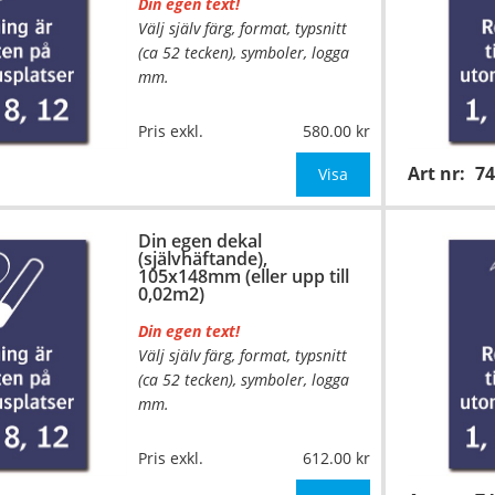
Din egen text!
Välj själv färg, format, typsnitt
(ca 52 tecken), symboler, logga
mm.
Material:
Självhäftande folie
Pris exkl.
580.00
Mått:
74x105mm (eller annat
Art nr:
7
mått upp till 0,01m²)
Visa
Be om offert vid antal över 10st!
Din egen dekal
(självhäftande),
OBS! S
105x148mm (eller upp till
0,02m2)
Din egen text!
Välj själv färg, format, typsnitt
(ca 52 tecken), symboler, logga
mm.
…
Material:
Självhäftande folie
Pris exkl.
612.00
Mått:
105x148mm (eller annat