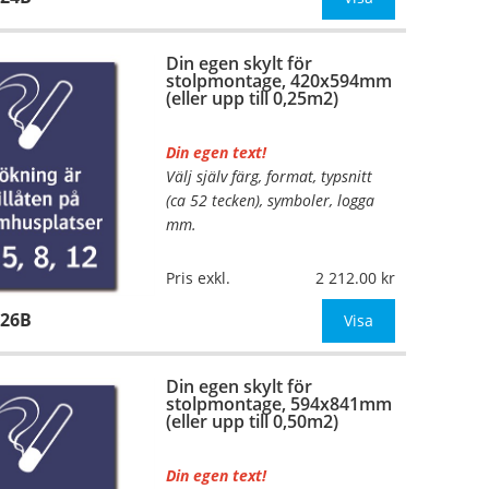
mått upp till 0,13m²)
Din egen skylt för
Be om offert vid an
stolpmontage, 420x594mm
(eller upp till 0,25m2)
Din egen text!
Välj själv färg, format, typsnitt
…
(ca 52 tecken), symboler, logga
mm.
Material:
Kantvikt aluminium,
Pris exkl.
2 212.00
2mm (stolpmontage)
426B
Mått:
420x594mm (eller annat
Visa
mått upp till 0,25m²)
Din egen skylt för
Be om offert vid an
stolpmontage, 594x841mm
(eller upp till 0,50m2)
Din egen text!