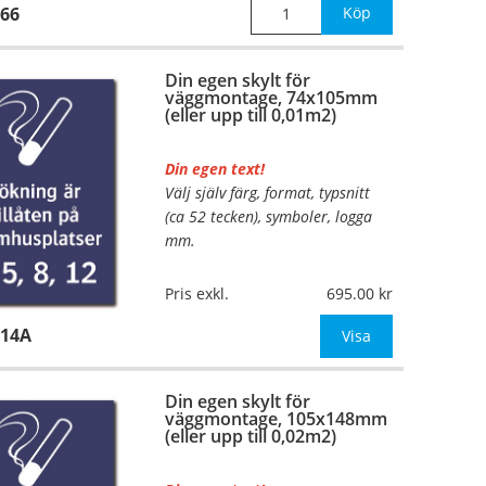
66
Köp
Din egen skylt för
väggmontage, 74x105mm
(eller upp till 0,01m2)
Din egen text!
Välj själv färg, format, typsnitt
(ca 52 tecken), symboler, logga
mm.
Material:
Plan aluminium,
Pris exkl.
695.00
0,7mm (väggmontage)
414A
Mått:
74x105mm (eller annat
Visa
mått upp till 0,01m²)
Din egen skylt för
Be om offert vid antal
väggmontage, 105x148mm
(eller upp till 0,02m2)