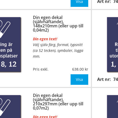
Art nr:
7
mått upp till 0,02m²)
Visa
Be om offert vid antal över 10st!
Din egen dekal
(självhäftande),
OBS!
148x210mm (eller upp till
0,04m2)
Din egen text!
Välj själv färg, format, typsnitt
(ca 52 tecken), symboler, logga
mm.
…
Material:
Självhäftande folie
Pris exkl.
638.00
Mått:
148x210mm (eller annat
Art nr:
7
mått upp till 0,04m²)
Visa
Be om offert vid antal över 10st!
Din egen dekal
(självhäftande),
OBS!
210x297mm (eller upp till
0,07m2)
Din egen text!