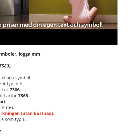
 symboler, logga mm.
7583
).
text och symbol.
at typsnitt.
 artnr
7366
.
ill artnr
7365
.
är
).
re m²).
verkningen (utan kostnad).
is som typ B.
!