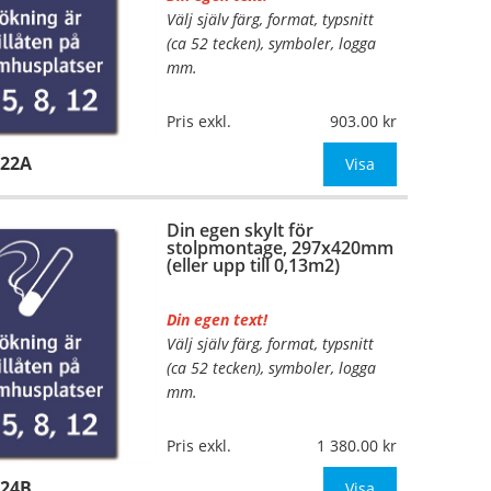
Välj själv färg, format, typsnitt
…
(ca 52 tecken), symboler, logga
mm.
Material:
Plan aluminium,
Pris exkl.
903.00
0,7mm (väggmontage)
422A
Mått:
297x420mm (eller annat
Visa
mått upp till 0,13m²)
Din egen skylt för
Be om offert vid antal
stolpmontage, 297x420mm
(eller upp till 0,13m2)
Din egen text!
Välj själv färg, format, typsnitt
…
(ca 52 tecken), symboler, logga
mm.
Material:
Kantvikt aluminium,
Pris exkl.
1 380.00
2mm (stolpmontage)
424B
Mått:
297x420mm (eller annat
Visa