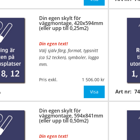
Be om offert vid antal över 10st!
Din egen skylt för
väggmontage, 420x594mm
OBS!
(eller upp till 0,25m2)
Din egen text!
Välj själv färg, format, typsnitt
(ca 52 tecken), symboler, logga
mm.
…
Material:
Plan aluminium,
Pris exkl.
1 506.00
0,7mm (väggmontage)
A
Art nr:
7
Mått:
420x594mm (eller annat
Visa
mått upp till 0,25m²)
Din egen skylt för
Be om offert vid antal
väggmontage, 594x841mm
(eller upp till 0,50m2)
Din egen text!