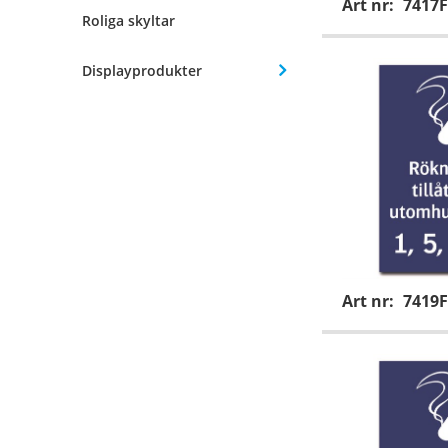
Art nr:
7417F
Roliga skyltar
Displayprodukter
Art nr:
7419F