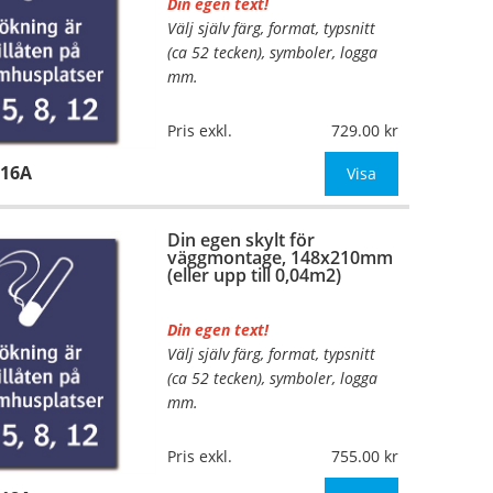
Din egen text!
Välj själv färg, format, typsnitt
…
(ca 52 tecken), symboler, logga
mm.
Material:
Plan aluminium,
Pris exkl.
729.00
0,7mm (väggmontage)
416A
Mått:
105x148mm (eller annat
Visa
mått upp till 0,02m²)
Din egen skylt för
Be om offert vid antal
väggmontage, 148x210mm
(eller upp till 0,04m2)
Din egen text!
Välj själv färg, format, typsnitt
…
(ca 52 tecken), symboler, logga
mm.
Material:
Plan aluminium,
Pris exkl.
755.00
0,7mm (väggmontage)