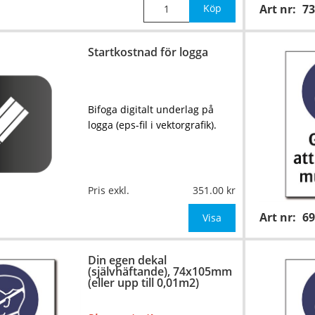
Köp
Art nr:
73
Startkostnad för logga
Bifoga digitalt underlag på
logga (eps-fil i vektorgrafik).
Pris exkl.
351.00
Art nr:
6
Visa
Din egen dekal
(självhäftande), 74x105mm
(eller upp till 0,01m2)