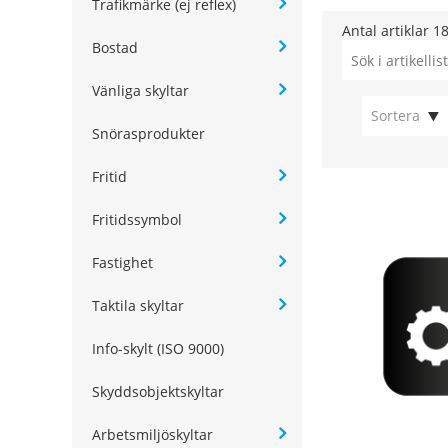
Trafikmärke (ej reflex)
Antal artiklar
1
Bostad
Vänliga skyltar
Sortera
Snörasprodukter
Fritid
Fritidssymbol
Fastighet
Taktila skyltar
Info-skylt (ISO 9000)
Skyddsobjektskyltar
Arbetsmiljöskyltar