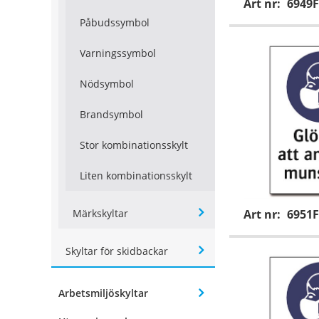
Art nr:
6949F
Påbudssymbol
Varningssymbol
Nödsymbol
Brandsymbol
Stor kombinationsskylt
Liten kombinationsskylt
Märkskyltar
Art nr:
6951F
Skyltar för skidbackar
Arbetsmiljöskyltar