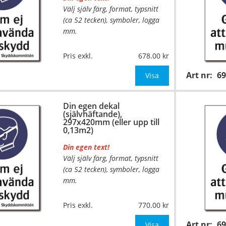
Välj själv färg, format, typsnitt
(ca 52 tecken), symboler, logga
mm.
…
Material:
Självhäftande folie
Pris exkl.
678.00
Mått:
210x297mm (eller annat
Art nr:
6
mått upp till 0,07m²)
Visa
Be om offert vid antal över 10st!
Din egen dekal
(självhäftande),
OBS!
297x420mm (eller upp till
0,13m2)
Din egen text!
Välj själv färg, format, typsnitt
(ca 52 tecken), symboler, logga
mm.
…
Material:
Självhäftande folie
Pris exkl.
770.00
Mått:
297x420mm (eller annat
Art nr:
6
mått upp till 0,13m²)
Visa