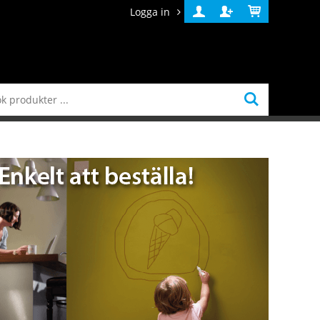
Logga in
Logga
Skapa
Varukorg
in
konto