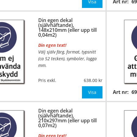
Art nr:
6
mått upp till 0,02m²)
Visa
Be om offert vid antal över 10st!
Din egen dekal
(självhäftande),
OBS!
148x210mm (eller upp till
0,04m2)
Din egen text!
Välj själv färg, format, typsnitt
(ca 52 tecken), symboler, logga
mm.
…
Material:
Självhäftande folie
Pris exkl.
638.00
Mått:
148x210mm (eller annat
Art nr:
6
mått upp till 0,04m²)
Visa
Be om offert vid antal över 10st!
Din egen dekal
(självhäftande),
OBS!
210x297mm (eller upp till
0,07m2)
Din egen text!