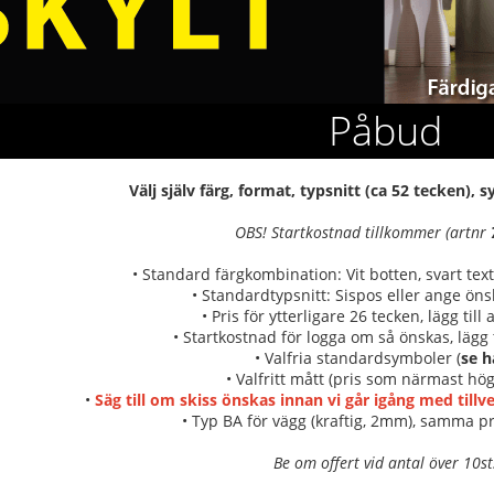
Påbud
Välj själv färg, format, typsnitt (ca 52 tecken),
OBS! Startkostnad tillkommer (artnr
• Standard färgkombination: Vit botten, svart text
• Standardtypsnitt: Sispos eller ange önsk
• Pris för ytterligare 26 tecken, lägg till
• Startkostnad för logga om så önskas, lägg t
• Valfria standardsymboler (
se h
• Valfritt mått (pris som närmast hög
•
Säg till om skiss önskas innan vi går igång med till
• Typ BA för vägg (kraftig, 2mm), samma pr
Be om offert vid antal över 10st