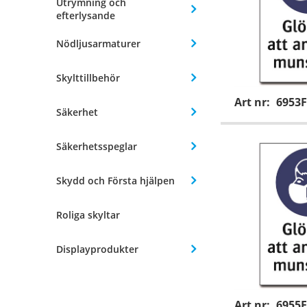
Utrymning och
efterlysande
Nödljusarmaturer
Skylttillbehör
Art nr:
6953F
Säkerhet
Säkerhetsspeglar
Skydd och Första hjälpen
Roliga skyltar
Displayprodukter
Art nr:
6955F