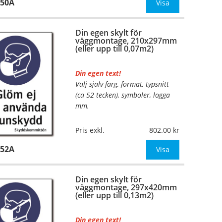
950A
Mått:
148x210mm (eller annat
Visa
mått upp till 0,04m²)
Din egen skylt för
Be om offert vid antal
väggmontage, 210x297mm
(eller upp till 0,07m2)
Din egen text!
Välj själv färg, format, typsnitt
…
(ca 52 tecken), symboler, logga
mm.
Material:
Plan aluminium,
Pris exkl.
802.00
0,7mm (väggmontage)
952A
Mått:
210x297mm (eller annat
Visa
mått upp till 0,07m²)
Din egen skylt för
Be om offert vid antal
väggmontage, 297x420mm
(eller upp till 0,13m2)
Din egen text!