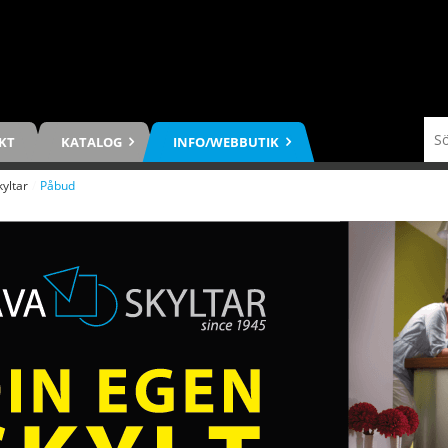
KT
KATALOG
INFO/WEBBUTIK
kyltar
/
Påbud