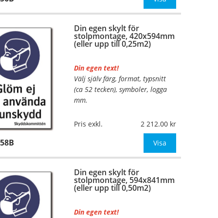
mått upp till 0,13m²)
Din egen skylt för
Be om offert vid an
stolpmontage, 420x594mm
(eller upp till 0,25m2)
Din egen text!
Välj själv färg, format, typsnitt
…
(ca 52 tecken), symboler, logga
mm.
Material:
Kantvikt aluminium,
Pris exkl.
2 212.00
2mm (stolpmontage)
958B
Mått:
420x594mm (eller annat
Visa
mått upp till 0,25m²)
Din egen skylt för
Be om offert vid an
stolpmontage, 594x841mm
(eller upp till 0,50m2)
Din egen text!