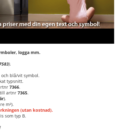
 symboler, logga mm.
7583
).
 och blå/vit symbol.
at typsnitt.
 artnr
7366
.
ill artnr
7365
.
är
).
re m²).
verkningen (utan kostnad).
is som typ B.
!