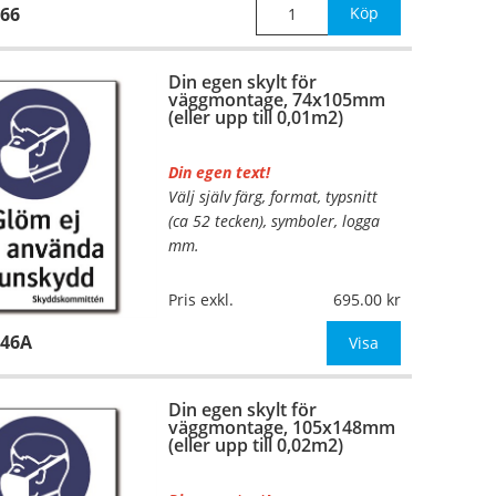
66
Köp
Din egen skylt för
väggmontage, 74x105mm
(eller upp till 0,01m2)
Din egen text!
Välj själv färg, format, typsnitt
(ca 52 tecken), symboler, logga
mm.
Material:
Plan aluminium,
Pris exkl.
695.00
0,7mm (väggmontage)
946A
Mått:
74x105mm (eller annat
Visa
mått upp till 0,01m²)
Din egen skylt för
Be om offert vid antal
väggmontage, 105x148mm
(eller upp till 0,02m2)