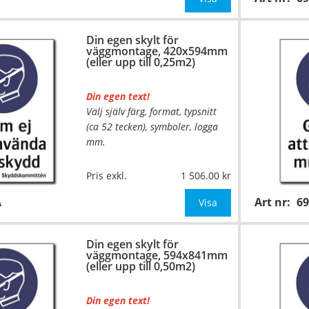
Be om offert vid antal över 10st!
Din egen skylt för
väggmontage, 420x594mm
OBS!
(eller upp till 0,25m2)
Din egen text!
Välj själv färg, format, typsnitt
(ca 52 tecken), symboler, logga
mm.
…
Material:
Plan aluminium,
Pris exkl.
1 506.00
0,7mm (väggmontage)
A
Art nr:
6
Mått:
420x594mm (eller annat
Visa
mått upp till 0,25m²)
Din egen skylt för
Be om offert vid antal
väggmontage, 594x841mm
(eller upp till 0,50m2)
Din egen text!