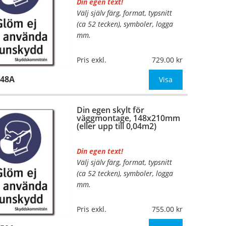
Din egen text!
Välj själv färg, format, typsnitt
…
(ca 52 tecken), symboler, logga
mm.
Material:
Plan aluminium,
Pris exkl.
729.00
0,7mm (väggmontage)
948A
Mått:
105x148mm (eller annat
Visa
mått upp till 0,02m²)
Din egen skylt för
Be om offert vid antal
väggmontage, 148x210mm
(eller upp till 0,04m2)
Din egen text!
Välj själv färg, format, typsnitt
…
(ca 52 tecken), symboler, logga
mm.
Material:
Plan aluminium,
Pris exkl.
755.00
0,7mm (väggmontage)