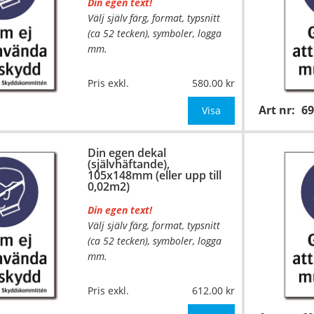
Din egen text!
Välj själv färg, format, typsnitt
(ca 52 tecken), symboler, logga
mm.
Material:
Självhäftande folie
Pris exkl.
580.00
Mått:
74x105mm (eller annat
Art nr:
6
mått upp till 0,01m²)
Visa
Be om offert vid antal över 10st!
Din egen dekal
(självhäftande),
OBS! S
105x148mm (eller upp till
0,02m2)
Din egen text!
Välj själv färg, format, typsnitt
(ca 52 tecken), symboler, logga
mm.
…
Material:
Självhäftande folie
Pris exkl.
612.00
Mått:
105x148mm (eller annat