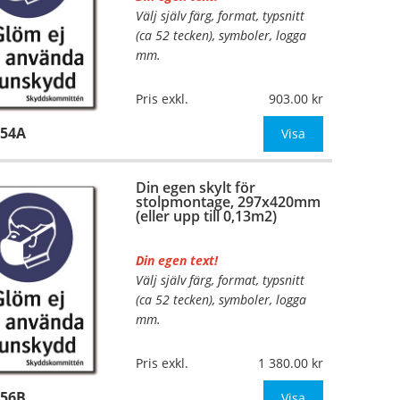
Välj själv färg, format, typsnitt
…
(ca 52 tecken), symboler, logga
mm.
Material:
Plan aluminium,
Pris exkl.
903.00
0,7mm (väggmontage)
954A
Mått:
297x420mm (eller annat
Visa
mått upp till 0,13m²)
Din egen skylt för
Be om offert vid antal
stolpmontage, 297x420mm
(eller upp till 0,13m2)
Din egen text!
Välj själv färg, format, typsnitt
…
(ca 52 tecken), symboler, logga
mm.
Material:
Kantvikt aluminium,
Pris exkl.
1 380.00
2mm (stolpmontage)
956B
Mått:
297x420mm (eller annat
Visa