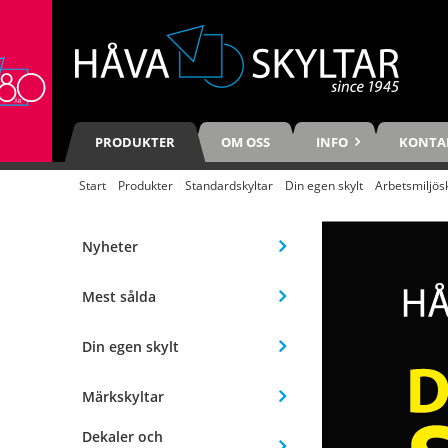
PRODUKTER
OM OSS
INFO
KONTA
Start
/
Produkter
/
Standardskyltar
/
Din egen skylt
/
Arbetsmiljös
Nyheter
Mest sålda
Din egen skylt
Märkskyltar
Dekaler och