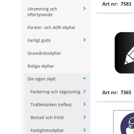
Art nr:
7583
Utrymning och
efterlysande
Fordon- och ADR-skyltar
Farligt gods
Gravvårdsskyltar
Roliga skyltar
Din egen skylt
Parkering och vägvisning
Art nr:
7365
Trafikmärken (reflex)
Bostad och fritid
Fastighetsskyltar