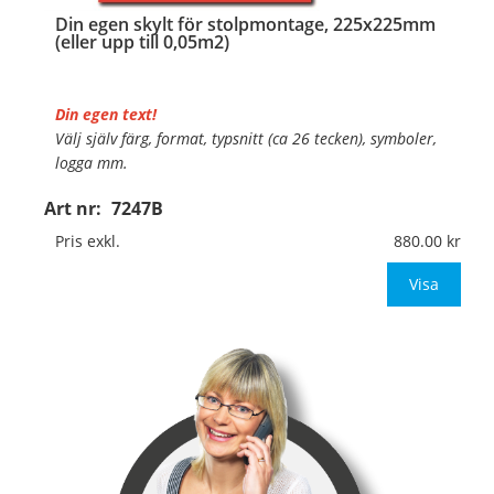
Din egen skylt för stolpmontage, 225x225mm
(eller upp till 0,05m2)
Din egen text!
Välj själv färg, format, typsnitt (ca 26 tecken), symboler,
logga mm.
Art nr:
7247B
Material:
Kantvikt aluminium, 2mm (stolpmontage)
Mått:
225x225mm (eller annat mått upp till 0,05m²)
Pris exkl.
880.00
Be om offert vid an
Visa
…