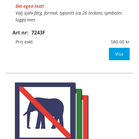
Din egen text!
Välj själv färg, format, typsnitt (ca 26 tecken), symboler,
logga mm.
Art nr:
7243F
Material:
Självhäftande dekal
Mått:
105x105mm (eller annat mått upp till 0,01m²)
Pris exkl.
580.00
Be om offert vid antal över 10st!
Visa
OBS!
…