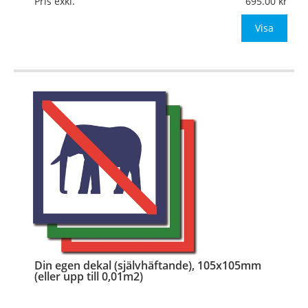
Pris exkl.
695.00
Be om offert vid antal
Visa
…
Din egen dekal (självhäftande), 105x105mm
(eller upp till 0,01m2)