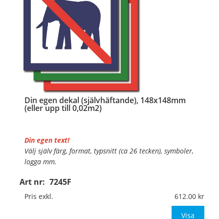
Din egen dekal (självhäftande), 148x148mm
(eller upp till 0,02m2)
Din egen text!
Välj själv färg, format, typsnitt (ca 26 tecken), symboler,
logga mm.
Art nr:
7245F
Material:
Självhäftande dekal
Mått:
148x148mm (eller annat mått upp till 0,02m²)
Pris exkl.
612.00
Be om offert vid antal över 10st!
Visa