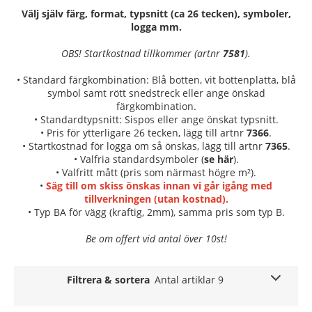
Välj själv färg, format, typsnitt (ca 26 tecken), symboler,
logga mm.
OBS! Startkostnad tillkommer (artnr
7581
).
• Standard färgkombination: Blå botten, vit bottenplatta, blå
symbol samt rött snedstreck eller ange önskad
färgkombination.
• Standardtypsnitt: Sispos eller ange önskat typsnitt.
• Pris för ytterligare 26 tecken, lägg till artnr
7366
.
• Startkostnad för logga om så önskas, lägg till artnr
7365
.
• Valfria standardsymboler (
se här
).
• Valfritt mått (pris som närmast högre m²).
•
Säg till om skiss önskas innan vi går igång med
tillverkningen (utan kostnad).
• Typ BA för vägg (kraftig, 2mm), samma pris som typ B.
Be om offert vid antal över 10st!
Filtrera & sortera
Antal artiklar 9