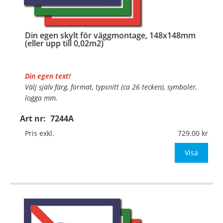
Din egen skylt för väggmontage, 148x148mm
(eller upp till 0,02m2)
Din egen text!
Välj själv färg, format, typsnitt (ca 26 tecken), symboler,
logga mm.
Art nr:
7244A
Material:
Plan aluminium, 0,7mm (väggmontage)
Mått:
148x148mm (eller annat mått upp till 0,02m²)
Pris exkl.
729.00
Be om offert vid antal
Visa
…