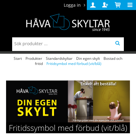
Logga in
Logga
Skapa
Varukorg
in
konto
Start
/
Produkter
/
Standardskyltar
/
Din egen skylt
/
Bostad och
fritid
/
Fritidsymbol med förbud (vit/blå)
Fritidssymbol med förbud (vit/blå)