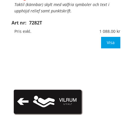
Taktil (kännbar) skylt med valfria symboler och text i
upphöjd relief samt punktskrift.
Art nr:
7282T
Material:
Hårdplast, 1,5mm (väggmontage)
Mått:
297x105mm
Pris exkl.
1 088.00
Be om offert vid antal över 10st!
Visa
OBS! Ingen
…