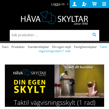
Logga in
Logga
Skapa
Varukorg
in
konto
Start
/
Produkter
/
Standardskyltar
/
Din egen skylt
/
Fastighetsskyltar
/
Taktil
vägvisningsskylt (1 rad)
Taktil vägvisningsskylt (1 rad)