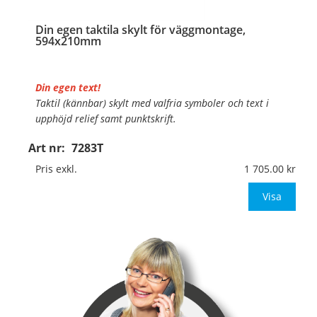
Din egen taktila skylt för väggmontage,
594x210mm
Din egen text!
Taktil (kännbar) skylt med valfria symboler och text i
upphöjd relief samt punktskrift.
Art nr:
7283T
Material:
Hårdplast, 1,5mm (väggmontage)
Mått:
594x210mm
Pris exkl.
1 705.00
Be om offert vid antal över 10st!
Visa
OBS! Ingen