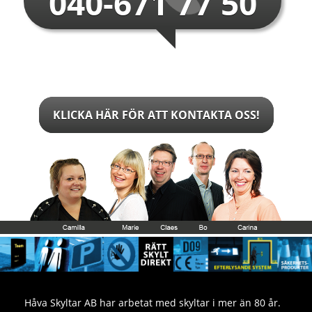
040-671 77 50
KLICKA HÄR FÖR ATT KONTAKTA OSS!
Håva Skyltar AB har arbetat med skyltar i mer än 80 år.