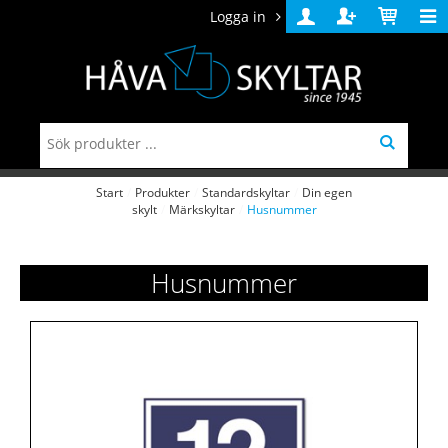
Logga in
Logga
Skapa
Varukorg
in
konto
Start
/
Produkter
/
Standardskyltar
/
Din egen
skylt
/
Märkskyltar
/
Husnummer
Husnummer