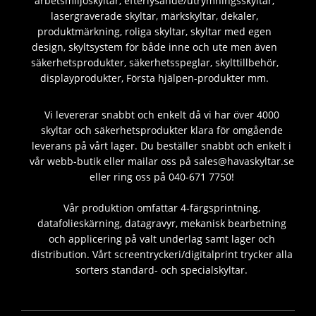
arbetsmiljöskyltar, efterlysande/utrymningsskyltar,
lasergraverade skyltar, märkskyltar, dekaler,
produktmärkning, roliga skyltar, skyltar med egen
design, skyltsystem för både inne och ute men även
säkerhetsprodukter, säkerhetsspeglar, skylttillbehör,
displayprodukter, Första hjälpen-produkter mm.
Vi levererar snabbt och enkelt då vi har över 4000
skyltar och säkerhetsprodukter klara för omgående
leverans på vårt lager. Du beställer snabbt och enkelt i
vår webb-butik eller mailar oss på sales@havaskyltar.se
eller ring oss på 040-671 7750!
Vår produktion omfattar 4-färgsprintning,
datafolieskärning, datagravyr, mekanisk bearbetning
och applicering på valt underlag samt lager och
distribution. Vårt screentryckeri/digitalprint trycker alla
sorters standard- och specialskyltar.