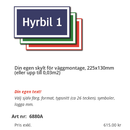
Din egen skylt för väggmontage, 225x130mm
(eller upp till 0,03m2)
Din egen text!
Välj själv färg, format, typsnitt (ca 26 tecken), symboler,
logga mm.
Art nr:
6880A
Material:
Plan aluminium, 0,7mm (väggmontage)
Mått:
225x130mm (eller annat mått upp till 0,03m²)
Pris exkl.
615.00