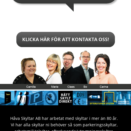
KLICKA HÄR FÖR ATT KONTAKTA OSS!
Håva Skyltar AB har arbetat med skyltar i mer än 80 år.
Vi har alla skyltar ni behöver så som parkeringsskyltar,