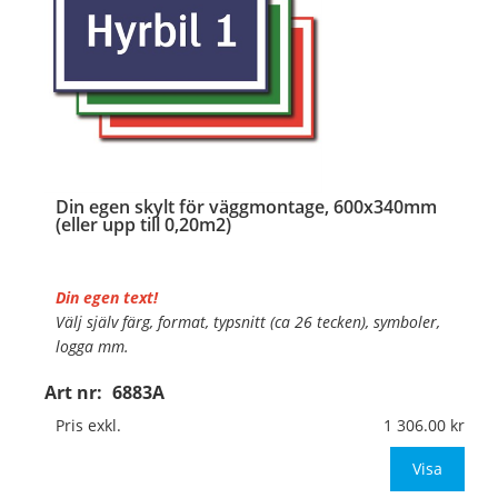
Din egen skylt för väggmontage, 600x340mm
(eller upp till 0,20m2)
Din egen text!
Välj själv färg, format, typsnitt (ca 26 tecken), symboler,
logga mm.
Art nr:
6883A
Material:
Plan aluminium, 0,7mm (väggmontage)
Mått:
600x340mm (eller annat mått upp till 0,20m²)
Pris exkl.
1 306.00
Be om offert vid antal
Visa