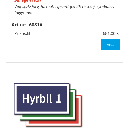
Din egen text!
Välj själv färg, format, typsnitt (ca 26 tecken), symboler,
logga mm.
Art nr:
6881A
Material:
Plan aluminium, 0,7mm (väggmontage)
Mått:
400x225mm (eller annat mått upp till 0,09m²)
Pris exkl.
681.00
Be om offert vid antal
Visa
…