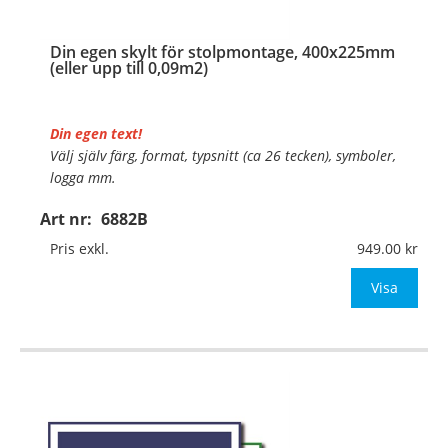
Din egen skylt för stolpmontage, 400x225mm
(eller upp till 0,09m2)
Din egen text!
Välj själv färg, format, typsnitt (ca 26 tecken), symboler,
logga mm.
Art nr:
6882B
Material:
Kantvikt aluminium, 2mm (stolpmontage)
Mått:
400x225mm (eller annat mått upp till 0,09m²)
Pris exkl.
949.00
Be om offert vid an
Visa
…