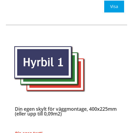
Be om offert vid antal
Visa
…
Din egen skylt för väggmontage, 400x225mm
(eller upp till 0,09m2)