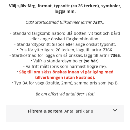
Välj själv färg, format, typsnitt (ca 26 tecken), symboler,
logga mm.
OBS! Startkostnad tillkommer (artnr
7581
).
• Standard färgkombination: Blå botten, vit text och bård
eller ange önskad färgkombination.
• Standardtypsnitt: Sispos eller ange önskat typsnitt.
• Pris för ytterligare 26 tecken, lägg till artnr
7366
.
• Startkostnad för logga om så önskas, lägg till artnr
7365
.
• Valfria standardsymboler (
se här
).
• Valfritt mått (pris som närmast högre m²).
•
Säg till om skiss önskas innan vi går igång med
tillverkningen (utan kostnad).
• Typ BA för vägg (kraftig, 2mm), samma pris som typ B.
Be om offert vid antal över 10st!
Filtrera & sortera
Antal artiklar 8