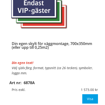
Din egen skylt för väggmontage, 700x350mm
(eller upp till 0,25m2)
Din egen text!
Välj själv färg, format, typsnitt (ca 26 tecken), symboler,
logga mm.
Art nr:
6878A
Material:
Plan aluminium, 0,7mm (väggmontage)
Mått:
700x350mm (eller annat mått upp till 0,25m²)
Pris exkl.
1 573.00
Be om offert vid antal
Visa