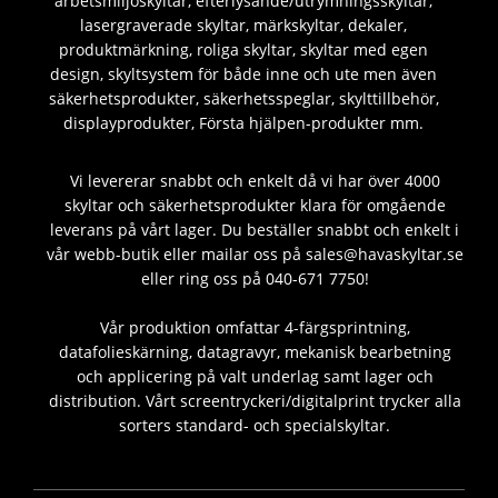
arbetsmiljöskyltar, efterlysande/utrymningsskyltar,
lasergraverade skyltar, märkskyltar, dekaler,
produktmärkning, roliga skyltar, skyltar med egen
design, skyltsystem för både inne och ute men även
säkerhetsprodukter, säkerhetsspeglar, skylttillbehör,
displayprodukter, Första hjälpen-produkter mm.
Vi levererar snabbt och enkelt då vi har över 4000
skyltar och säkerhetsprodukter klara för omgående
leverans på vårt lager. Du beställer snabbt och enkelt i
vår webb-butik eller mailar oss på sales@havaskyltar.se
eller ring oss på 040-671 7750!
Vår produktion omfattar 4-färgsprintning,
datafolieskärning, datagravyr, mekanisk bearbetning
och applicering på valt underlag samt lager och
distribution. Vårt screentryckeri/digitalprint trycker alla
sorters standard- och specialskyltar.