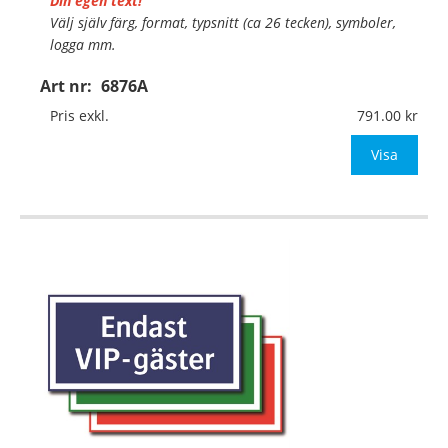
Din egen text!
Välj själv färg, format, typsnitt (ca 26 tecken), symboler,
logga mm.
Art nr:
6876A
Material:
Plan aluminium, 0,7mm (väggmontage)
Mått:
500x250mm (eller annat mått upp till 0,13m²)
Pris exkl.
791.00
Be om offert vid antal
Visa
…