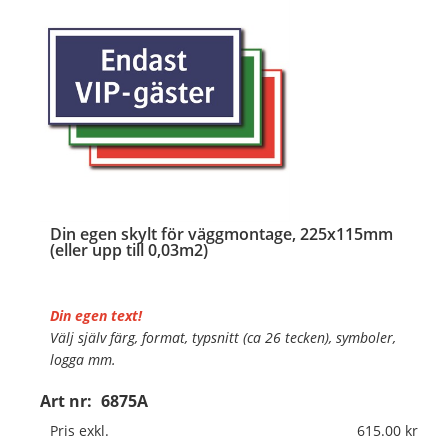
Din egen skylt för väggmontage, 225x115mm
(eller upp till 0,03m2)
Din egen text!
Välj själv färg, format, typsnitt (ca 26 tecken), symboler,
logga mm.
Art nr:
6875A
Material:
Plan aluminium, 0,7mm (väggmontage)
Mått:
225x115mm (eller annat mått upp till 0,03m²)
Pris exkl.
615.00