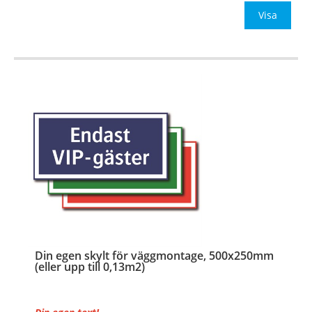
Be om offert vid antal
Visa
…
Din egen skylt för väggmontage, 500x250mm
(eller upp till 0,13m2)