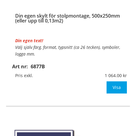
Din egen skylt för stolpmontage, 500x250mm
(eller upp till 0,13m2)
Din egen text!
Välj själv färg, format, typsnitt (ca 26 tecken), symboler,
logga mm.
Art nr:
6877B
Material:
Kantvikt aluminium, 2mm (stolpmontage)
Mått:
500x250mm (eller annat mått upp till 0,13m²)
Pris exkl.
1 064.00
Be om offert vid an
Visa
…