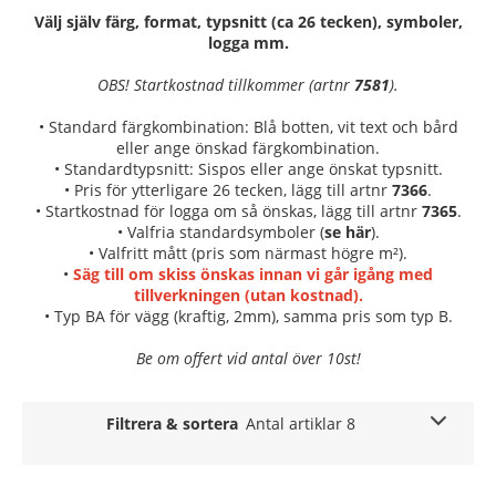
Välj själv färg, format, typsnitt (ca 26 tecken), symboler,
logga mm.
OBS! Startkostnad tillkommer (artnr
7581
).
• Standard färgkombination: Blå botten, vit text och bård
eller ange önskad färgkombination.
• Standardtypsnitt: Sispos eller ange önskat typsnitt.
• Pris för ytterligare 26 tecken, lägg till artnr
7366
.
• Startkostnad för logga om så önskas, lägg till artnr
7365
.
• Valfria standardsymboler (
se här
).
• Valfritt mått (pris som närmast högre m²).
•
Säg till om skiss önskas innan vi går igång med
tillverkningen (utan kostnad).
• Typ BA för vägg (kraftig, 2mm), samma pris som typ B.
Be om offert vid antal över 10st!
Filtrera & sortera
Antal artiklar 8