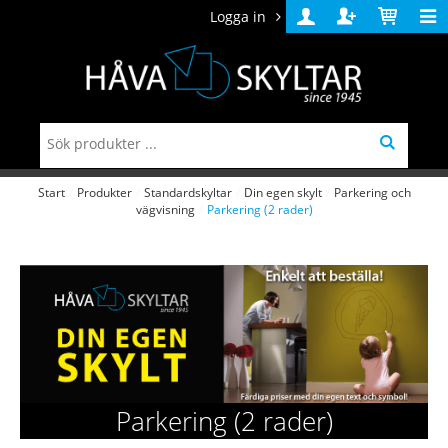
Logga in
Logga
Skapa
Varukorg
in
konto
Start
/
Produkter
/
Standardskyltar
/
Din egen skylt
/
Parkering och
vägvisning
/
Parkering (2 rader)
Parkering (2 rader)