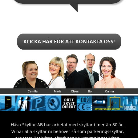
KLICKA HÄR FÖR ATT KONTAKTA OSS!
Håva Skyltar AB har arbetat med skyltar i mer än 80 år.
Vi har alla skyltar ni behöver så som parkeringsskyltar,