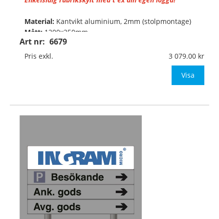
Material:
Kantvikt aluminium, 2mm (stolpmontage)
Mått:
1200x250mm
Art nr:
6679
• Standard färgkombination: Blå botten och vit text
Pris exkl.
3 079.00
eller ange önskad färgkombination.
• S
Visa
…