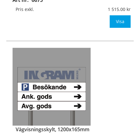
Mått:
900x125mm
Pris exkl.
1 515.00
• Standard färgkombination: Blå botten och vit text
eller ange ön
Visa
…
Vägvisningsskylt, 1200x165mm