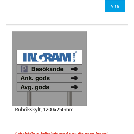
• St
Visa
…
Rubrikskylt, 1200x250mm
Enkelsidig rubrikskylt med t ex din egen logga!