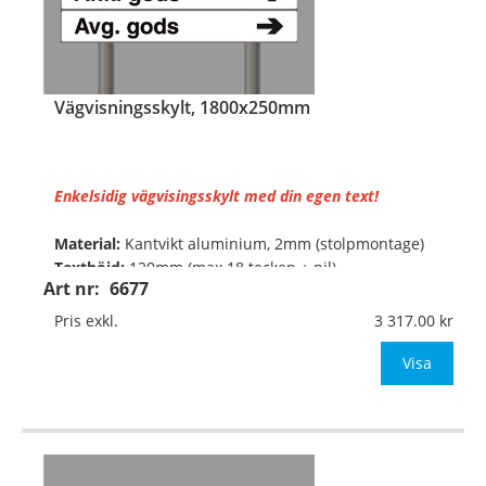
Vägvisningsskylt, 1800x250mm
Enkelsidig vägvisingsskylt med din egen text!
Material:
Kantvikt aluminium, 2mm (stolpmontage)
Texthöjd:
120mm (max 18 tecken + pil)
Art nr:
6677
Mått:
1800x250mm
Pris exkl.
3 317.00
• Standard färgkombination: Blå botten och vit text el
Visa
…