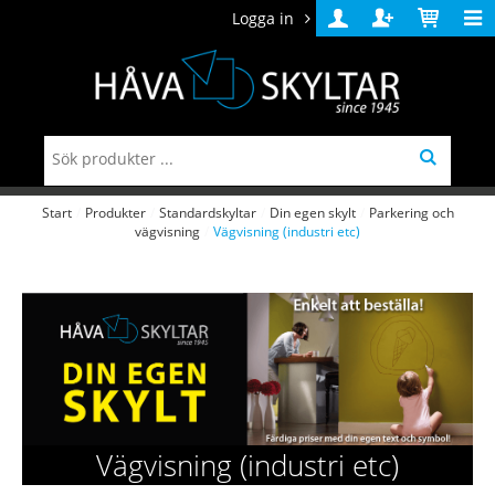
Logga in
Logga
Skapa
Varukorg
in
konto
Start
/
Produkter
/
Standardskyltar
/
Din egen skylt
/
Parkering och
vägvisning
/
Vägvisning (industri etc)
Vägvisning (industri etc)