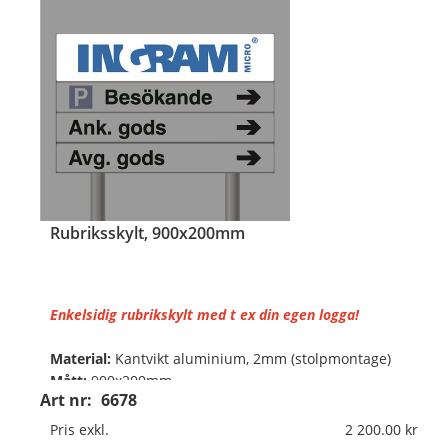
Rubriksskylt, 900x200mm
Enkelsidig rubrikskylt med t ex din egen logga!
Material:
Kantvikt aluminium, 2mm (stolpmontage)
Mått:
900x200mm
Art nr:
6678
• Standard färgkombination: Blå botten och vit text
Pris exkl.
2 200.00
eller ange önskad färgkombination.