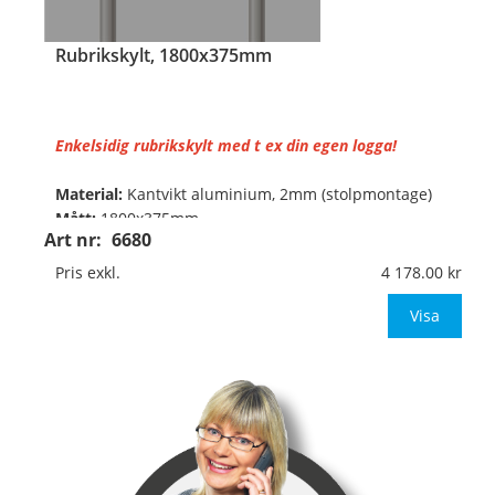
Rubrikskylt, 1800x375mm
Enkelsidig rubrikskylt med t ex din egen logga!
Material:
Kantvikt aluminium, 2mm (stolpmontage)
Mått:
1800x375mm
Art nr:
6680
• Standard färgkombination: Blå botten och vit text
Pris exkl.
4 178.00
eller ange önskad färgkombination.
• S
Visa
…