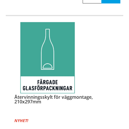
Återvinningsskylt för väggmontage,
210x297mm
NYHET!