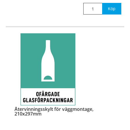
Mått:
148x210mm
Köp
Återvinningsskylt för väggmontage,
210x297mm