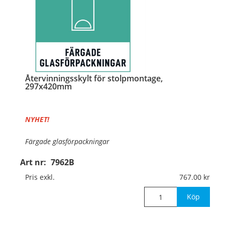
Återvinningsskylt för stolpmontage,
297x420mm
NYHET!
Färgade glasförpackningar
Art nr:
7962B
Material:
Kantvikt aluminium, 2mm (stolpmontage)
Pris exkl.
767.00
Mått:
297x420mm
Köp