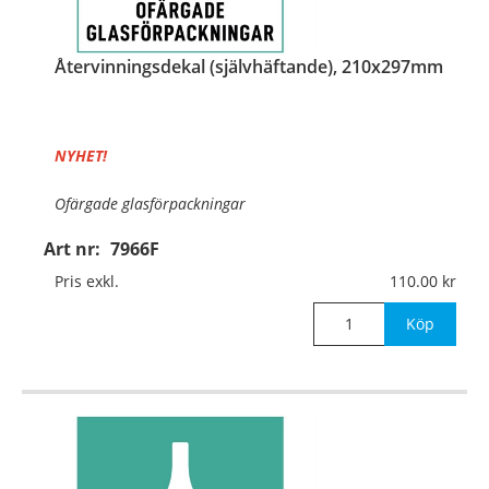
Återvinningsdekal (självhäftande), 210x297mm
NYHET!
Ofärgade glasförpackningar
Art nr:
7966F
Material:
Självhäftande folie
Pris exkl.
110.00
Mått:
210x297mm
Köp