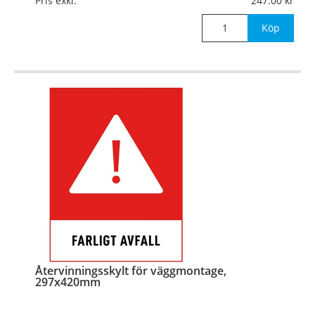
Pris exkl.
247.00
Mått:
297x420mm
Köp
Återvinningsskylt för väggmontage,
297x420mm