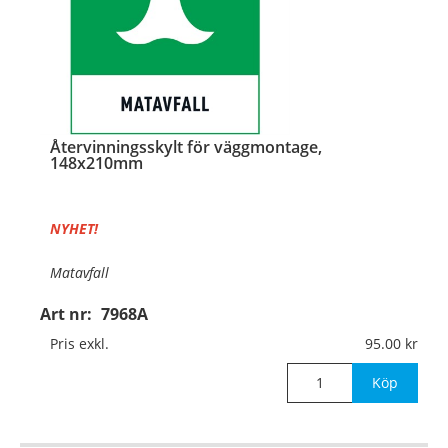
Återvinningsskylt för väggmontage,
148x210mm
NYHET!
Matavfall
Art nr:
7968A
Material:
Aluminium, 0,7mm (väggmontage)
Pris exkl.
95.00
Mått:
148x210mm
Köp