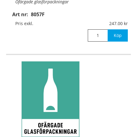
Ofärgade glasförpackningar
Art nr:
8057F
Material:
Självhäftande folie
Pris exkl.
247.00
Mått:
297x420mm
Köp