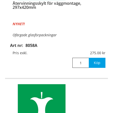
Återvinningsskylt för väggmontage,
297x420mm
NYHET!
Ofärgade glasförpackningar
Art nr:
8058A
Material:
Aluminium, 0,7mm (väggmontage)
Pris exkl.
275.00
Mått:
297x420mm
Köp