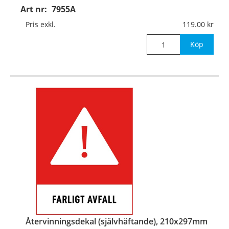
Art nr:
7955A
Material:
Aluminium, 0,7mm (väggmontage)
Pris exkl.
119.00
Mått:
210x297mm
Köp
Återvinningsdekal (självhäftande), 210x297mm