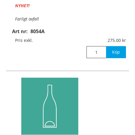
NYHET!
Farligt avfall
Art nr:
8054A
Material:
Aluminium, 0,7mm (väggmontage)
Pris exkl.
275.00
Mått:
297x420mm
Köp