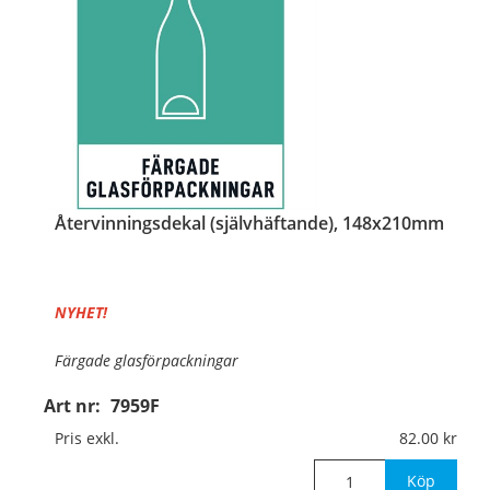
Återvinningsdekal (självhäftande), 148x210mm
NYHET!
Färgade glasförpackningar
Art nr:
7959F
Material:
Självhäftande folie
Pris exkl.
82.00
Mått:
148x210mm
Köp