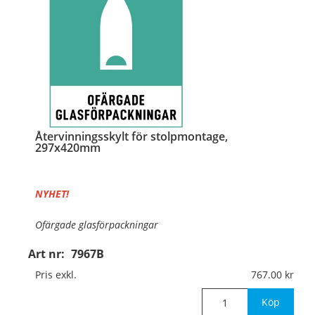
Återvinningsskylt för stolpmontage,
297x420mm
NYHET!
Ofärgade glasförpackningar
Art nr:
7967B
Material:
Kantvikt aluminium, 2mm (stolpmontage)
Pris exkl.
767.00
Mått:
297x420mm
Köp