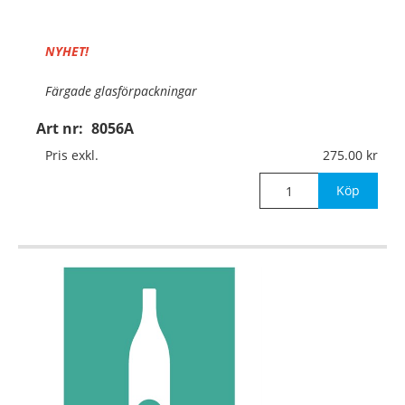
NYHET!
Färgade glasförpackningar
Art nr:
8056A
Material:
Aluminium, 0,7mm (väggmontage)
Pris exkl.
275.00
Mått:
297x420mm
Köp