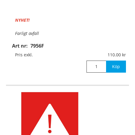
NYHET!
Farligt avfall
Art nr:
7956F
Material:
Självhäftande folie
Pris exkl.
110.00
Mått:
210x297mm
Köp