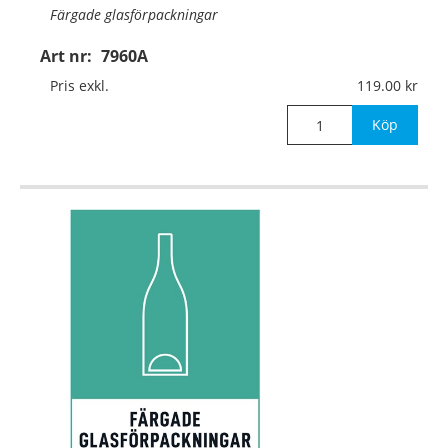
Färgade glasförpackningar
Art nr:
7960A
Material:
Aluminium, 0,7mm (väggmontage)
Pris exkl.
119.00
Mått:
210x297mm
Köp