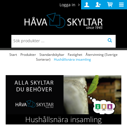
Logga in
Logga
Skapa
Varukorg
in
konto
Start
/
Produkter
/
Standardskyltar
/
Fastighet
/
Återvinning (Sverige
Sorterar)
/
Hushållsnära insamling
Hushållsnära insamling