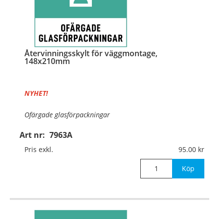
Återvinningsskylt för väggmontage,
148x210mm
NYHET!
Ofärgade glasförpackningar
Art nr:
7963A
Material:
Aluminium, 0,7mm (väggmontage)
Pris exkl.
95.00
Mått:
148x210mm
Köp