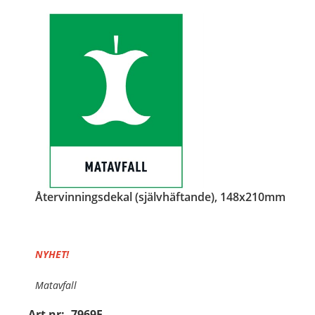
Återvinningsdekal (självhäftande), 148x210mm
NYHET!
Matavfall
Art nr:
7969F