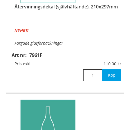
Återvinningsdekal (självhäftande), 210x297mm
NYHET!
Färgade glasförpackningar
Art nr:
7961F
Material:
Självhäftande folie
Pris exkl.
110.00
Mått:
210x297mm
Köp