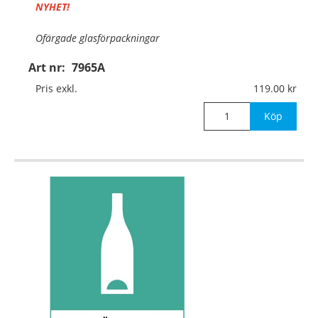
NYHET!
Ofärgade glasförpackningar
Art nr:
7965A
Material:
Aluminium, 0,7mm (väggmontage)
Pris exkl.
119.00
Mått:
210x297mm
Köp