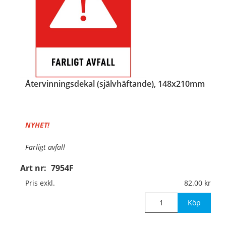
Återvinningsdekal (självhäftande), 148x210mm
NYHET!
Farligt avfall
Art nr:
7954F
Material:
Självhäftande folie
Pris exkl.
82.00
Mått:
148x210mm
Köp