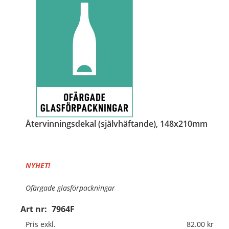
Återvinningsdekal (självhäftande), 148x210mm
NYHET!
Ofärgade glasförpackningar
Art nr:
7964F
Material:
Självhäftande folie
Pris exkl.
82.00