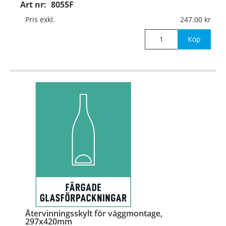
Art nr:
8055F
Material:
Självhäftande folie
Pris exkl.
247.00
Mått:
297x420mm
Köp
Återvinningsskylt för väggmontage,
297x420mm