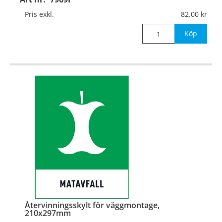
Material:
Självhäftande folie
Pris exkl.
82.00
Mått:
148x210mm
Köp
Återvinningsskylt för väggmontage,
210x297mm