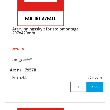
Återvinningsskylt för stolpmontage,
297x420mm
NYHET!
Farligt avfall
Art nr:
7957B
Material:
Kantvikt aluminium, 2mm (stolpmontage)
Pris exkl.
767.00
Mått:
297x420mm
Köp