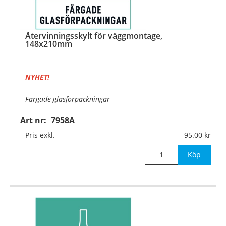
Återvinningsskylt för väggmontage,
148x210mm
NYHET!
Färgade glasförpackningar
Art nr:
7958A
Material:
Aluminium, 0,7mm (väggmontage)
Pris exkl.
95.00
Mått:
148x210mm
Köp