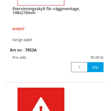
Återvinningsskylt för väggmontage,
148x210mm
NYHET!
Farligt avfall
Art nr:
7953A
Material:
Aluminium, 0,7mm (väggmontage)
Pris exkl.
95.00
Mått:
148x210mm
Köp