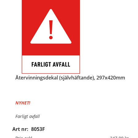
Återvinningsdekal (självhäftande), 297x420mm
NYHET!
Farligt avfall
Art nr:
8053F
Material:
Självhäftande folie