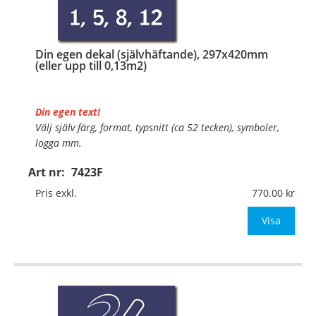
Din egen dekal (självhäftande), 297x420mm
(eller upp till 0,13m2)
Din egen text!
Välj själv färg, format, typsnitt (ca 52 tecken), symboler,
logga mm.
Art nr:
7423F
Material:
Självhäftande folie
Mått:
297x420mm (eller annat mått upp till 0,13m²)
Pris exkl.
770.00
Be om offert vid antal över 10st!
Visa
OBS!