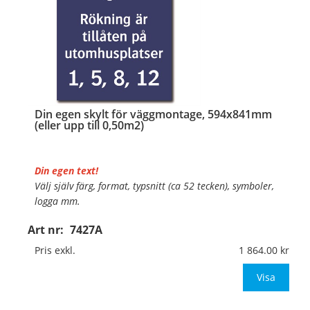
Din egen skylt för väggmontage, 594x841mm
(eller upp till 0,50m2)
Din egen text!
Välj själv färg, format, typsnitt (ca 52 tecken), symboler,
logga mm.
Art nr:
7427A
Material:
Plan aluminium, 0,7mm (väggmontage)
Mått:
594x841mm (eller annat mått upp till 0,50m²)
Pris exkl.
1 864.00
Be om offert vid antal
Visa