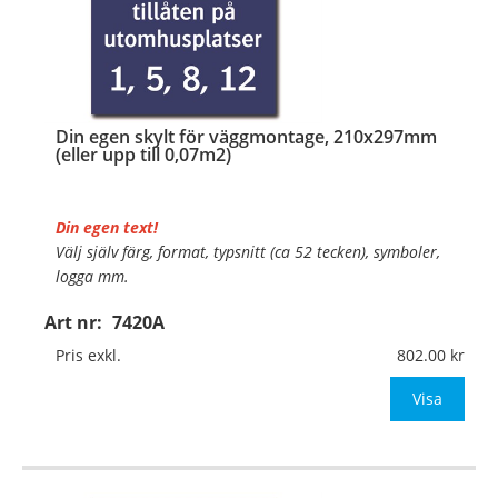
Din egen skylt för väggmontage, 210x297mm
(eller upp till 0,07m2)
Din egen text!
Välj själv färg, format, typsnitt (ca 52 tecken), symboler,
logga mm.
Art nr:
7420A
Material:
Plan aluminium, 0,7mm (väggmontage)
Mått:
210x297mm (eller annat mått upp till 0,07m²)
Pris exkl.
802.00
Be om offert vid antal
Visa