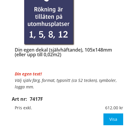
Din egen dekal (självhäftande), 105x148mm
(eller upp till 0,02m2)
Din egen text!
Välj själv färg, format, typsnitt (ca 52 tecken), symboler,
logga mm.
Art nr:
7417F
Material:
Självhäftande folie
Mått:
105x148mm (eller annat mått upp till 0,02m²)
Pris exkl.
612.00
Be om offert vid antal över 10st!
Visa