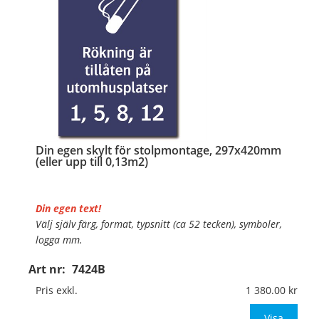
…
Din egen skylt för stolpmontage, 297x420mm
(eller upp till 0,13m2)
Din egen text!
Välj själv färg, format, typsnitt (ca 52 tecken), symboler,
logga mm.
Art nr:
7424B
Material:
Kantvikt aluminium, 2mm (stolpmontage)
Mått:
297x420mm (eller annat mått upp till 0,13m²)
Pris exkl.
1 380.00
Be om offert vid an
Visa