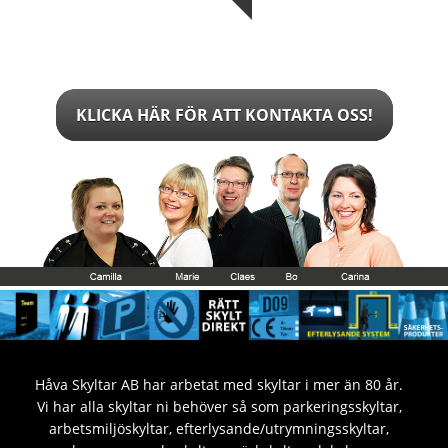
KLICKA HÄR FÖR ATT KONTAKTA OSS!
Håva Skyltar AB har arbetat med skyltar i mer än 80 år.
Vi har alla skyltar ni behöver så som parkeringsskyltar,
arbetsmiljöskyltar, efterlysande/utrymningsskyltar,