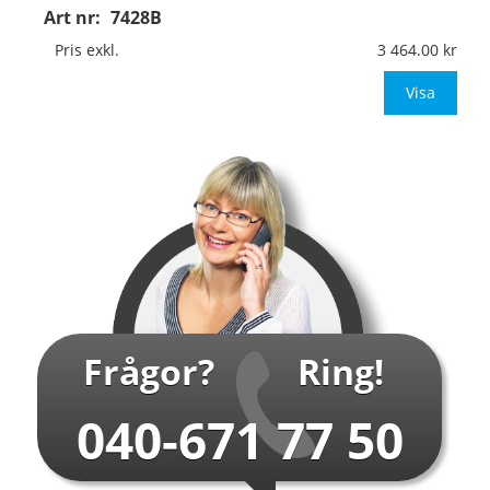
Art nr:
7428B
Material:
Kantvikt aluminium, 2mm (stolpmontage)
Mått:
594x841mm (eller annat mått upp till 0,50m²)
Pris exkl.
3 464.00
Be om offert vid an
Visa
…
Frågor?
Ring!
040-671 77 50