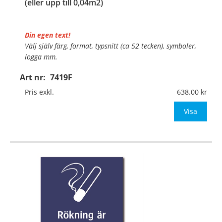
(eller upp till 0,04m2)
Din egen text!
Välj själv färg, format, typsnitt (ca 52 tecken), symboler,
logga mm.
Art nr:
7419F
Material:
Självhäftande folie
Mått:
148x210mm (eller annat mått upp till 0,04m²)
Pris exkl.
638.00
Be om offert vid antal över 10st!
Visa
OBS!
…