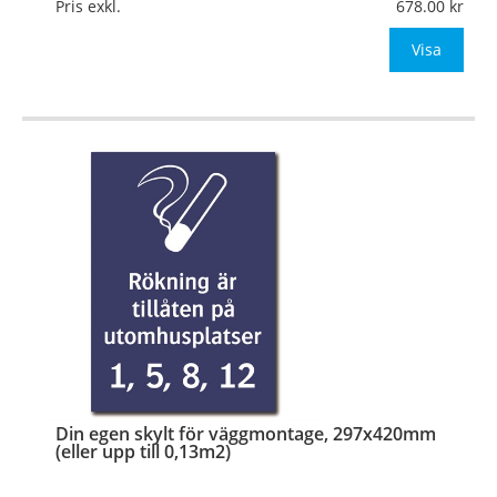
Mått:
210x297mm (eller annat mått upp till 0,07m²)
Pris exkl.
678.00
Be om offert vid antal över 10st!
Visa
OBS!
…
Din egen skylt för väggmontage, 297x420mm
(eller upp till 0,13m2)