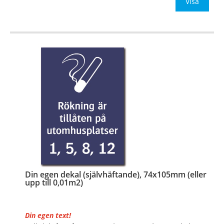
Be om offert vid antal
Visa
…
Din egen dekal (självhäftande), 74x105mm (eller
upp till 0,01m2)
Din egen text!