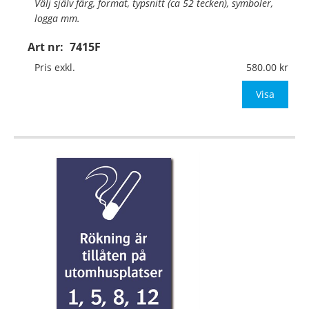
Välj själv färg, format, typsnitt (ca 52 tecken), symboler,
logga mm.
Art nr:
7415F
Material:
Självhäftande folie
Mått:
74x105mm (eller annat mått upp till 0,01m²)
Pris exkl.
580.00
Be om offert vid antal över 10st!
Visa
OBS! S
…