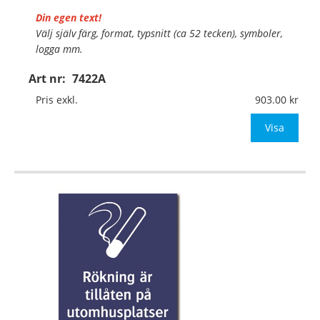
Din egen text!
Välj själv färg, format, typsnitt (ca 52 tecken), symboler,
logga mm.
Art nr:
7422A
Material:
Plan aluminium, 0,7mm (väggmontage)
Mått:
297x420mm (eller annat mått upp till 0,13m²)
Pris exkl.
903.00
Be om offert vid antal
Visa
…