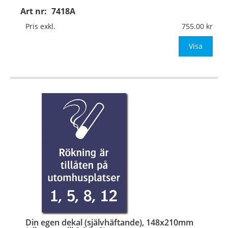
Art nr:
7418A
Material:
Plan aluminium, 0,7mm (väggmontage)
Mått:
148x210mm (eller annat mått upp till 0,04m²)
Pris exkl.
755.00
Be om offert vid antal
Visa
…
Din egen dekal (självhäftande), 148x210mm