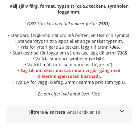
Välj själv färg, format, typsnitt (ca 52 tecken), symboler,
logga mm.
OBS! Startkostnad tillkommer (artnr
7583
).
• Standard färgkombination: Blå botten, vit text och symbol.
• Standardtypsnitt: Sispos eller ange önskat typsnitt.
• Pris för ytterligare 26 tecken, lägg till artnr
7366
.
• Startkostnad för logga om så önskas, lägg till artnr
7365
.
• Valfria standardsymboler (
se här
).
• Valfritt mått (pris som närmast högre m²).
•
Säg till om skiss önskas innan vi går igång med
tillverkningen (utan kostnad).
• Typ BA för vägg (kraftig, 2mm), samma pris som typ B.
Be om offert vid antal över 10st!
Filtrera & sortera
Antal artiklar 18