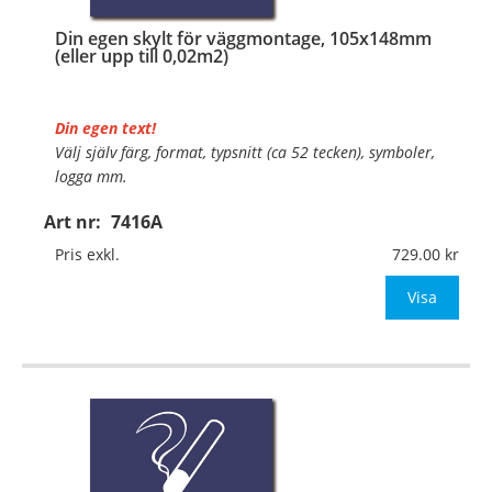
Din egen skylt för väggmontage, 105x148mm
(eller upp till 0,02m2)
Din egen text!
Välj själv färg, format, typsnitt (ca 52 tecken), symboler,
logga mm.
Art nr:
7416A
Material:
Plan aluminium, 0,7mm (väggmontage)
Mått:
105x148mm (eller annat mått upp till 0,02m²)
Pris exkl.
729.00
Be om offert vid antal
Visa
…