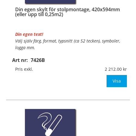
Din egen skylt för stolpmontage, 420x594mm
(eller upp till 0,25m2)
Din egen text!
Välj själv färg, format, typsnitt (ca 52 tecken), symboler,
logga mm.
Art nr:
7426B
Material:
Kantvikt aluminium, 2mm (stolpmontage)
Mått:
420x594mm (eller annat mått upp till 0,25m²)
Pris exkl.
2 212.00
Be om offert vid an
Visa
…