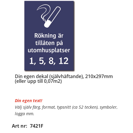
…
Din egen dekal (självhäftande), 210x297mm
(eller upp till 0,07m2)
Din egen text!
Välj själv färg, format, typsnitt (ca 52 tecken), symboler,
logga mm.
Art nr:
7421F
Material:
Självhäftande folie