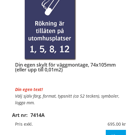
Din egen skylt för väggmontage, 74x105mm
(eller upp till 0,01m2)
Din egen text!
Välj själv färg, format, typsnitt (ca 52 tecken), symboler,
logga mm.
Art nr:
7414A
Material:
Plan aluminium, 0,7mm (väggmontage)
Mått:
74x105mm (eller annat mått upp till 0,01m²)
Pris exkl.
695.00