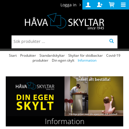
Logga in
Logga
Skapa
Varukorg
in
konto
Start
/
Produkter
/
Standardskyltar
/
Skyltar för skidbackar
/
Covid-19
produkter
/
Din egen skylt
/
Information
Information