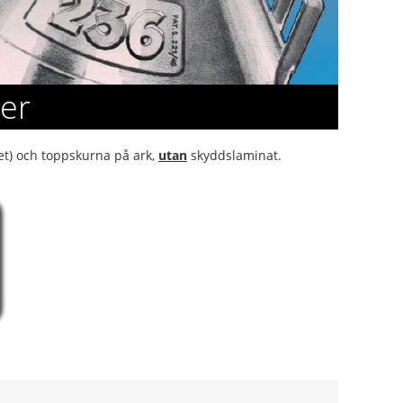
er
tet) och toppskurna på ark,
utan
skyddslaminat.