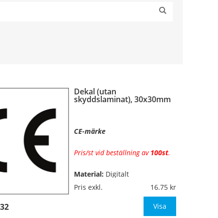
Dekal (utan
skyddslaminat), 30x30mm
CE-märke
Pris/st vid beställning av
100st
.
Material:
Digitalt
fyrfärgsprintade på
Pris exkl.
16.75
självhäftande vinylfolie (7års-
32
kvalitet). Toppskurna på ark.
Visa
Utan
skyddslaminat.