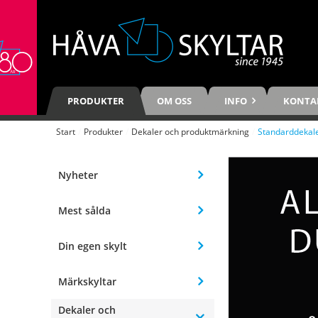
PRODUKTER
OM OSS
INFO
KONTA
Start
/
Produkter
/
Dekaler och produktmärkning
/
Standarddekal
Nyheter
Mest sålda
Din egen skylt
Märkskyltar
Dekaler och