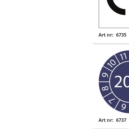
Art nr:
6735
Art nr:
6737