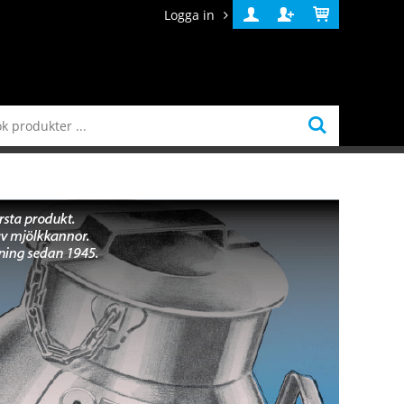
Logga in
Logga
Skapa
Varukorg
in
konto