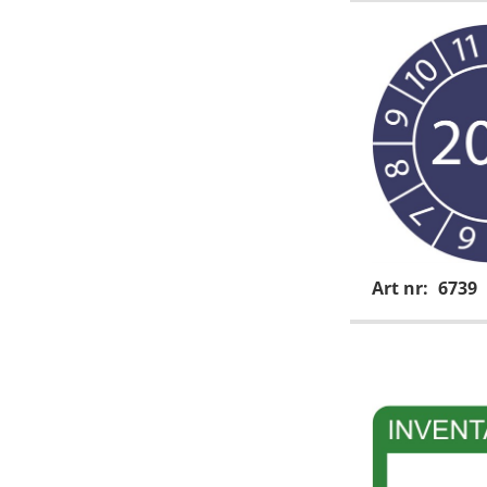
Art nr:
6739