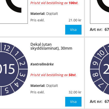
Pris/st vid beställning av
100st
.
Material:
Digitalt
…
fyrfärgsprintade på
Pris exkl.
21.00
självhäftande vinylfolie (7års-
Art nr:
67
kvalitet). Toppskurna på ark.
Visa
Utan
skyddslaminat.
Dekal (utan
Mått:
50x50mm
skyddslaminat), 30mm
OBS! Ange önskad färgkombin
Kontrollmärke
Pris/st vid beställning av
50st
.
Material:
Digitalt
…
fyrfärgsprintade på
Pris exkl.
32.00
självhäftande vinylfolie (7års-
Art nr:
67
kvalitet). Toppskurna på ark.
Visa
Utan
skyddslaminat.