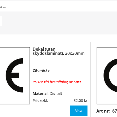
Dekal (utan
skyddslaminat), 30x30mm
CE-märke
Pris/st vid beställning av
50st
.
Material:
Digitalt
fyrfärgsprintade på
Pris exkl.
32.00
självhäftande vinylfolie (7års-
kvalitet). Toppskurna på ark.
Visa
Art nr:
67
Utan
skyddslaminat.