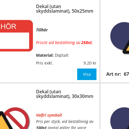
Dekal (utan
Mått:
50x25mm
skyddslaminat), 50x25mm
OBS! Ange önskad färgkombinat
Tillhör
Pris/st vid beställning av
250st
.
Material:
Digitalt
…
fyrfärgsprintade på
Pris exkl.
9.20
självhäftande vinylfolie (7års-
Art nr:
67
kvalitet). Toppskurna på ark.
Visa
Utan
skyddslaminat.
Dekal (utan
Mått:
50x25mm
skyddslaminat), 30x30mm
OBS! Ange önskad färgkombina
Valfri symbol!
Pris per styck, vid beställning av
100st
(antal gäller för varje