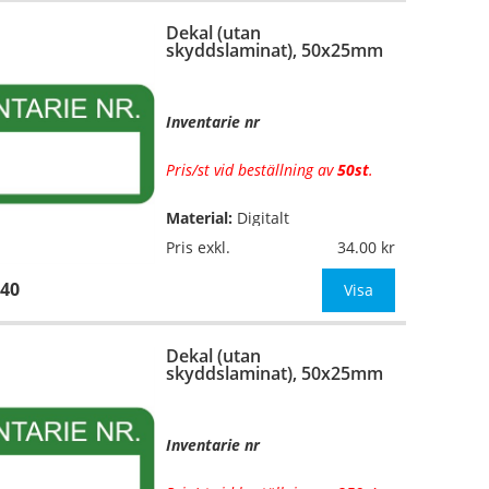
Dekal (utan
Mått:
Ø 30mm
skyddslaminat), 50x25mm
OBS! Ange önskad färgko
Inventarie nr
Pris/st vid beställning av
50st
.
Material:
Digitalt
…
fyrfärgsprintade på
Pris exkl.
34.00
självhäftande vinylfolie (7års-
40
kvalitet). Toppskurna på ark.
Visa
Utan
skyddslaminat.
Dekal (utan
Mått:
50x25mm
skyddslaminat), 50x25mm
OBS! Ange önskad färgko
Inventarie nr