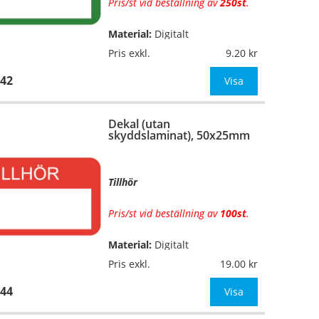
Pris/st vid beställning av
250st
.
Material:
Digitalt
…
fyrfärgsprintade på
Pris exkl.
9.20
självhäftande vinylfolie (7års-
42
kvalitet). Toppskurna på ark.
Visa
Utan
skyddslaminat.
Dekal (utan
Mått:
50x25mm
skyddslaminat), 50x25mm
OBS! Ange önskad färgk
Tillhör
Pris/st vid beställning av
100st
.
Material:
Digitalt
…
fyrfärgsprintade på
Pris exkl.
19.00
självhäftande vinylfolie (7års-
44
kvalitet). Toppskurna på ark.
Visa
Utan
skyddslaminat.