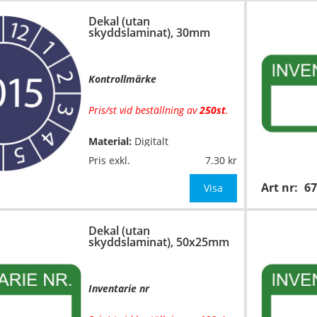
Dekal (utan
Mått:
Ø 30mm
skyddslaminat), 30mm
OBS! Ange önskad färgkom
Kontrollmärke
Pris/st vid beställning av
250st
.
Material:
Digitalt
…
fyrfärgsprintade på
Pris exkl.
7.30
självhäftande vinylfolie (7års-
Art nr:
67
kvalitet). Toppskurna på ark.
Visa
Utan
skyddslaminat.
Dekal (utan
Mått:
Ø 30mm
skyddslaminat), 50x25mm
OBS! Ange önskad färgko
Inventarie nr