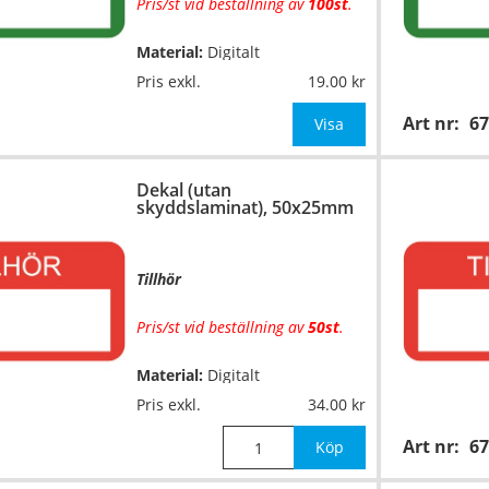
Pris/st vid beställning av
100st
.
Material:
Digitalt
…
fyrfärgsprintade på
Pris exkl.
19.00
självhäftande vinylfolie (7års-
Art nr:
67
kvalitet). Toppskurna på ark.
Visa
Utan
skyddslaminat.
Dekal (utan
Mått:
50x25mm
skyddslaminat), 50x25mm
OBS! Ange önskad färgk
Tillhör
Pris/st vid beställning av
50st
.
Material:
Digitalt
…
fyrfärgsprintade på
Pris exkl.
34.00
självhäftande vinylfolie (7års-
Art nr:
67
kvalitet). Toppskurna på ark.
Köp
Utan
skyddslaminat.