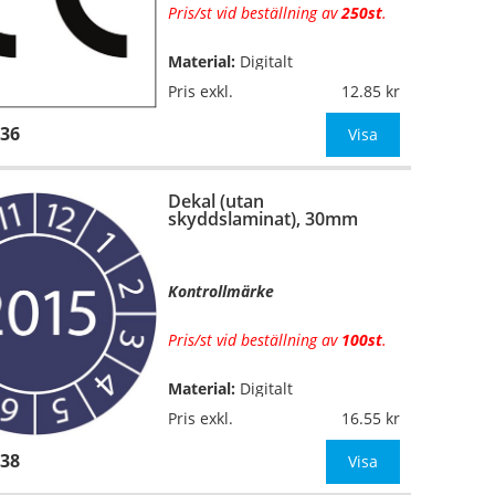
Pris/st vid beställning av
250st
.
Material:
Digitalt
…
fyrfärgsprintade på
Pris exkl.
12.85
självhäftande vinylfolie (7års-
36
kvalitet). Toppskurna på ark.
Visa
Utan
skyddslaminat.
Dekal (utan
Mått:
50x50mm
skyddslaminat), 30mm
OBS! Ange önskad färgkombin
Kontrollmärke
Pris/st vid beställning av
100st
.
Material:
Digitalt
…
fyrfärgsprintade på
Pris exkl.
16.55
självhäftande vinylfolie (7års-
38
kvalitet). Toppskurna på ark.
Visa
Utan
skyddslaminat.