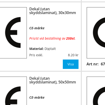
Dekal (utan
Mått:
30x30mm
skyddslaminat), 30x30mm
OBS! Ange önskad färgkombina
CE-märke
Pris/st vid beställning av
250st
.
Material:
Digitalt
…
fyrfärgsprintade på
Pris exkl.
8.20
självhäftande vinylfolie (7års-
Art nr:
67
kvalitet). Toppskurna på ark.
Visa
Utan
skyddslaminat.
Dekal (utan
Mått:
30x30mm
skyddslaminat), 50x50mm
OBS! Ange önskad färgkombin
CE-märke