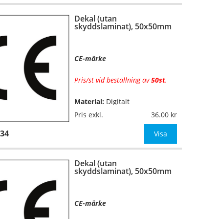
Dekal (utan
Mått:
30x30mm
skyddslaminat), 50x50mm
OBS! Ange önskad färgkombin
CE-märke
Pris/st vid beställning av
50st
.
Material:
Digitalt
…
fyrfärgsprintade på
Pris exkl.
36.00
självhäftande vinylfolie (7års-
34
kvalitet). Toppskurna på ark.
Visa
Utan
skyddslaminat.
Dekal (utan
Mått:
50x50mm
skyddslaminat), 50x50mm
OBS! Ange önskad färgkombina
CE-märke