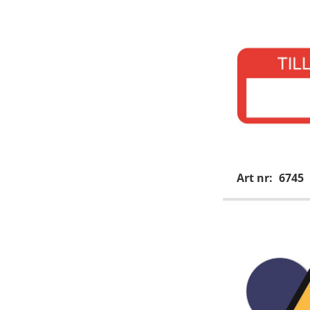
Art nr:
6745