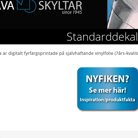
Standarddekal
 är digitalt fyrfärgsprintade på självhäftande vinylfolie (7års-kvali
3