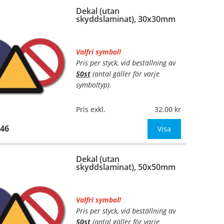
Dekal (utan
Mått:
50x25mm
skyddslaminat), 30x30mm
OBS! Ange önskad färgkombina
Valfri symbol!
Pris per styck, vid beställning av
50st
(antal gäller för varje
symboltyp).
…
Material:
Digitalt
Pris exkl.
32.00
fyrfärgsprintade på
46
självhäftande vinylfolie (7års-
Visa
kvalitet). Toppskurna på ark.
Utan
lamina
Dekal (utan
skyddslaminat), 50x50mm
…
Valfri symbol!
Pris per styck, vid beställning av
50st
(antal gäller för varje