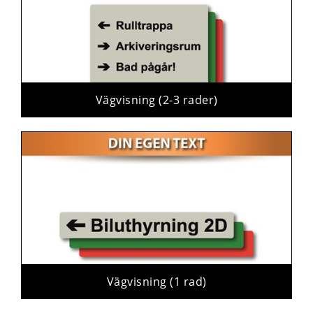
Vägvisning (2-3 rader)
Vägvisning (1 rad)