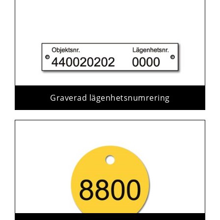
Graverad lägenhetsnumrering