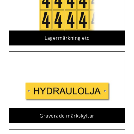
Lagermärkning etc
Graverade märkskyltar