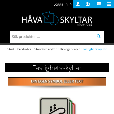
Logga in
Logga
Skapa
Varukorg
in
konto
Start
/
Produkter
/
Standardskyltar
/
Din egen skylt
/
Fastighetsskyltar
Fastighetsskyltar