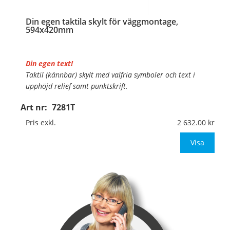
Din egen taktila skylt för väggmontage,
594x420mm
Din egen text!
Taktil (kännbar) skylt med valfria symboler och text i
upphöjd relief samt punktskrift.
Art nr:
7281T
Material:
Hårdplast, 1,5mm (väggmontage)
Mått:
594x420mm
Pris exkl.
2 632.00
Be om offert vid antal över 10st!
Visa
OBS! Ingen