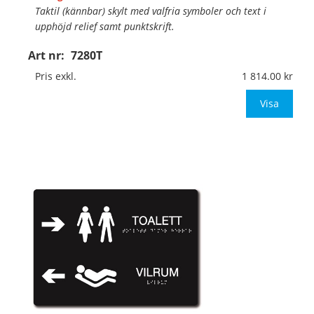
Taktil (kännbar) skylt med valfria symboler och text i
upphöjd relief samt punktskrift.
Art nr:
7280T
Material:
Hårdplast, 1,5mm (väggmontage)
Mått:
297x210mm
Pris exkl.
1 814.00
Be om offert vid antal över 10st!
Visa
OBS! Ingen
…