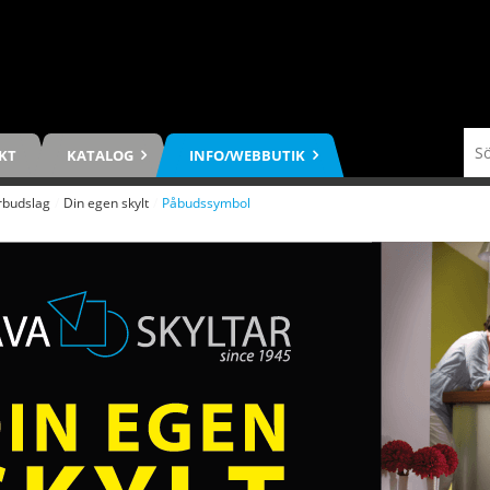
KT
KATALOG
INFO/WEBBUTIK
rbudslag
/
Din egen skylt
/
Påbudssymbol