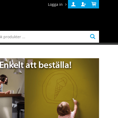
Logga in
Logga
Skapa
Varukorg
in
konto