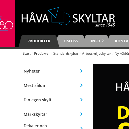
PRODUKTER
OM OSS
INFO
KONTA
Start
/
Produkter
/
Standardskyltar
/
Arbetsmiljöskyltar
/
Ny rökfö
Nyheter
Mest sålda
Din egen skylt
Märkskyltar
Dekaler och