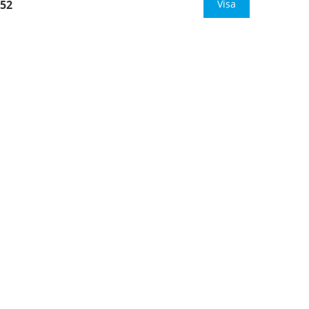
52
material för golv
Visa
Mått:
400x400mm (eller annat
mått upp till 0,16m
…