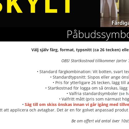
Påbudssymbo
Välj själv färg, format, typsnitt (ca 26 tecken) e
OBS! Startkostnad tillkommer (artnr
• Standard färgkombination: Vit botten, svart tex
• Standardtypsnitt: Sispos eller ange önsk
• Pris för ytterligare 26 tecken, lägg till
• Startkostnad för logga om så önskas, lägg t
• Valfria standardsymboler (
se h
• Valfritt mått (pris som närmast hög
•
Säg till om skiss önskas innan vi går igång med till
tt att applicera och avtagbar. Det är en för golvet anpassad produt 
Be om offert vid antal över 10st