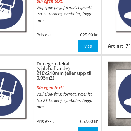
Din egen text!
Välj själv färg, format, typsnitt
(ca 26 tecken), symboler, logga
mm.
Material:
Självhäftande folie
Pris exkl.
625.00
Mått:
148x148mm (eller annat
Art nr:
7
mått upp till 0,03m²)
Visa
Be om offert vid antal över 10st!
Din egen dekal
(självhäftande),
OBS!
210x210mm (eller upp till
0,05m2)
Din egen text!
Välj själv färg, format, typsnitt
(ca 26 tecken), symboler, logga
mm.
…
Material:
Självhäftande folie
Pris exkl.
657.00
Mått:
210x210mm (eller annat