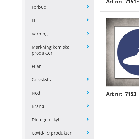
Art nr:
7151F
Förbud
El
Varning
Märkning kemiska
produkter
Pilar
Golvskyltar
Nöd
Art nr:
7153
Brand
Din egen skylt
Covid-19 produkter