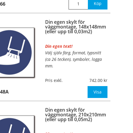
66
Köp
Din egen skylt för
väggmontage, 148x148mm
(eller upp till 0,03m2)
Din egen text!
Välj själv färg, format, typsnitt
(ca 26 tecken), symboler, logga
mm.
Material:
Plan aluminium,
Pris exkl.
742.00
0,7mm (väggmontage)
148A
Mått:
148x148mm (eller annat
Visa
mått upp till 0,03m²)
Din egen skylt för
Be om offert vid antal
väggmontage, 210x210mm
(eller upp till 0,05m2)