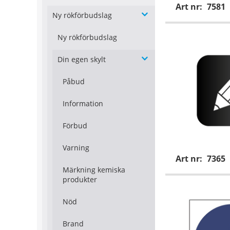
Art nr:
7581
Ny rökförbudslag
Ny rökförbudslag
Din egen skylt
Påbud
Information
Förbud
Varning
Art nr:
7365
Märkning kemiska
produkter
Nöd
Brand