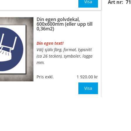
mått upp till 0,05m²)
Visa
Art nr:
71
Be om offert vid antal över 10st!
Din egen golvdekal,
600x600mm (eller upp till
OBS!
0,36m2)
Din egen text!
Välj själv färg, format, typsnitt
(ca 26 tecken), symboler, logga
mm.
…
Material:
Självhäftande,
Pris exkl.
1 920.00
specialanpassat, halkfritt
material för golv
Visa
Mått:
600x600mm (eller annat
mått upp till 0,36m
…