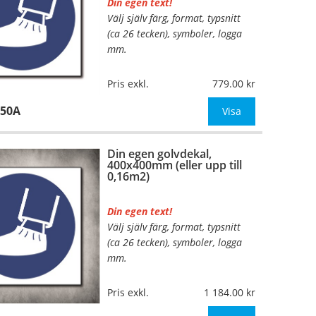
Din egen text!
Välj själv färg, format, typsnitt
…
(ca 26 tecken), symboler, logga
mm.
Material:
Plan aluminium,
Pris exkl.
779.00
0,7mm (väggmontage)
150A
Mått:
210x210mm (eller annat
Visa
mått upp till 0,05m²)
Din egen golvdekal,
Be om offert vid antal
400x400mm (eller upp till
0,16m2)
Din egen text!
Välj själv färg, format, typsnitt
…
(ca 26 tecken), symboler, logga
mm.
Material:
Självhäftande,
Pris exkl.
1 184.00
specialanpassat, halkfritt