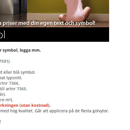
l
ller symbol, logga mm.
7581
).
t eller blå symbol.
at typsnitt.
 artnr
7366
.
ill artnr
7365
.
är
).
re m²).
verkningen (utan kostnad).
med hög kvalitet. Går att applicera på de flesta golvytor.
!