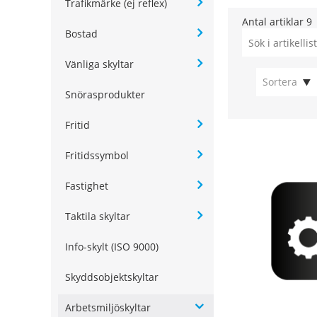
Trafikmärke (ej reflex)
Antal artiklar
9
Bostad
Vänliga skyltar
Sortera
Snörasprodukter
Fritid
Fritidssymbol
Fastighet
Taktila skyltar
Info-skylt (ISO 9000)
Skyddsobjektskyltar
Arbetsmiljöskyltar