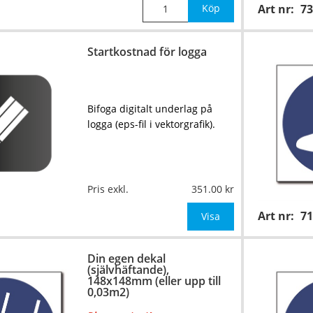
Köp
Art nr:
73
Startkostnad för logga
Bifoga digitalt underlag på
logga (eps-fil i vektorgrafik).
Pris exkl.
351.00
Art nr:
7
Visa
Din egen dekal
(självhäftande),
148x148mm (eller upp till
0,03m2)