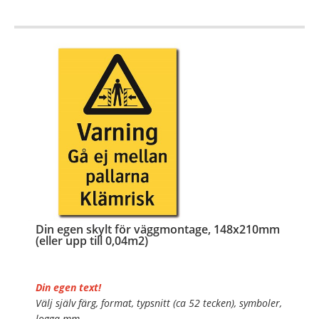
OBS!
…
Din egen skylt för väggmontage, 148x210mm
(eller upp till 0,04m2)
Din egen text!
Välj själv färg, format, typsnitt (ca 52 tecken), symboler,
logga mm.