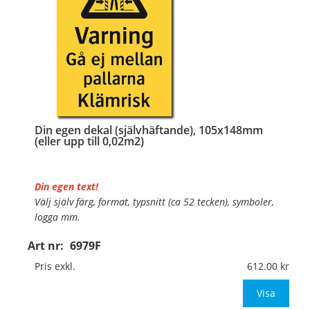
Din egen dekal (självhäftande), 105x148mm
(eller upp till 0,02m2)
Din egen text!
Välj själv färg, format, typsnitt (ca 52 tecken), symboler,
logga mm.
Art nr:
6979F
Material:
Självhäftande folie
Mått:
105x148mm (eller annat mått upp till 0,02m²)
Pris exkl.
612.00
Be om offert vid antal över 10st!
Visa