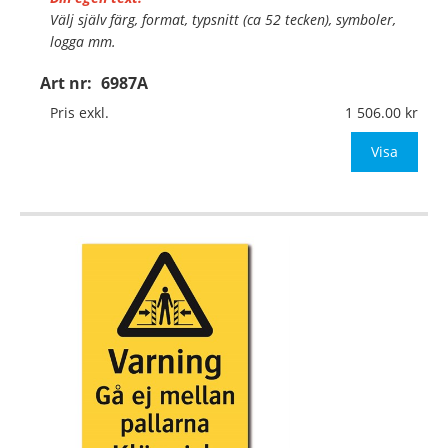
Välj själv färg, format, typsnitt (ca 52 tecken), symboler,
logga mm.
Art nr:
6987A
Material:
Plan aluminium, 0,7mm (väggmontage)
Mått:
420x594mm (eller annat mått upp till 0,25m²)
Pris exkl.
1 506.00
Be om offert vid antal
Visa
…