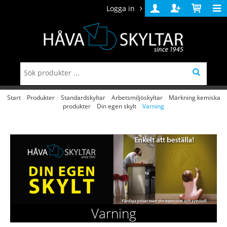
Logga in
Logga
Skapa
Varukorg
in
konto
Start
/
Produkter
/
Standardskyltar
/
Arbetsmiljöskyltar
/
Märkning kemiska
produkter
/
Din egen skylt
/
Varning
Varning