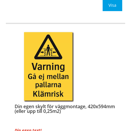
Be om offert vid an
Visa
…
Din egen skylt för väggmontage, 420x594mm
(eller upp till 0,25m2)
Din egen text!