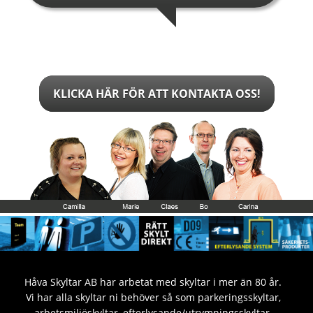
KLICKA HÄR FÖR ATT KONTAKTA OSS!
Håva Skyltar AB har arbetat med skyltar i mer än 80 år.
Vi har alla skyltar ni behöver så som parkeringsskyltar,
arbetsmiljöskyltar, efterlysande/utrymningsskyltar,