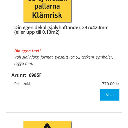
Din egen dekal (självhäftande), 297x420mm
(eller upp till 0,13m2)
Din egen text!
Välj själv färg, format, typsnitt (ca 52 tecken), symboler,
logga mm.
Art nr:
6985F
Material:
Självhäftande folie
Mått:
297x420mm (eller annat mått upp till 0,13m²)
Pris exkl.
770.00
Be om offert vid antal över 10st!
Visa
OBS!