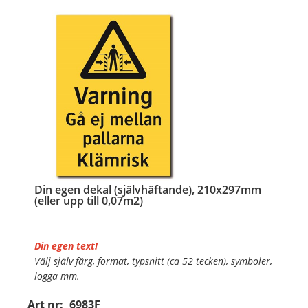
…
Din egen dekal (självhäftande), 210x297mm
(eller upp till 0,07m2)
Din egen text!
Välj själv färg, format, typsnitt (ca 52 tecken), symboler,
logga mm.
Art nr:
6983F
Material:
Självhäftande folie