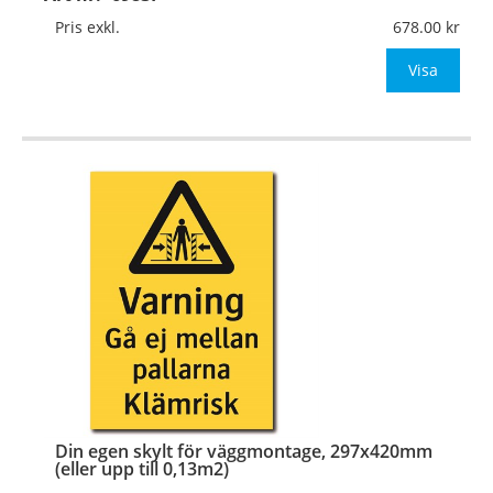
Mått:
210x297mm (eller annat mått upp till 0,07m²)
Pris exkl.
678.00
Be om offert vid antal över 10st!
Visa
OBS!
…
Din egen skylt för väggmontage, 297x420mm
(eller upp till 0,13m2)