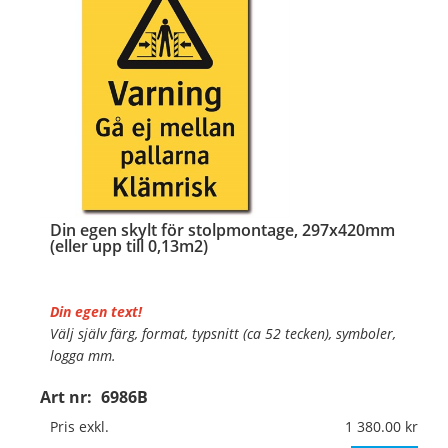
…
Din egen skylt för stolpmontage, 297x420mm
(eller upp till 0,13m2)
Din egen text!
Välj själv färg, format, typsnitt (ca 52 tecken), symboler,
logga mm.
Art nr:
6986B
Material:
Kantvikt aluminium, 2mm (stolpmontage)
Mått:
297x420mm (eller annat mått upp till 0,13m²)
Pris exkl.
1 380.00