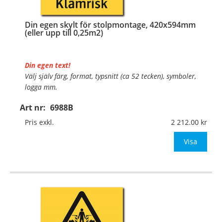
Din egen skylt för stolpmontage, 420x594mm
(eller upp till 0,25m2)
Din egen text!
Välj själv färg, format, typsnitt (ca 52 tecken), symboler,
logga mm.
Art nr:
6988B
Material:
Kantvikt aluminium, 2mm (stolpmontage)
Mått:
420x594mm (eller annat mått upp till 0,25m²)
Pris exkl.
2 212.00
Be om offert vid an
Visa
…