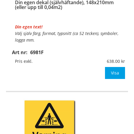
Din egen dekal (självhäftande), 148x210mm
(eller upp till 0,04m2)
Din egen text!
Välj själv färg, format, typsnitt (ca 52 tecken), symboler,
logga mm.
Art nr:
6981F
Material:
Självhäftande folie
Mått:
148x210mm (eller annat mått upp till 0,04m²)
Pris exkl.
638.00
Be om offert vid antal över 10st!
Visa
OBS!
…