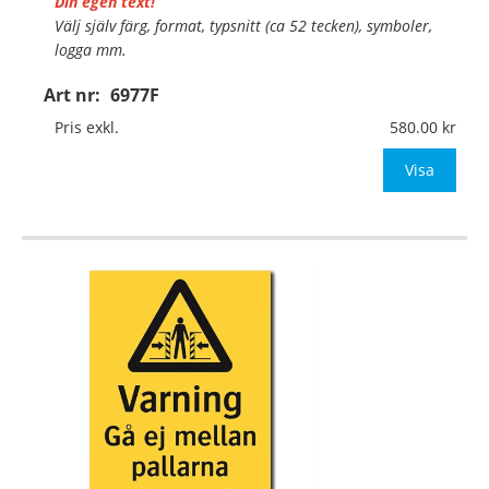
Din egen text!
Välj själv färg, format, typsnitt (ca 52 tecken), symboler,
logga mm.
Art nr:
6977F
Material:
Självhäftande folie
Mått:
74x105mm (eller annat mått upp till 0,01m²)
Pris exkl.
580.00
Be om offert vid antal över 10st!
Visa
OBS! S
…