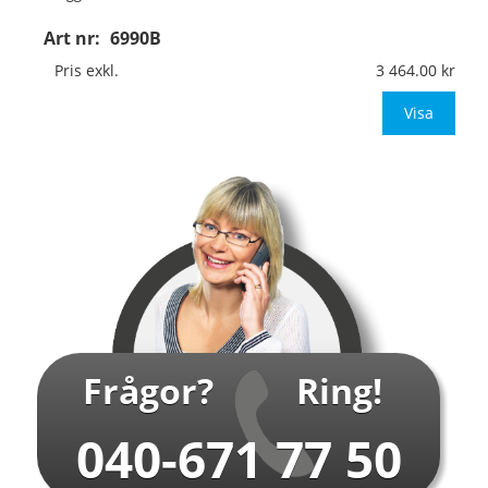
Art nr:
6990B
Material:
Kantvikt aluminium, 2mm (stolpmontage)
Mått:
594x841mm (eller annat mått upp till 0,50m²)
Pris exkl.
3 464.00
Be om offert vid an
Visa
…
Frågor?
Ring!
040-671 77 50