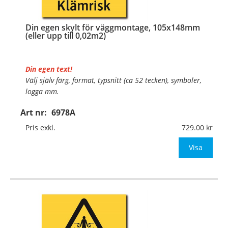
Din egen skylt för väggmontage, 105x148mm
(eller upp till 0,02m2)
Din egen text!
Välj själv färg, format, typsnitt (ca 52 tecken), symboler,
logga mm.
Art nr:
6978A
Material:
Plan aluminium, 0,7mm (väggmontage)
Mått:
105x148mm (eller annat mått upp till 0,02m²)
Pris exkl.
729.00
Be om offert vid antal
Visa
…