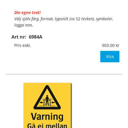
Din egen text!
Välj själv färg, format, typsnitt (ca 52 tecken), symboler,
logga mm.
Art nr:
6984A
Material:
Plan aluminium, 0,7mm (väggmontage)
Mått:
297x420mm (eller annat mått upp till 0,13m²)
Pris exkl.
903.00
Be om offert vid antal
Visa
…