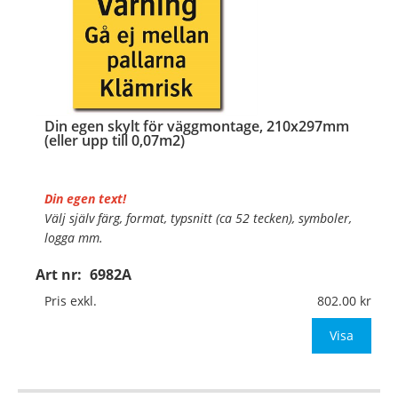
Din egen skylt för väggmontage, 210x297mm
(eller upp till 0,07m2)
Din egen text!
Välj själv färg, format, typsnitt (ca 52 tecken), symboler,
logga mm.
Art nr:
6982A
Material:
Plan aluminium, 0,7mm (väggmontage)
Mått:
210x297mm (eller annat mått upp till 0,07m²)
Pris exkl.
802.00
Be om offert vid antal
Visa