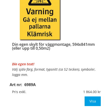
Din egen skylt för väggmontage, 594x841mm
(eller upp till 0,50m2)
Din egen text!
Välj själv färg, format, typsnitt (ca 52 tecken), symboler,
logga mm.
Art nr:
6989A
Material:
Plan aluminium, 0,7mm (väggmontage)
Mått:
594x841mm (eller annat mått upp till 0,50m²)
Pris exkl.
1 864.00
Be om offert vid antal
Visa