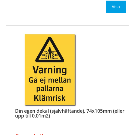
Be om offert vid antal
Visa
…
Din egen dekal (självhäftande), 74x105mm (eller
upp till 0,01m2)