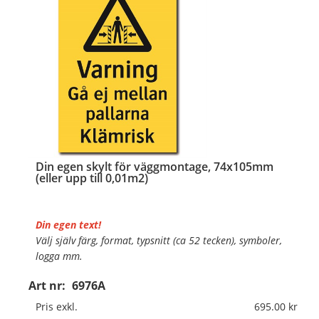
Din egen skylt för väggmontage, 74x105mm
(eller upp till 0,01m2)
Din egen text!
Välj själv färg, format, typsnitt (ca 52 tecken), symboler,
logga mm.
Art nr:
6976A
Material:
Plan aluminium, 0,7mm (väggmontage)
Mått:
74x105mm (eller annat mått upp till 0,01m²)
Pris exkl.
695.00