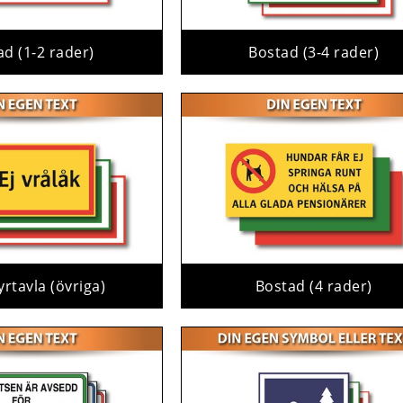
ad (1-2 rader)
Bostad (3-4 rader)
yrtavla (övriga)
Bostad (4 rader)