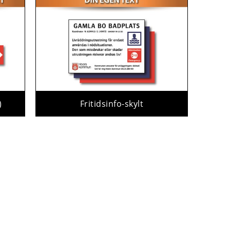
)
Fritidsinfo-skylt