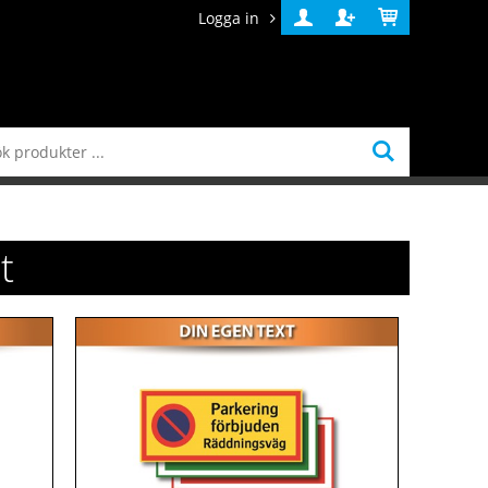
Logga in
Logga
Skapa
Varukorg
in
konto
t