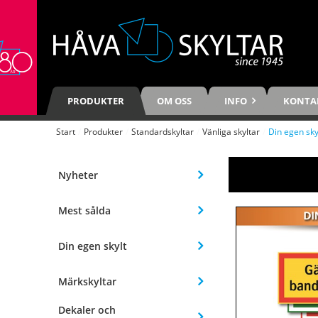
PRODUKTER
OM OSS
INFO
KONTA
Start
/
Produkter
/
Standardskyltar
/
Vänliga skyltar
/
Din egen sky
Nyheter
Mest sålda
Din egen skylt
Märkskyltar
Dekaler och