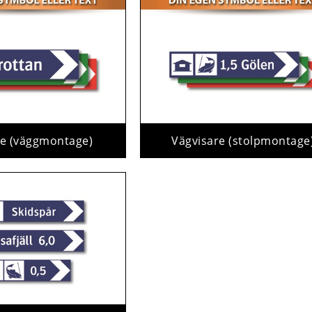
re (väggmontage)
Vägvisare (stolpmontage