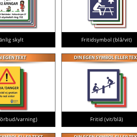
änlig skylt
Fritidsymbol (blå/vit)
(förbud/varning)
Fritid (vit/blå)