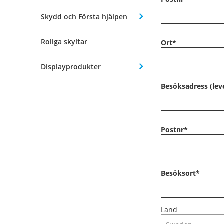
Skydd och Första hjälpen
Roliga skyltar
Ort
*
Displayprodukter
Besöksadress (lev
Postnr
*
Besöksort
*
Land