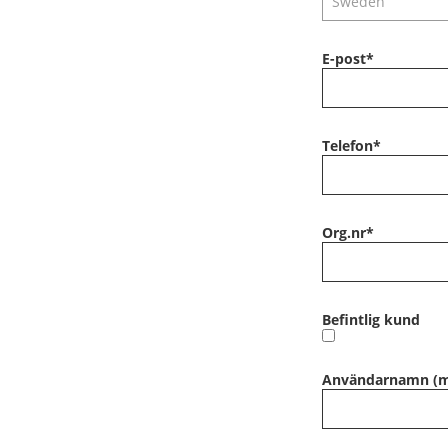
E-post
*
Telefon
*
Org.nr
*
Befintlig kund
Användarnamn (mi