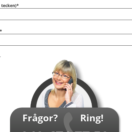
 tecken)
*
*
r
Frågor?
Ring!