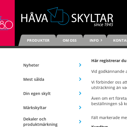
PRODUKTER
OM OSS
INFO
KONTA
Här registrerar du
Nyheter
Vid godkännande av
Mest sålda
Vi förbinder oss a
utsträckning än va
Din egen skylt
Även om ert företa
beställningen så k
Märkskyltar
Fält markerade med
Dekaler och
produktmärkning
Kundtyp