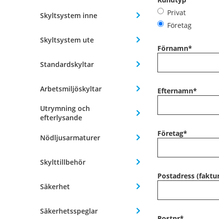
Privat
Skyltsystem inne
Företag
Skyltsystem ute
Förnamn
*
Standardskyltar
Arbetsmiljöskyltar
Efternamn
*
Utrymning och
efterlysande
Företag
*
Nödljusarmaturer
Skylttillbehör
Postadress (faktu
Säkerhet
Säkerhetsspeglar
Postnr
*