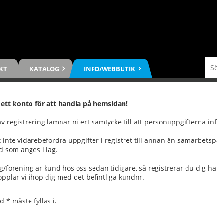
KT
KATALOG
INFO/WEBBUTIK
 ett konto för att handla på hemsidan!
 registrering lämnar ni ert samtycke till att personuppgifterna infö
tt inte vidarebefordra uppgifter i registret till annan än samarbet
d som anges i lag.
g/förening är kund hos oss sedan tidigare, så registrerar du dig här
opplar vi ihop dig med det befintliga kundnr.
 * måste fyllas i.