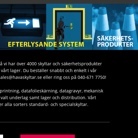
då vi har över 4000 skyltar och säkerhetsprodukter
årt lager. Du beställer snabbt och enkelt i vår
sales@havaskyltar.se eller ring oss på 040-671 7750!
printning, datafolieskärning, datagravyr, mekanisk
valt underlag samt lager och distribution. Vårt
er alla sorters standard- och specialskyltar.