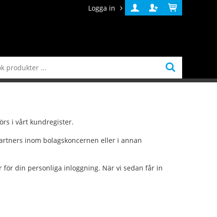
Logga in
Logga
Skapa
Varukorg
in
konto
rs i vårt kundregister.
spartners inom bolagskoncernen eller i annan
 för din personliga inloggning. När vi sedan får in