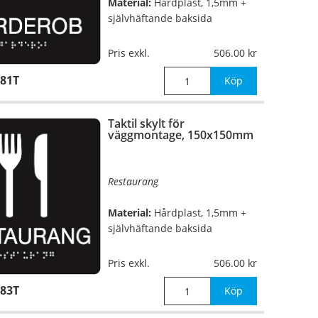
Material:
Hårdplast, 1,5mm +
självhäftande baksida
Mått:
150x150mm
Pris exkl.
506.00
81T
Köp
Taktil skylt för
väggmontage, 150x150mm
Restaurang
Material:
Hårdplast, 1,5mm +
självhäftande baksida
Mått:
150x150mm
Pris exkl.
506.00
83T
Köp