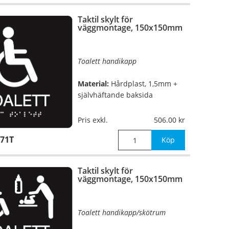
Taktil skylt för
väggmontage, 150x150mm
Toalett handikapp
Material:
Hårdplast, 1,5mm +
självhäftande baksida
Mått:
150x150mm
Pris exkl.
506.00
71T
Köp
Taktil skylt för
väggmontage, 150x150mm
Toalett handikapp/skötrum