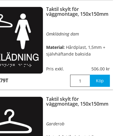
Taktil skylt för
väggmontage, 150x150mm
Omklädning dam
Material:
Hårdplast, 1,5mm +
självhäftande baksida
Mått:
150x150mm
Pris exkl.
506.00
79T
Köp
Taktil skylt för
väggmontage, 150x150mm
Garderob