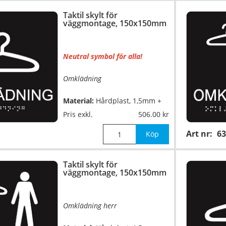
Taktil skylt för
väggmontage, 150x150mm
Neutral symbol för alla!
Omklädning
Material:
Hårdplast, 1,5mm +
självhäftande baksida
Pris exkl.
506.00
Art nr:
63
Mått:
150x150mm
Köp
Taktil skylt för
väggmontage, 150x150mm
Omklädning herr