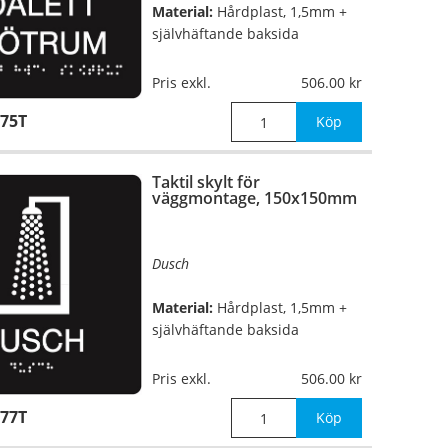
Material:
Hårdplast, 1,5mm +
självhäftande baksida
Mått:
150x150mm
Pris exkl.
506.00
75T
Köp
Taktil skylt för
väggmontage, 150x150mm
Dusch
Material:
Hårdplast, 1,5mm +
självhäftande baksida
Mått:
150x150mm
Pris exkl.
506.00
77T
Köp