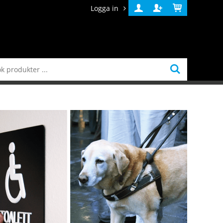
Logga in
Logga
Skapa
Varukorg
in
konto