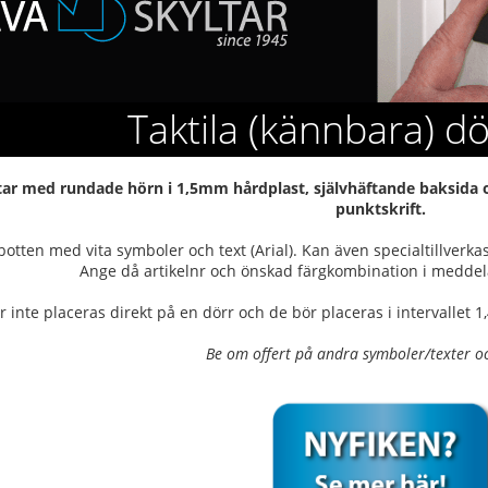
Taktila (kännbara) dö
ltar med rundade hörn i 1,5mm hårdplast, självhäftande baksida 
punktskrift.
botten med vita symboler och text (Arial). Kan även specialtillverk
Ange då artikelnr och önskad färgkombination i meddel
r inte placeras direkt på en dörr och de bör placeras i intervallet 1
Be om offert på andra symboler/texter o