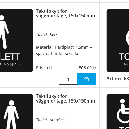
Taktil skylt för
väggmontage, 150x150mm
Toalett herr
Material:
Hårdplast, 1,5mm +
självhäftande baksida
Mått:
150x150mm
Pris exkl.
506.00
Art nr:
63
Köp
Taktil skylt för
väggmontage, 150x150mm
Toalett dam/herr