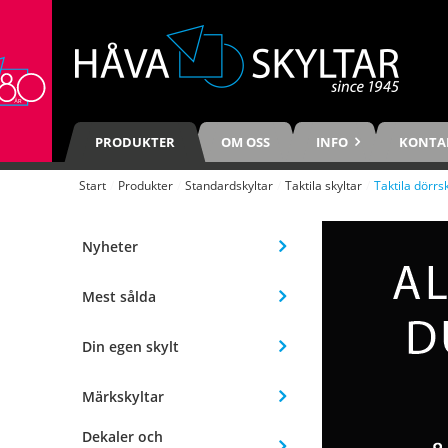
PRODUKTER
OM OSS
INFO
KONTA
Start
/
Produkter
/
Standardskyltar
/
Taktila skyltar
/
Taktila dörrs
Nyheter
Mest sålda
Din egen skylt
Märkskyltar
Dekaler och