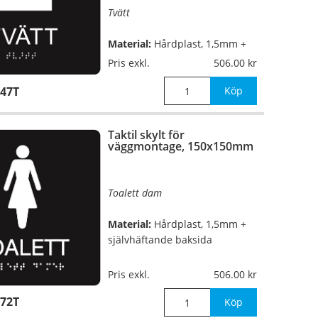
Tvätt
Material:
Hårdplast, 1,5mm +
självhäftande baksida
Pris exkl.
506.00
47T
Mått:
150x150mm
Köp
Taktil skylt för
väggmontage, 150x150mm
Toalett dam
Material:
Hårdplast, 1,5mm +
självhäftande baksida
Mått:
150x150mm
Pris exkl.
506.00
72T
Köp