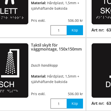
Material:
Hårdplast, 1,5mm +
självhäftande baksida
Mått:
150x150mm
Pris exkl.
506.00
Art nr:
63
Köp
Taktil skylt för
väggmontage, 150x150mm
Dusch handikapp
Material:
Hårdplast, 1,5mm +
självhäftande baksida
Mått:
150x150mm
Pris exkl.
506.00
Art nr:
63
Köp