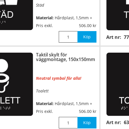
Städ
Material:
Hårdplast, 1,5mm +
självhäftande baksida
Pris exkl.
506.00
Mått:
150x150mm
Köp
Art nr:
77
Taktil skylt för
väggmontage, 150x150mm
Neutral symbol för alla!
Toalett
Material:
Hårdplast, 1,5mm +
självhäftande baksida
Pris exkl.
506.00
Art nr:
63
Mått:
150x150mm
Köp