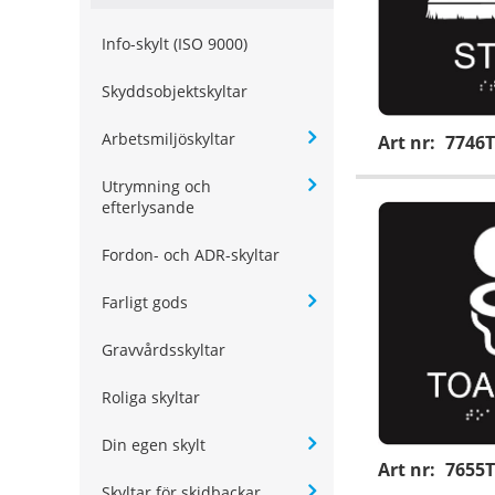
Info-skylt (ISO 9000)
Skyddsobjektskyltar
Arbetsmiljöskyltar
Art nr:
7746T
Utrymning och
efterlysande
Fordon- och ADR-skyltar
Farligt gods
Gravvårdsskyltar
Roliga skyltar
Din egen skylt
Art nr:
7655T
Skyltar för skidbackar