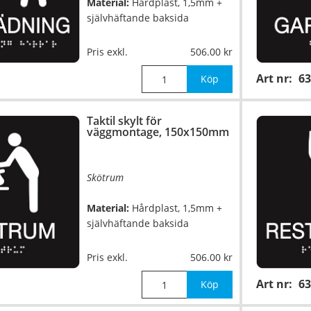
Material:
Hårdplast, 1,5mm +
självhäftande baksida
Mått:
150x150mm
Pris exkl.
506.00
Art nr:
63
Köp
Taktil skylt för
väggmontage, 150x150mm
Skötrum
Material:
Hårdplast, 1,5mm +
självhäftande baksida
Mått:
150x150mm
Pris exkl.
506.00
Art nr:
63
Köp