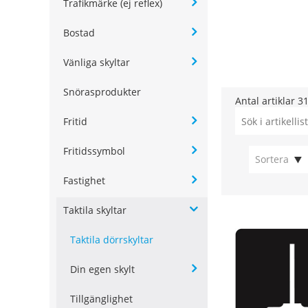
Trafikmärke (ej reflex)
Bostad
Vänliga skyltar
Snörasprodukter
Antal artiklar
3
Fritid
Fritidssymbol
Sortera
Fastighet
Taktila skyltar
Taktila dörrskyltar
Din egen skylt
Tillgänglighet