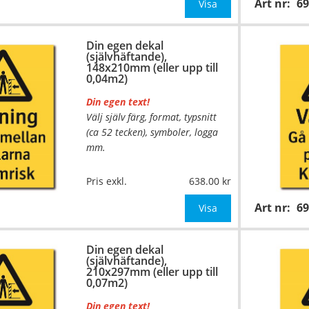
Art nr:
6
mått upp till 0,02m²)
Visa
Be om offert vid antal över 10st!
Din egen dekal
(självhäftande),
OBS!
148x210mm (eller upp till
0,04m2)
Din egen text!
Välj själv färg, format, typsnitt
(ca 52 tecken), symboler, logga
mm.
…
Material:
Självhäftande folie
Pris exkl.
638.00
Mått:
148x210mm (eller annat
Art nr:
6
mått upp till 0,04m²)
Visa
Be om offert vid antal över 10st!
Din egen dekal
(självhäftande),
OBS!
210x297mm (eller upp till
0,07m2)
Din egen text!