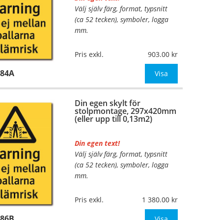
Välj själv färg, format, typsnitt
…
(ca 52 tecken), symboler, logga
mm.
Material:
Plan aluminium,
Pris exkl.
903.00
0,7mm (väggmontage)
984A
Mått:
297x420mm (eller annat
Visa
mått upp till 0,13m²)
Din egen skylt för
Be om offert vid antal
stolpmontage, 297x420mm
(eller upp till 0,13m2)
Din egen text!
Välj själv färg, format, typsnitt
…
(ca 52 tecken), symboler, logga
mm.
Material:
Kantvikt aluminium,
Pris exkl.
1 380.00
2mm (stolpmontage)
986B
Mått:
297x420mm (eller annat
Visa