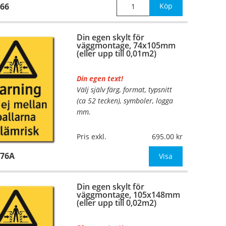
66
Köp
Din egen skylt för
väggmontage, 74x105mm
(eller upp till 0,01m2)
Din egen text!
Välj själv färg, format, typsnitt
(ca 52 tecken), symboler, logga
mm.
Material:
Plan aluminium,
Pris exkl.
695.00
0,7mm (väggmontage)
976A
Mått:
74x105mm (eller annat
Visa
mått upp till 0,01m²)
Din egen skylt för
Be om offert vid antal
väggmontage, 105x148mm
(eller upp till 0,02m2)