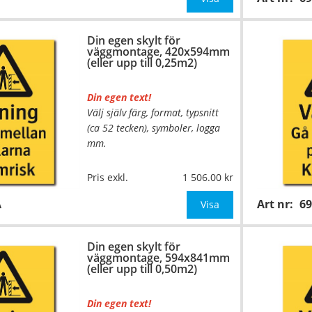
Be om offert vid antal över 10st!
Din egen skylt för
väggmontage, 420x594mm
OBS!
(eller upp till 0,25m2)
Din egen text!
Välj själv färg, format, typsnitt
(ca 52 tecken), symboler, logga
mm.
…
Material:
Plan aluminium,
Pris exkl.
1 506.00
0,7mm (väggmontage)
A
Art nr:
6
Mått:
420x594mm (eller annat
Visa
mått upp till 0,25m²)
Din egen skylt för
Be om offert vid antal
väggmontage, 594x841mm
(eller upp till 0,50m2)
Din egen text!