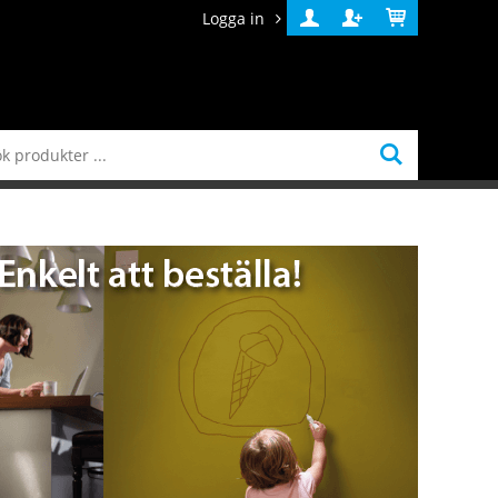
Logga in
Logga
Skapa
Varukorg
in
konto