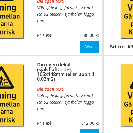
Din egen text!
Välj själv färg, format, typsnitt
(ca 52 tecken), symboler, logga
mm.
Material:
Självhäftande folie
Pris exkl.
580.00
Mått:
74x105mm (eller annat
Art nr:
6
mått upp till 0,01m²)
Visa
Be om offert vid antal över 10st!
Din egen dekal
(självhäftande),
OBS! S
105x148mm (eller upp till
0,02m2)
Din egen text!
Välj själv färg, format, typsnitt
(ca 52 tecken), symboler, logga
mm.
…
Material:
Självhäftande folie
Pris exkl.
612.00
Mått:
105x148mm (eller annat