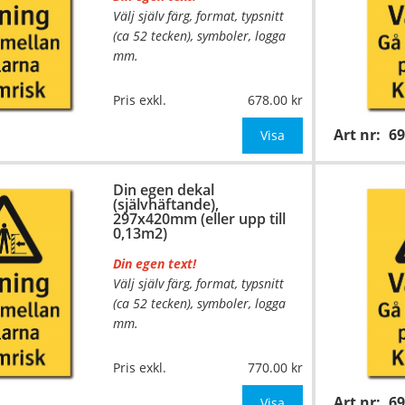
Välj själv färg, format, typsnitt
(ca 52 tecken), symboler, logga
mm.
…
Material:
Självhäftande folie
Pris exkl.
678.00
Mått:
210x297mm (eller annat
Art nr:
6
mått upp till 0,07m²)
Visa
Be om offert vid antal över 10st!
Din egen dekal
(självhäftande),
OBS!
297x420mm (eller upp till
0,13m2)
Din egen text!
Välj själv färg, format, typsnitt
(ca 52 tecken), symboler, logga
mm.
…
Material:
Självhäftande folie
Pris exkl.
770.00
Mått:
297x420mm (eller annat
Art nr:
6
mått upp till 0,13m²)
Visa