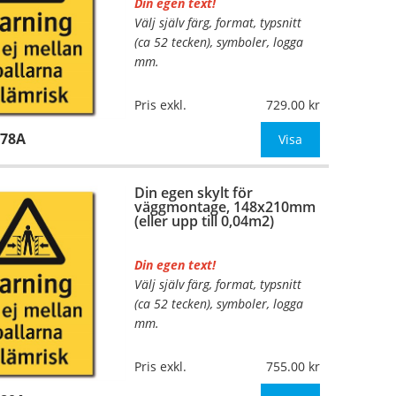
Din egen text!
Välj själv färg, format, typsnitt
…
(ca 52 tecken), symboler, logga
mm.
Material:
Plan aluminium,
Pris exkl.
729.00
0,7mm (väggmontage)
978A
Mått:
105x148mm (eller annat
Visa
mått upp till 0,02m²)
Din egen skylt för
Be om offert vid antal
väggmontage, 148x210mm
(eller upp till 0,04m2)
Din egen text!
Välj själv färg, format, typsnitt
…
(ca 52 tecken), symboler, logga
mm.
Material:
Plan aluminium,
Pris exkl.
755.00
0,7mm (väggmontage)