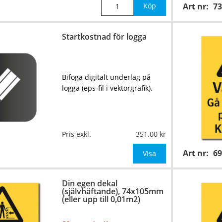
Köp
Art nr:
73
Startkostnad för logga
Bifoga digitalt underlag på
logga (eps-fil i vektorgrafik).
Pris exkl.
351.00
Art nr:
6
Visa
Din egen dekal
(självhäftande), 74x105mm
(eller upp till 0,01m2)