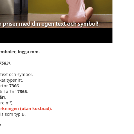
 symboler, logga mm.
7583
).
 text och symbol.
at typsnitt.
 artnr
7366
.
ill artnr
7365
.
är
).
re m²).
verkningen (utan kostnad).
is som typ B.
!