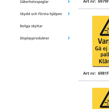
Art nr:
6979F
Säkerhetsspeglar
Skydd och Första hjälpen
Roliga skyltar
Displayprodukter
Art nr:
6981F