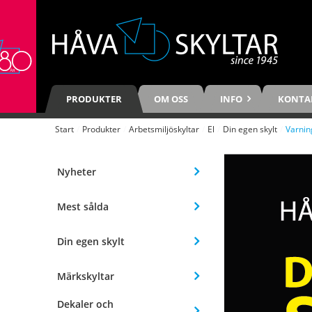
PRODUKTER
OM OSS
INFO
KONTA
Start
/
Produkter
/
Arbetsmiljöskyltar
/
El
/
Din egen skylt
/
Varnin
Nyheter
Mest sålda
Din egen skylt
Märkskyltar
Dekaler och