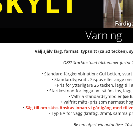
Varning
Välj själv färg, format, typsnitt (ca 52 tecken),
OBS! Startkostnad tillkommer (artnr
• Standard färgkombination: Gul botten, svart
• Standardtypsnitt: Sispos eller ange önsk
• Pris för ytterligare 26 tecken, lägg till
• Startkostnad för logga om så önskas, lägg t
• Valfria standardsymboler (
se h
• Valfritt mått (pris som närmast hög
•
Säg till om skiss önskas innan vi går igång med till
• Typ BA för vägg (kraftig, 2mm), samma pr
Be om offert vid antal över 10st