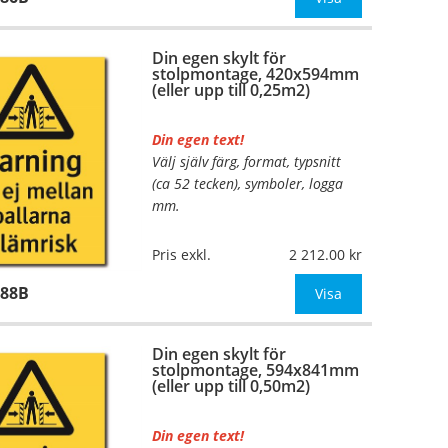
mått upp till 0,13m²)
Din egen skylt för
Be om offert vid an
stolpmontage, 420x594mm
(eller upp till 0,25m2)
Din egen text!
Välj själv färg, format, typsnitt
…
(ca 52 tecken), symboler, logga
mm.
Material:
Kantvikt aluminium,
Pris exkl.
2 212.00
2mm (stolpmontage)
988B
Mått:
420x594mm (eller annat
Visa
mått upp till 0,25m²)
Din egen skylt för
Be om offert vid an
stolpmontage, 594x841mm
(eller upp till 0,50m2)
Din egen text!