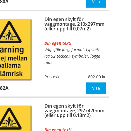
980A
Mått:
148x210mm (eller annat
Visa
mått upp till 0,04m²)
Din egen skylt för
Be om offert vid antal
väggmontage, 210x297mm
(eller upp till 0,07m2)
Din egen text!
Välj själv färg, format, typsnitt
…
(ca 52 tecken), symboler, logga
mm.
Material:
Plan aluminium,
Pris exkl.
802.00
0,7mm (väggmontage)
982A
Mått:
210x297mm (eller annat
Visa
mått upp till 0,07m²)
Din egen skylt för
Be om offert vid antal
väggmontage, 297x420mm
(eller upp till 0,13m2)
Din egen text!