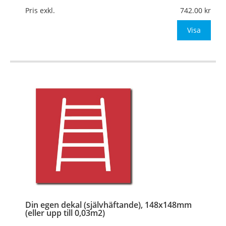
Mått:
148x148mm (eller annat mått upp till 0,03m²)
Pris exkl.
742.00
Be om offert vid antal
Visa
…
Din egen dekal (självhäftande), 148x148mm
(eller upp till 0,03m2)