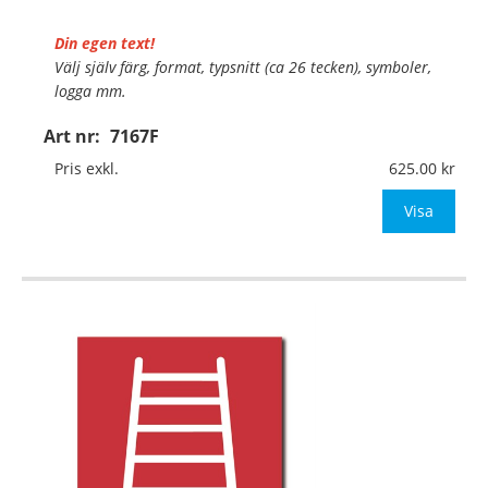
Din egen text!
Välj själv färg, format, typsnitt (ca 26 tecken), symboler,
logga mm.
Art nr:
7167F
Material:
Självhäftande folie
Mått:
148x148mm (eller annat mått upp till 0,03m²)
Pris exkl.
625.00
Be om offert vid antal över 10st!
Visa
OBS!
…