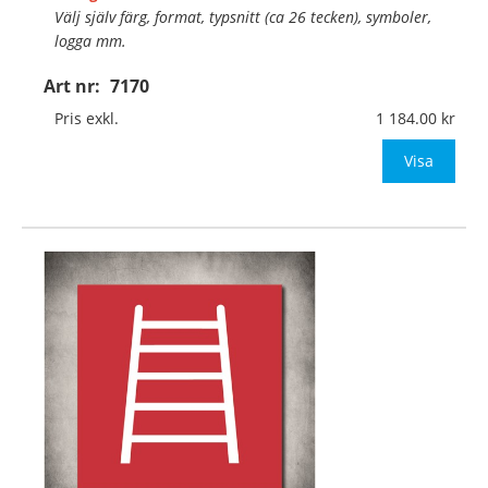
Välj själv färg, format, typsnitt (ca 26 tecken), symboler,
logga mm.
Art nr:
7170
Material:
Självhäftande, specialanpassat, halkfritt
material för golv
Pris exkl.
1 184.00
Mått:
400x400mm (eller annat mått upp till 0,16m
Visa
…