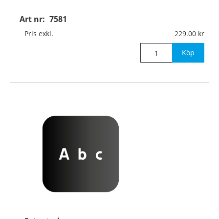
Art nr:
7581
Pris exkl.
229.00
Köp