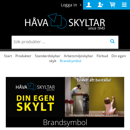
Logga in
Logga
Skapa
Varukorg
in
konto
Start
/
Produkter
/
Standardskyltar
/
Arbetsmiljöskyltar
/
Förbud
/
Din egen
skylt
/
Brandsymbol
Brandsymbol