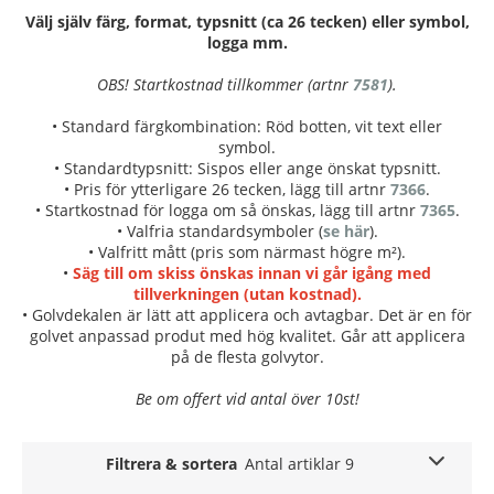
Välj själv färg, format, typsnitt (ca 26 tecken) eller symbol,
logga mm.
OBS! Startkostnad tillkommer (artnr
7581
).
• Standard färgkombination: Röd botten, vit text eller
symbol.
• Standardtypsnitt: Sispos eller ange önskat typsnitt.
• Pris för ytterligare 26 tecken, lägg till artnr
7366
.
• Startkostnad för logga om så önskas, lägg till artnr
7365
.
• Valfria standardsymboler (
se här
).
• Valfritt mått (pris som närmast högre m²).
•
Säg till om skiss önskas innan vi går igång med
tillverkningen (utan kostnad).
• Golvdekalen är lätt att applicera och avtagbar. Det är en för
golvet anpassad produt med hög kvalitet. Går att applicera
på de flesta golvytor.
Be om offert vid antal över 10st!
Filtrera & sortera
Antal artiklar 9