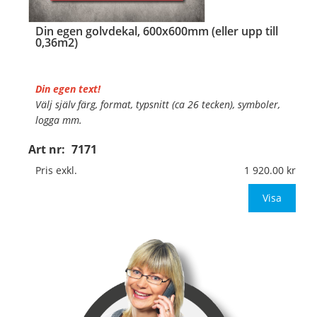
Din egen golvdekal, 600x600mm (eller upp till
0,36m2)
Din egen text!
Välj själv färg, format, typsnitt (ca 26 tecken), symboler,
logga mm.
Art nr:
7171
Material:
Självhäftande, specialanpassat, halkfritt
material för golv
Pris exkl.
1 920.00
Mått:
600x600mm (eller annat mått upp till 0,36m
Visa
…