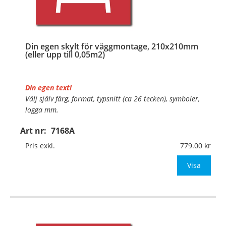
Din egen skylt för väggmontage, 210x210mm
(eller upp till 0,05m2)
Din egen text!
Välj själv färg, format, typsnitt (ca 26 tecken), symboler,
logga mm.
Art nr:
7168A
Material:
Plan aluminium, 0,7mm (väggmontage)
Mått:
210x210mm (eller annat mått upp till 0,05m²)
Pris exkl.
779.00
Be om offert vid antal
Visa
…