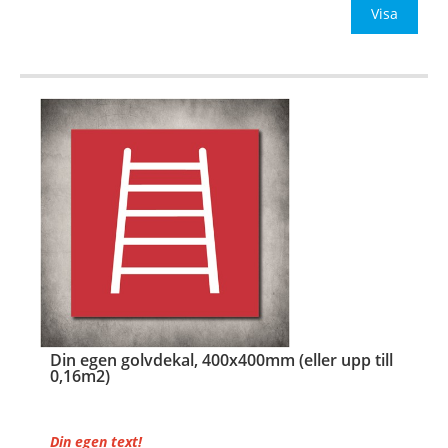
Be om offert vid antal över 10st!
Visa
OBS!
…
Din egen golvdekal, 400x400mm (eller upp till
0,16m2)
Din egen text!