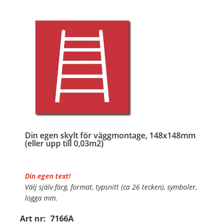
Din egen skylt för väggmontage, 148x148mm
(eller upp till 0,03m2)
Din egen text!
Välj själv färg, format, typsnitt (ca 26 tecken), symboler,
logga mm.
Art nr:
7166A
Material:
Plan aluminium, 0,7mm (väggmontage)