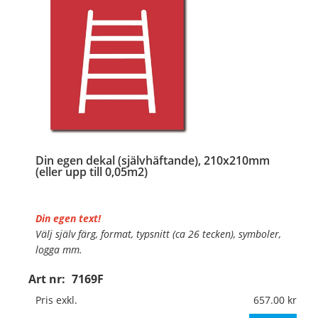
Din egen dekal (självhäftande), 210x210mm
(eller upp till 0,05m2)
Din egen text!
Välj själv färg, format, typsnitt (ca 26 tecken), symboler,
logga mm.
Art nr:
7169F
Material:
Självhäftande folie
Mått:
210x210mm (eller annat mått upp till 0,05m²)
Pris exkl.
657.00