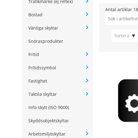
Trafikmärke (ej reflex)
Antal artiklar
1
Bostad
Vänliga skyltar
Sortera
Snörasprodukter
Fritid
Fritidssymbol
Fastighet
Taktila skyltar
Info-skylt (ISO 9000)
Skyddsobjektskyltar
Arbetsmiljöskyltar