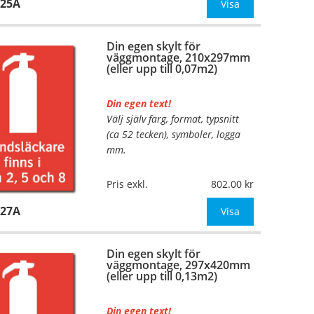
125A
Mått:
148x210mm (eller annat
Visa
mått upp till 0,04m²)
Din egen skylt för
Be om offert vid antal
väggmontage, 210x297mm
(eller upp till 0,07m2)
Din egen text!
Välj själv färg, format, typsnitt
…
(ca 52 tecken), symboler, logga
mm.
Material:
Plan aluminium,
Pris exkl.
802.00
0,7mm (väggmontage)
127A
Mått:
210x297mm (eller annat
Visa
mått upp till 0,07m²)
Din egen skylt för
Be om offert vid antal
väggmontage, 297x420mm
(eller upp till 0,13m2)
Din egen text!