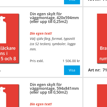
Be om offert vid antal över 10st!
Din egen skylt för
väggmontage, 420x594mm
OBS!
(eller upp till 0,25m2)
Din egen text!
Välj själv färg, format, typsnitt
(ca 52 tecken), symboler, logga
mm.
…
Material:
Plan aluminium,
Pris exkl.
1 506.00
0,7mm (väggmontage)
A
Art nr:
7
Mått:
420x594mm (eller annat
Visa
mått upp till 0,25m²)
Din egen skylt för
Be om offert vid antal
väggmontage, 594x841mm
(eller upp till 0,50m2)
Din egen text!