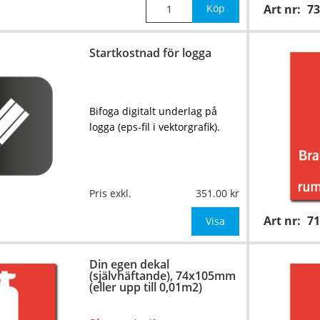
Köp
Art nr:
73
Startkostnad för logga
Bifoga digitalt underlag på
logga (eps-fil i vektorgrafik).
Pris exkl.
351.00
Art nr:
7
Visa
Din egen dekal
(självhäftande), 74x105mm
(eller upp till 0,01m2)