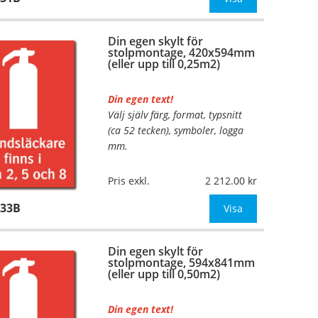
mått upp till 0,13m²)
Din egen skylt för
Be om offert vid an
stolpmontage, 420x594mm
(eller upp till 0,25m2)
Din egen text!
Välj själv färg, format, typsnitt
…
(ca 52 tecken), symboler, logga
mm.
Material:
Kantvikt aluminium,
Pris exkl.
2 212.00
2mm (stolpmontage)
133B
Mått:
420x594mm (eller annat
Visa
mått upp till 0,25m²)
Din egen skylt för
Be om offert vid an
stolpmontage, 594x841mm
(eller upp till 0,50m2)
Din egen text!