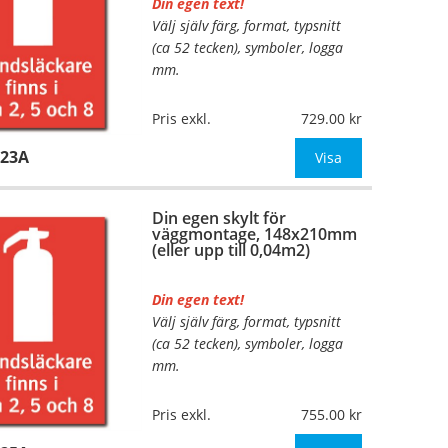
Din egen text!
Välj själv färg, format, typsnitt
…
(ca 52 tecken), symboler, logga
mm.
Material:
Plan aluminium,
Pris exkl.
729.00
0,7mm (väggmontage)
123A
Mått:
105x148mm (eller annat
Visa
mått upp till 0,02m²)
Din egen skylt för
Be om offert vid antal
väggmontage, 148x210mm
(eller upp till 0,04m2)
Din egen text!
Välj själv färg, format, typsnitt
…
(ca 52 tecken), symboler, logga
mm.
Material:
Plan aluminium,
Pris exkl.
755.00
0,7mm (väggmontage)