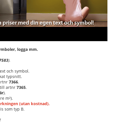
 symboler, logga mm.
7583
).
text och symbol.
at typsnitt.
 artnr
7366
.
ill artnr
7365
.
är
).
re m²).
verkningen (utan kostnad).
is som typ B.
!