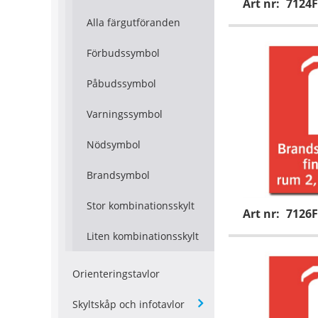
Art nr:
7124F
Alla färgutföranden
Förbudssymbol
Påbudssymbol
Varningssymbol
Nödsymbol
Brandsymbol
Stor kombinationsskylt
Art nr:
7126F
Liten kombinationsskylt
Orienteringstavlor
Skyltskåp och infotavlor