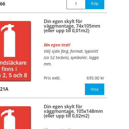
66
Köp
Din egen skylt för
väggmontage, 74x105mm
(eller upp till 0,01m2)
Din egen text!
Välj själv färg, format, typsnitt
(ca 52 tecken), symboler, logga
mm.
Material:
Plan aluminium,
Pris exkl.
695.00
0,7mm (väggmontage)
121A
Mått:
74x105mm (eller annat
Visa
mått upp till 0,01m²)
Din egen skylt för
Be om offert vid antal
väggmontage, 105x148mm
(eller upp till 0,02m2)