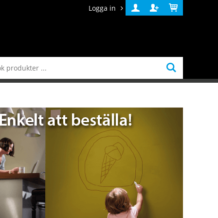
Logga in
Logga
Skapa
Varukorg
in
konto