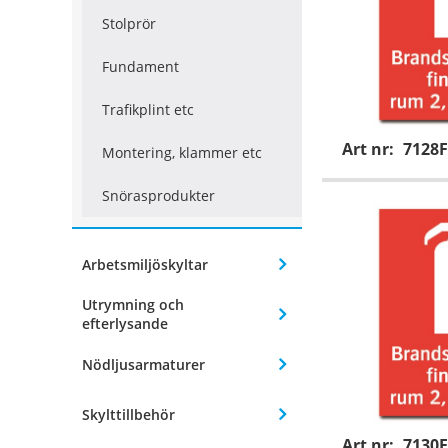
Stolprör
Fundament
Trafikplint etc
Art nr:
7128F
Montering, klammer etc
Snörasprodukter
Arbetsmiljöskyltar
Utrymning och
efterlysande
Nödljusarmaturer
Skylttillbehör
Art nr:
7130F