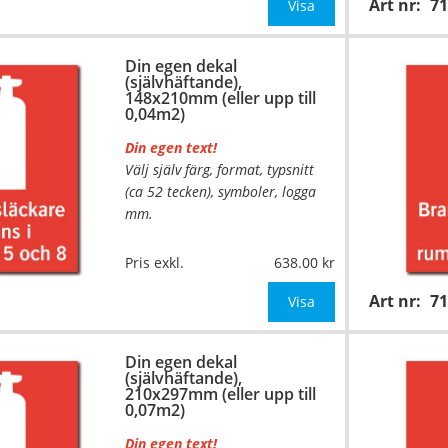
Art nr:
7
mått upp till 0,02m²)
Visa
Be om offert vid antal över 10st!
Din egen dekal
(självhäftande),
OBS!
148x210mm (eller upp till
0,04m2)
Din egen text!
Välj själv färg, format, typsnitt
(ca 52 tecken), symboler, logga
mm.
…
Material:
Självhäftande folie
Pris exkl.
638.00
Mått:
148x210mm (eller annat
Art nr:
7
mått upp till 0,04m²)
Visa
Be om offert vid antal över 10st!
Din egen dekal
(självhäftande),
OBS!
210x297mm (eller upp till
0,07m2)
Din egen text!