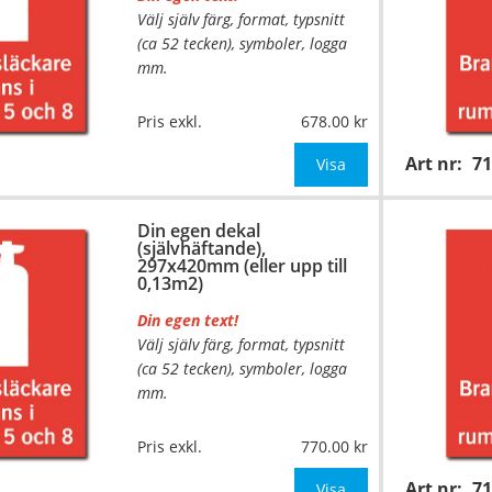
Välj själv färg, format, typsnitt
(ca 52 tecken), symboler, logga
mm.
…
Material:
Självhäftande folie
Pris exkl.
678.00
Mått:
210x297mm (eller annat
Art nr:
7
mått upp till 0,07m²)
Visa
Be om offert vid antal över 10st!
Din egen dekal
(självhäftande),
OBS!
297x420mm (eller upp till
0,13m2)
Din egen text!
Välj själv färg, format, typsnitt
(ca 52 tecken), symboler, logga
mm.
…
Material:
Självhäftande folie
Pris exkl.
770.00
Mått:
297x420mm (eller annat
Art nr:
7
mått upp till 0,13m²)
Visa