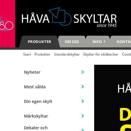
PRODUKTER
OM OSS
INFO
KONTA
Start
/
Produkter
/
Standardskyltar
/
Skyltar för skidbackar
/
Covid
Nyheter
Mest sålda
Din egen skylt
Märkskyltar
Dekaler och