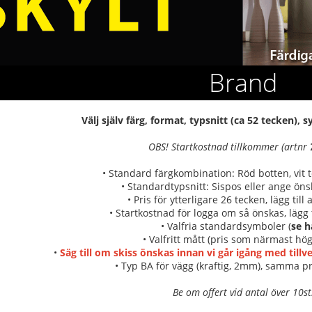
Brand
Välj själv färg, format, typsnitt (ca 52 tecken),
OBS! Startkostnad tillkommer (artnr
• Standard färgkombination: Röd botten, vit 
• Standardtypsnitt: Sispos eller ange önsk
• Pris för ytterligare 26 tecken, lägg till
• Startkostnad för logga om så önskas, lägg t
• Valfria standardsymboler (
se h
• Valfritt mått (pris som närmast hög
•
Säg till om skiss önskas innan vi går igång med till
• Typ BA för vägg (kraftig, 2mm), samma pr
Be om offert vid antal över 10st