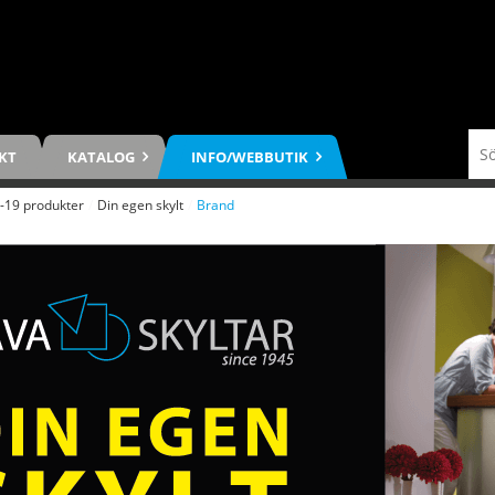
KT
KATALOG
INFO/WEBBUTIK
-19 produkter
/
Din egen skylt
/
Brand