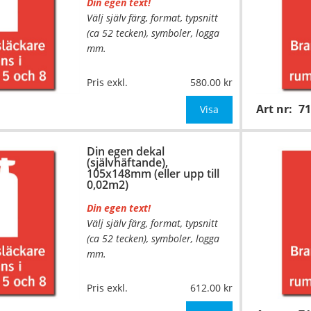
Din egen text!
Välj själv färg, format, typsnitt
(ca 52 tecken), symboler, logga
mm.
Material:
Självhäftande folie
Pris exkl.
580.00
Mått:
74x105mm (eller annat
Art nr:
7
mått upp till 0,01m²)
Visa
Be om offert vid antal över 10st!
Din egen dekal
(självhäftande),
OBS! S
105x148mm (eller upp till
0,02m2)
Din egen text!
Välj själv färg, format, typsnitt
(ca 52 tecken), symboler, logga
mm.
…
Material:
Självhäftande folie
Pris exkl.
612.00
Mått:
105x148mm (eller annat