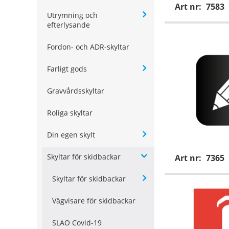
Art nr:
7583
Utrymning och
efterlysande
Fordon- och ADR-skyltar
Farligt gods
Gravvårdsskyltar
Roliga skyltar
Din egen skylt
Skyltar för skidbackar
Art nr:
7365
Skyltar för skidbackar
Vägvisare för skidbackar
SLAO Covid-19