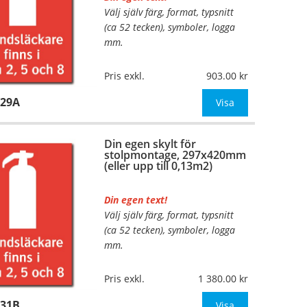
Välj själv färg, format, typsnitt
…
(ca 52 tecken), symboler, logga
mm.
Material:
Plan aluminium,
Pris exkl.
903.00
0,7mm (väggmontage)
129A
Mått:
297x420mm (eller annat
Visa
mått upp till 0,13m²)
Din egen skylt för
Be om offert vid antal
stolpmontage, 297x420mm
(eller upp till 0,13m2)
Din egen text!
Välj själv färg, format, typsnitt
…
(ca 52 tecken), symboler, logga
mm.
Material:
Kantvikt aluminium,
Pris exkl.
1 380.00
2mm (stolpmontage)
131B
Mått:
297x420mm (eller annat
Visa