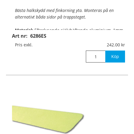
Bästa halkskydd med finkorning yta. Monteras på en
alternativt båda sidor på trappsteget.
Material:
Efterlysande självhäftande aluminium, 1mm
Art nr:
6286ES
Mått:
200x25mm x 50mm (bredd)
Pris exkl.
242.00
OBS! Första och sista trappsteg
Köp
…