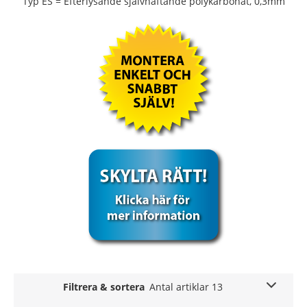
Typ ES = Efterlysande självhäftande polykarbonat, 0,3mm
Filtrera & sortera
Antal artiklar 13