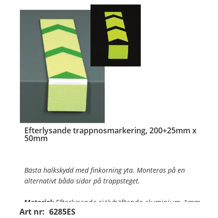
…
Efterlysande trappnosmarkering, 200+25mm x
50mm
Bästa halkskydd med finkorning yta. Monteras på en
alternativt båda sidor på trappsteget.
Material:
Efterlysande självhäftande aluminium, 1mm
Art nr:
6285ES