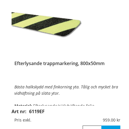
…
Efterlysande trappmarkering, 800x50mm
Bästa halkskydd med finkorning yta. Tålig och mycket bra
vidhäftning på släta ytor.
Material:
Efterlysande/självhäftande folie
Art nr:
6119EF
Mått:
800x50mm
Pris exkl.
959.00