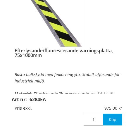
…
Efterlysande/fluorescerande varningsplatta,
75x1000mm
Bästa halkskydd med finkorning yta. Stabilt utförande för
industriell miljö.
Material:
Efterlysande/fluorescerande rostfritt stål,
Art nr:
6284EA
1,5mm
Pris exkl.
975.00
Mått:
75mmx1000mm
Köp
Lyskraft:
140/18 mcd (lyser intensivt även dagti