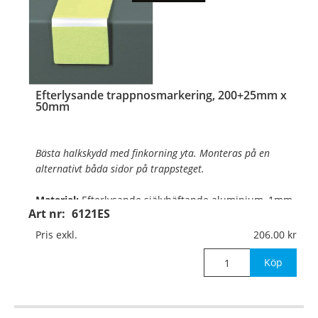
…
Efterlysande trappnosmarkering, 200+25mm x
50mm
Bästa halkskydd med finkorning yta. Monteras på en
alternativt båda sidor på trappsteget.
Material:
Efterlysande självhäftande aluminium, 1mm
Art nr:
6121ES
Mått:
200x25mm x 50mm (bredd)
Pris exkl.
206.00
OBS! Första och sista trappsteg
Köp