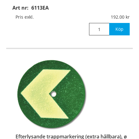
Art nr:
6113EA
Material:
Efterlysande aluminium, 1,5mm
…
Pris exkl.
192.00
Köp
Efterlysande trappmarkering (extra hållbara), ø