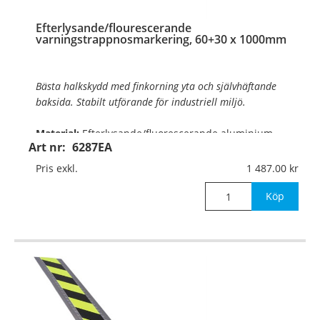
Efterlysande/flourescerande
varningstrappnosmarkering, 60+30 x 1000mm
Bästa halkskydd med finkorning yta och självhäftande
baksida. Stabilt utförande för industriell miljö.
Material:
Efterlysande/fluorescerande aluminium,
Art nr:
6287EA
2mm
Pris exkl.
1 487.00
Mått:
60+30 x 1000mm
Köp
Lyskraft:
140/18 mcd
Det ef