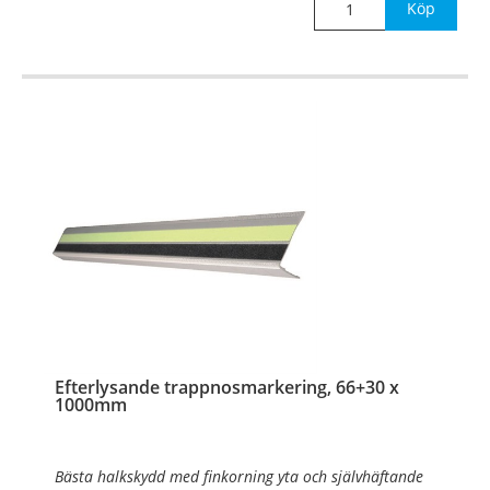
Köp
®
Det efterlysande (Permalight
) materialet lyser i
mörker efte
…
Efterlysande trappnosmarkering, 66+30 x
1000mm
Bästa halkskydd med finkorning yta och självhäftande