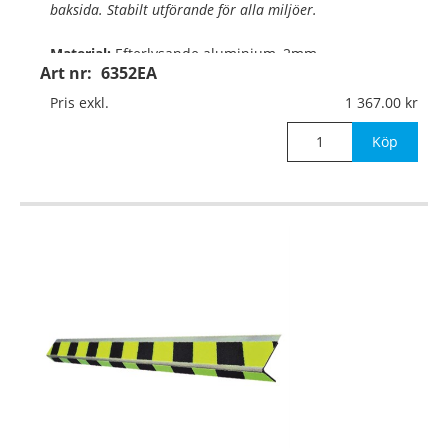
baksida. Stabilt utförande för alla miljöer.
Material:
Efterlysande aluminium, 2mm
Art nr:
6352EA
Mått:
66+30 x 1000mm
Pris exkl.
1 367.00
Köp
®
Det efterlysande (Permalight
) materialet lyse
…