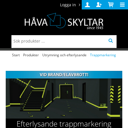
Logga in
Logga
Skapa
Varukorg
in
konto
Start
/
Produkter
/
Utrymning och efterlysande
/
Trappmarkering
Efterlysande trappmarkering