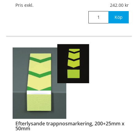
Mått:
200x25mm x 50mm (bredd)
Pris exkl.
242.00
OBS! Första och sista trappsteg
Köp
…
Efterlysande trappnosmarkering, 200+25mm x
50mm