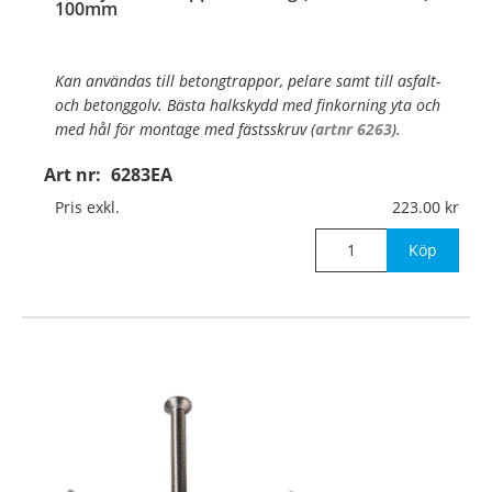
100mm
Kan användas till betongtrappor, pelare samt till asfalt-
och betonggolv. Bästa halkskydd med finkorning yta och
med hål för montage med fästsskruv (
artnr 6263
).
Art nr:
6283EA
Material:
Efterlysande aluminium, 1,5mm
…
Pris exkl.
223.00
Köp