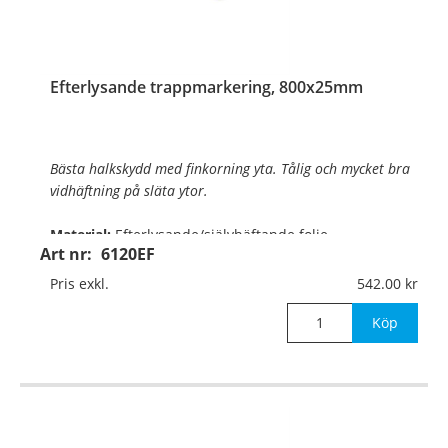
Efterlysande trappmarkering, 800x25mm
Bästa halkskydd med finkorning yta. Tålig och mycket bra
vidhäftning på släta ytor.
Material:
Efterlysande/självhäftande folie
Art nr:
6120EF
Mått:
800x25mm
Pris exkl.
542.00
Köp
®
Det efterlysande (Permalight
) materialet lyser i
mörker efte