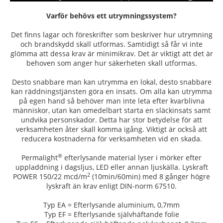
Varför behövs ett utrymningssystem?
Det finns lagar och föreskrifter som beskriver hur utrymning
och brandskydd skall utformas. Samtidigt så får vi inte
glömma att dessa krav är minimikrav. Det är viktigt att det är
behoven som anger hur säkerheten skall utformas.
Desto snabbare man kan utrymma en lokal, desto snabbare
kan räddningstjänsten göra en insats. Om alla kan utrymma
på egen hand så behöver man inte leta efter kvarblivna
människor, utan kan omedelbart starta en släckinsats samt
undvika personskador. Detta har stor betydelse för att
verksamheten åter skall komma igång. Viktigt är också att
reducera kostnaderna för verksamheten vid en skada.
®
Permalight
efterlysande material lyser i mörker efter
uppladdning i dagsljus, LED eller annan ljuskälla. Lyskraft
2
POWER 150/22 mcd/m
(10min/60min) med 8 gånger högre
lyskraft än krav enligt DIN-norm 67510.
Typ EA = Efterlysande aluminium, 0,7mm
Typ EF = Efterlysande självhäftande folie