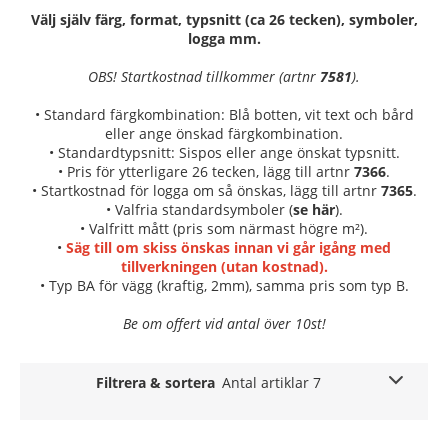
Välj själv färg, format, typsnitt (ca 26 tecken), symboler,
logga mm.
OBS! Startkostnad tillkommer (artnr
7581
).
• Standard färgkombination: Blå botten, vit text och bård
eller ange önskad färgkombination.
• Standardtypsnitt: Sispos eller ange önskat typsnitt.
• Pris för ytterligare 26 tecken, lägg till artnr
7366
.
• Startkostnad för logga om så önskas, lägg till artnr
7365
.
• Valfria standardsymboler (
se här
).
• Valfritt mått (pris som närmast högre m²).
•
Säg till om skiss önskas innan vi går igång med
tillverkningen (utan kostnad).
• Typ BA för vägg (kraftig, 2mm), samma pris som typ B.
Be om offert vid antal över 10st!
Filtrera & sortera
Antal artiklar 7