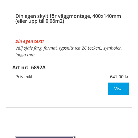
Din egen skylt för väggmontage, 400x140mm
(eller upp till 0,06m2)
Din egen text!
Välj själv färg, format, typsnitt (ca 26 tecken), symboler,
logga mm.
Art nr:
6892A
Material:
Plan aluminium, 0,7mm (väggmontage)
Mått:
400x140mm (eller annat mått upp till 0,06m²)
Pris exkl.
641.00
Be om offert vid antal
Visa
…