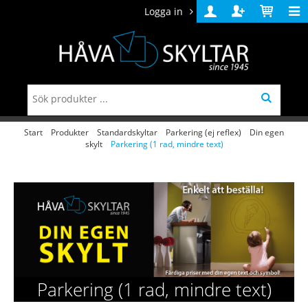
Logga in
Logga
Skapa
Varukorg
in
konto
Start
/
Produkter
/
Standardskyltar
/
Parkering (ej reflex)
/
Din egen
skylt
/
Parkering (1 rad, mindre text)
Parkering (1 rad, mindre text)