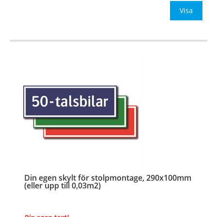
Be om offert vid antal
Visa
…
Din egen skylt för stolpmontage, 290x100mm
(eller upp till 0,03m2)