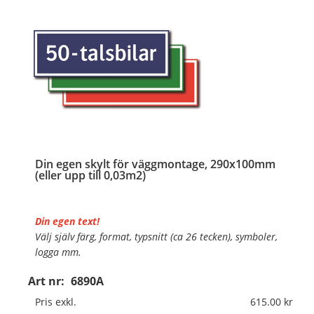
Din egen skylt för väggmontage, 290x100mm
(eller upp till 0,03m2)
Din egen text!
Välj själv färg, format, typsnitt (ca 26 tecken), symboler,
logga mm.
Art nr:
6890A
Material:
Plan aluminium, 0,7mm (väggmontage)
Mått:
290x100mm (eller annat mått upp till 0,03m²)
Pris exkl.
615.00