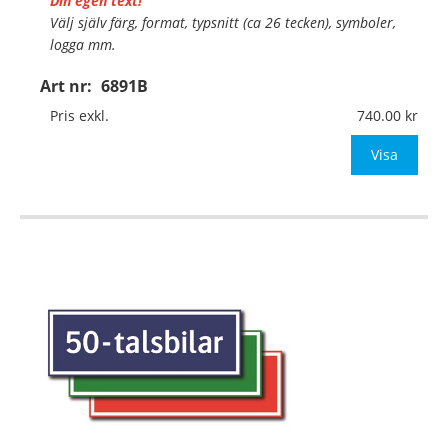
Din egen text!
Välj själv färg, format, typsnitt (ca 26 tecken), symboler,
logga mm.
Art nr:
6891B
Material:
Kantvikt aluminium, 2mm (stolpmontage)
Mått:
290x100mm (eller annat mått upp till 0,03m²)
Pris exkl.
740.00
Be om offert vid an
Visa
…