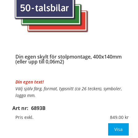
Din egen skylt för stolpmontage, 400x140mm
(eller upp till 0,06m2)
Din egen text!
Välj själv färg, format, typsnitt (ca 26 tecken), symboler,
logga mm.
Art nr:
6893B
Material:
Kantvikt aluminium, 2mm (stolpmontage)
Mått:
400x140mm (eller annat mått upp till 0,06m²)
Pris exkl.
849.00
Be om offert vid an
Visa