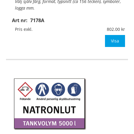
Välj själv färg, format, typsnitt (ca 156 tecken), symboler,
logga mm.
Art nr:
7178A
Material:
Plan aluminium, 0,7mm (väggmontage)
Mått:
297x210mm (eller annat mått upp till 0,07m²)
Pris exkl.
802.00
Be om offert vid anta
Visa
…