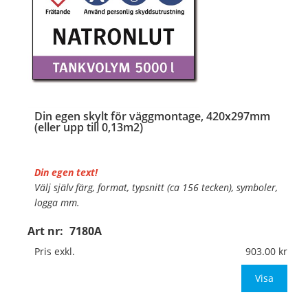
Din egen skylt för väggmontage, 420x297mm
(eller upp till 0,13m2)
Din egen text!
Välj själv färg, format, typsnitt (ca 156 tecken), symboler,
logga mm.
Art nr:
7180A
Material:
Plan aluminium, 0,7mm (väggmontage)
Mått:
420x297mm (eller annat mått upp till 0,13m²)
Pris exkl.
903.00
Be om offert vid anta
Visa