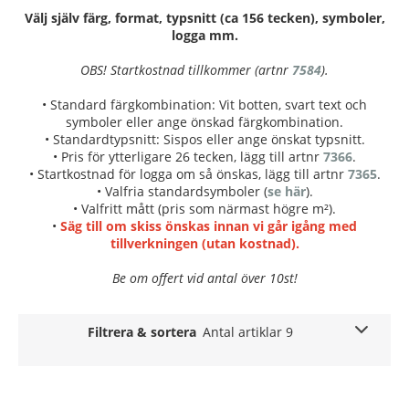
Välj själv färg, format, typsnitt (ca 156 tecken), symboler,
logga mm.
OBS! Startkostnad tillkommer (artnr
7584
).
• Standard färgkombination: Vit botten, svart text och
symboler eller ange önskad färgkombination.
• Standardtypsnitt: Sispos eller ange önskat typsnitt.
• Pris för ytterligare 26 tecken, lägg till artnr
7366
.
• Startkostnad för logga om så önskas, lägg till artnr
7365
.
• Valfria standardsymboler (
se här
).
• Valfritt mått (pris som närmast högre m²).
•
Säg till om skiss önskas innan vi går igång med
tillverkningen (utan kostnad).
Be om offert vid antal över 10st!
Filtrera & sortera
Antal artiklar 9