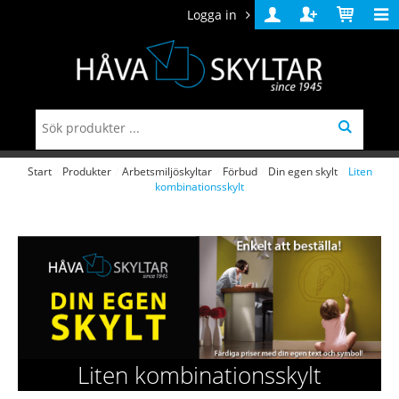
Logga in
Logga
Skapa
Varukorg
in
konto
Start
/
Produkter
/
Arbetsmiljöskyltar
/
Förbud
/
Din egen skylt
/
Liten
kombinationsskylt
Liten kombinationsskylt