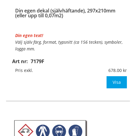
Din egen dekal (självhäftande), 297x210mm
(eller upp till 0,07m2)
Din egen text!
Välj själv färg, format, typsnitt (ca 156 tecken), symboler,
logga mm.
Art nr:
7179F
Material:
Självhäftande folie
Mått:
297x210mm (eller annat mått upp till 0,07m²)
Pris exkl.
678.00
Be om offert vid antal över 10st!
Visa
OBS!
…