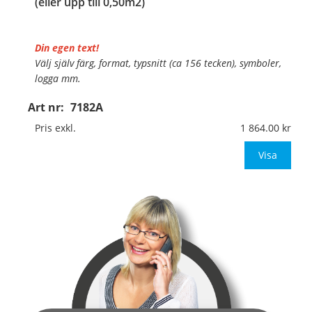
(eller upp till 0,50m2)
Din egen text!
Välj själv färg, format, typsnitt (ca 156 tecken), symboler,
logga mm.
Art nr:
7182A
Material:
Plan aluminium, 0,7mm (väggmontage)
Mått:
841x594mm (eller annat mått upp till 0,50m²)
Pris exkl.
1 864.00
Be om offert vid anta
Visa
…