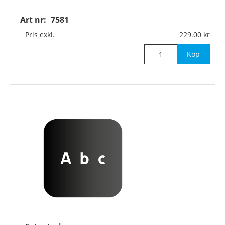
Art nr:
7581
Pris exkl.
229.00
Köp