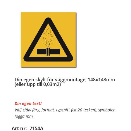
Din egen skylt för väggmontage, 148x148mm
(eller upp till 0,03m2)
Din egen text!
Välj själv färg, format, typsnitt (ca 26 tecken), symboler,
logga mm.
Art nr:
7154A
Material:
Plan aluminium, 0,7mm (väggmontage)