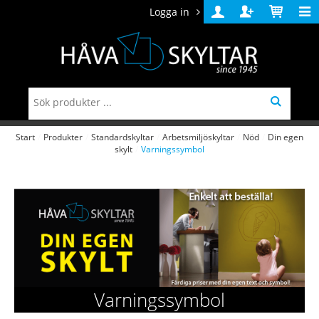
Logga in
Logga
Skapa
Varukorg
in
konto
Start
/
Produkter
/
Standardskyltar
/
Arbetsmiljöskyltar
/
Nöd
/
Din egen
skylt
/
Varningssymbol
Varningssymbol