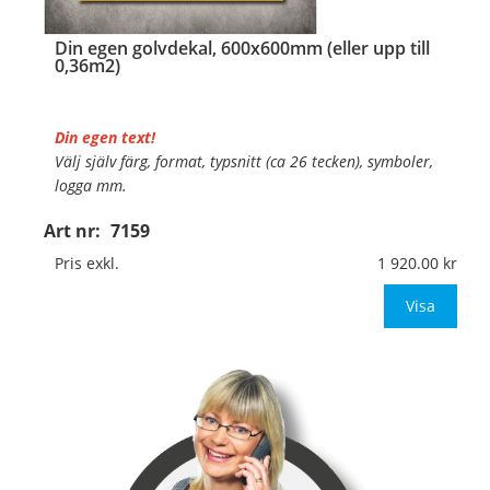
Din egen golvdekal, 600x600mm (eller upp till
0,36m2)
Din egen text!
Välj själv färg, format, typsnitt (ca 26 tecken), symboler,
logga mm.
Art nr:
7159
Material:
Självhäftande, specialanpassat, halkfritt
material för golv
Pris exkl.
1 920.00
Mått:
600x600mm (eller annat mått upp till 0,36m
Visa
…