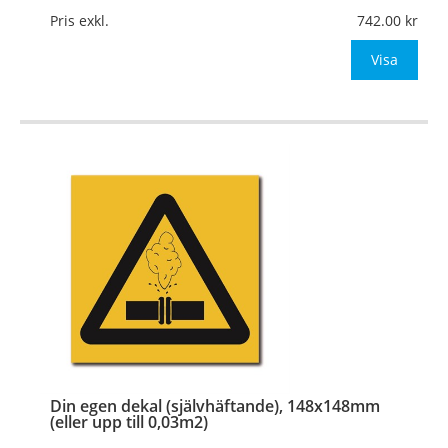
Mått:
148x148mm (eller annat mått upp till 0,03m²)
Pris exkl.
742.00
Be om offert vid antal
Visa
…
Din egen dekal (självhäftande), 148x148mm
(eller upp till 0,03m2)