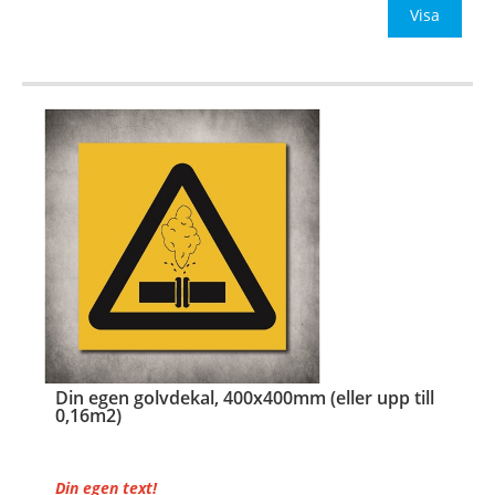
Be om offert vid antal över 10st!
Visa
OBS!
…
Din egen golvdekal, 400x400mm (eller upp till
0,16m2)
Din egen text!