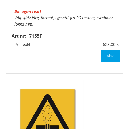
Din egen text!
Välj själv färg, format, typsnitt (ca 26 tecken), symboler,
logga mm.
Art nr:
7155F
Material:
Självhäftande folie
Mått:
148x148mm (eller annat mått upp till 0,03m²)
Pris exkl.
625.00
Be om offert vid antal över 10st!
Visa
OBS!
…