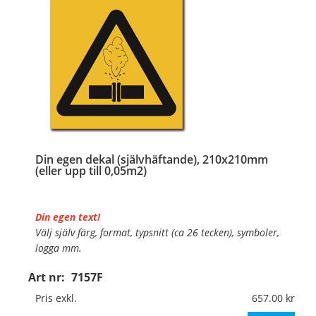
Din egen dekal (självhäftande), 210x210mm
(eller upp till 0,05m2)
Din egen text!
Välj själv färg, format, typsnitt (ca 26 tecken), symboler,
logga mm.
Art nr:
7157F
Material:
Självhäftande folie
Mått:
210x210mm (eller annat mått upp till 0,05m²)
Pris exkl.
657.00