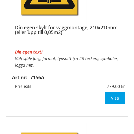
Din egen skylt för väggmontage, 210x210mm
(eller upp till 0,05m2)
Din egen text!
Välj själv färg, format, typsnitt (ca 26 tecken), symboler,
logga mm.
Art nr:
7156A
Material:
Plan aluminium, 0,7mm (väggmontage)
Mått:
210x210mm (eller annat mått upp till 0,05m²)
Pris exkl.
779.00
Be om offert vid antal
Visa
…