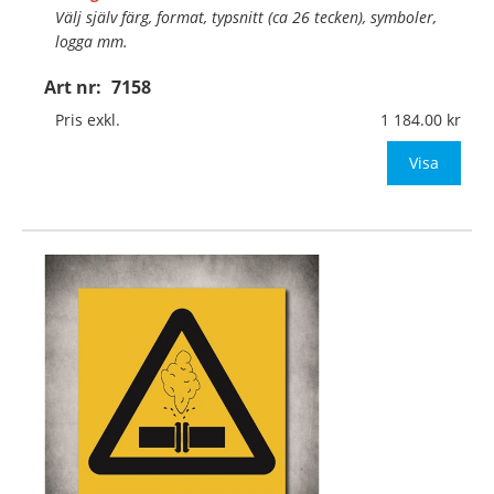
Välj själv färg, format, typsnitt (ca 26 tecken), symboler,
logga mm.
Art nr:
7158
Material:
Självhäftande, specialanpassat, halkfritt
material för golv
Pris exkl.
1 184.00
Mått:
400x400mm (eller annat mått upp till 0,16m
Visa
…