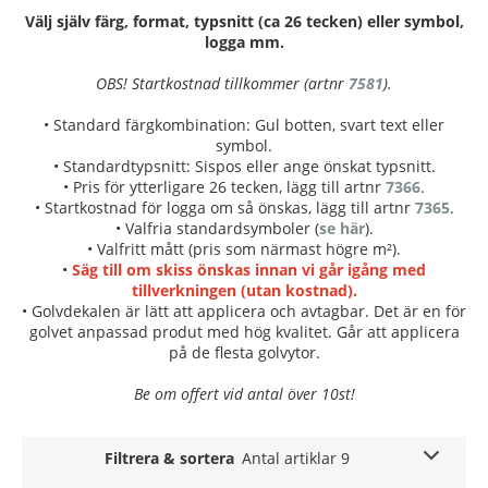
Välj själv färg, format, typsnitt (ca 26 tecken) eller symbol,
logga mm.
OBS! Startkostnad tillkommer (artnr
7581
).
• Standard färgkombination: Gul botten, svart text eller
symbol.
• Standardtypsnitt: Sispos eller ange önskat typsnitt.
• Pris för ytterligare 26 tecken, lägg till artnr
7366
.
• Startkostnad för logga om så önskas, lägg till artnr
7365
.
• Valfria standardsymboler (
se här
).
• Valfritt mått (pris som närmast högre m²).
•
Säg till om skiss önskas innan vi går igång med
tillverkningen (utan kostnad).
• Golvdekalen är lätt att applicera och avtagbar. Det är en för
golvet anpassad produt med hög kvalitet. Går att applicera
på de flesta golvytor.
Be om offert vid antal över 10st!
Filtrera & sortera
Antal artiklar 9