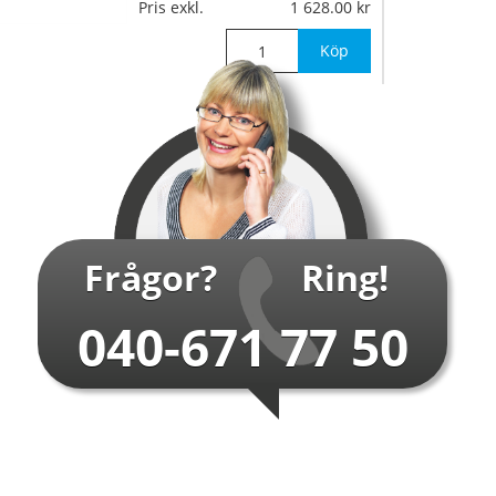
Pris exkl.
1 628.00
Köp
Frågor?
Ring!
040-671 77 50