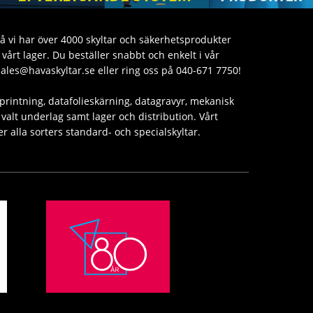
då vi har över 4000 skyltar och säkerhetsprodukter
årt lager. Du beställer snabbt och enkelt i vår
sales@havaskyltar.se eller ring oss på 040-671 7750!
printning, datafolieskärning, datagravyr, mekanisk
valt underlag samt lager och distribution. Vårt
er alla sorters standard- och specialskyltar.