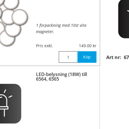
…
1 förpackning med 10st vita
magneter.
Mått:
ø16mm
Pris exkl.
149.00
Köp
Art nr:
67
LED-belysning (18W) till
6564, 6565