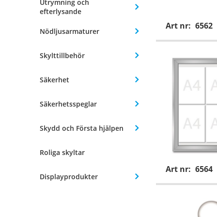
Utrymning och
efterlysande
Art nr:
6562
Nödljusarmaturer
Skylttillbehör
Säkerhet
Säkerhetsspeglar
Skydd och Första hjälpen
Roliga skyltar
Art nr:
6564
Displayprodukter