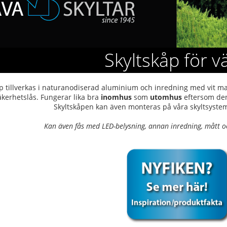
Skyltskåp för v
p tillverkas i naturanodiserad aluminium och inredning med vit m
äkerhetslås. Fungerar lika bra
inomhus
som
utomhus
eftersom den
Skyltskåpen kan även monteras på våra skyltsystem
Kan även fås med LED-belysning, annan inredning, mått och