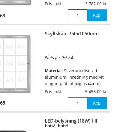
Pris exkl.
3 782.00
Mått:
550x750mm (innermått
63
453x653mm), djup 30mm
Köp
Övrigt:
Dörr med säkerhetslås.
Skyltskåp, 750x1050mm
Fungerar lika bra in
Plats för 9st A4.
…
Material:
Silveranodiserad
aluminium, inredning med vit
magnetplåt, plexiglas (4mm).
Pris exkl.
5 458.00
Mått:
750x1050mm (innermått
65
653x953mm), djup 30mm
Köp
Övrigt:
Dörr med säkerhetslås.
LED-belysning (18W) till
Fungerar lika bra i
6562, 6563