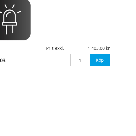
…
Pris exkl.
1 403.00
03
Köp