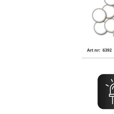
Art nr:
6392