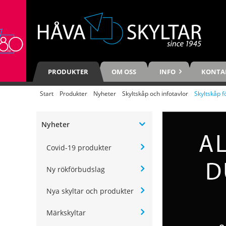
PRODUKTER
OM OSS
INFO
KONTA
Start
/
Produkter
/
Nyheter
/
Skyltskåp och infotavlor
/
Skyltskåp f
Nyheter
Covid-19 produkter
Ny rökförbudslag
Nya skyltar och produkter
Märkskyltar