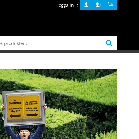
Logga in
Logga
Skapa
Varukorg
in
konto