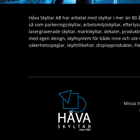
Håva Skyltar AB har arbetat med skyltar i mer än 80 år
så som parkeringsskyltar, arbetsmiljöskyltar, efterly
lasergraverade skyltar, märkskyltar, dekaler, produktm
med egen design, skyltsystem för både inne och ute
säkerhetsspeglar, skylttillbehör, displayprodukter, 
Missa in