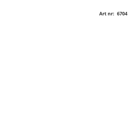
Art nr:
6704