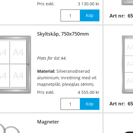
Pris exkl.
3 130.00
Mått:
550x400mm (innermått
453x303mm), djup 30mm
Köp
Art nr:
65
Övrigt:
Dörr med säkerhetslås.
Skyltskåp, 750x750mm
Fungerar lika bra in
Plats för 6st A4.
…
Material:
Silveranodiserad
aluminium, inredning med vit
magnetplåt, plexiglas (4mm).
Pris exkl.
4 555.00
Mått:
750x750mm (innermått
Art nr:
65
653x653mm), djup 30mm
Köp
Övrigt:
Dörr med säkerhetslås.
Magneter
Fungerar lika bra in