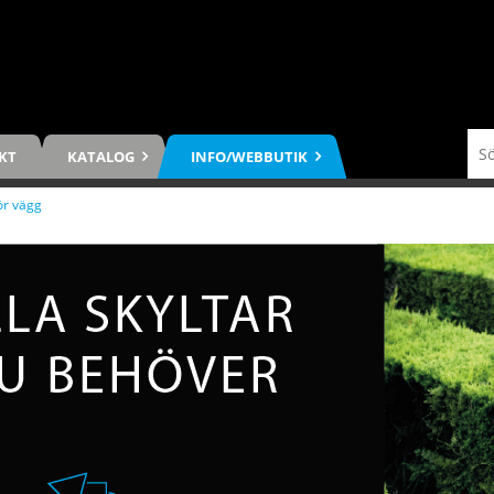
KT
KATALOG
INFO/WEBBUTIK
ör vägg