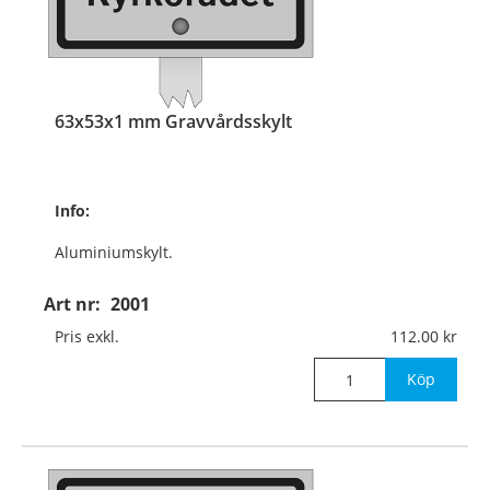
63x53x1 mm Gravvårdsskylt
Info:
Aluminiumskylt.
Med aluminiumskena
Art nr:
2001
350x10x3 mm
Pris exkl.
112.00
för nedstick i mark.
Köp