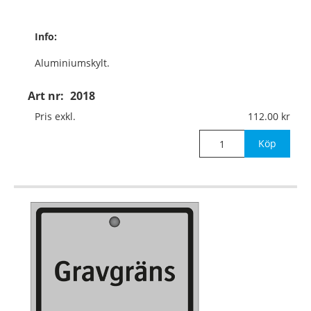
Info:
Aluminiumskylt.
Med aluminiumskena
Art nr:
2018
350x10x3 mm
Pris exkl.
112.00
för nedstick i mark.
Köp