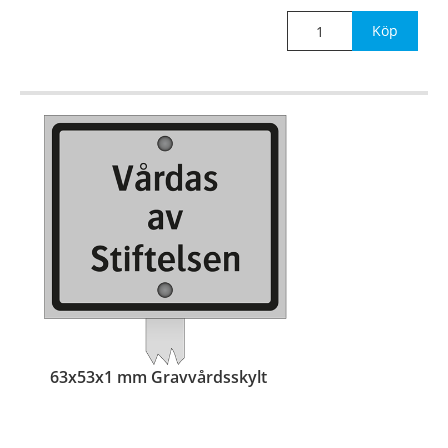
för nedstick i mark.
Köp
63x53x1 mm Gravvårdsskylt