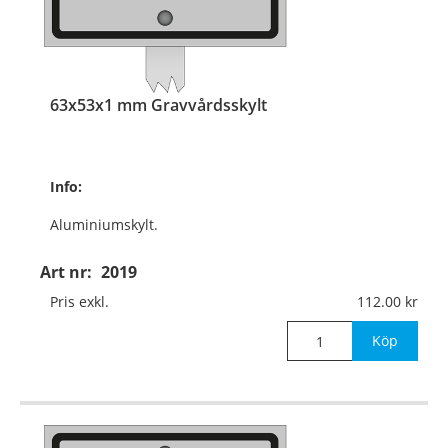
63x53x1 mm Gravvårdsskylt
Info:
Aluminiumskylt.
Med aluminiumskena
Art nr:
2019
350x10x3 mm
Pris exkl.
112.00
för nedstick i mark.
Köp