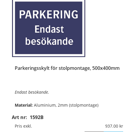
Parkeringsskylt för stolpmontage, 500x400mm
Endast besökande.
Material:
Aluminium, 2mm (stolpmontage)
Art nr:
1592B
Mått:
500x400mm
Pris exkl.
937.00