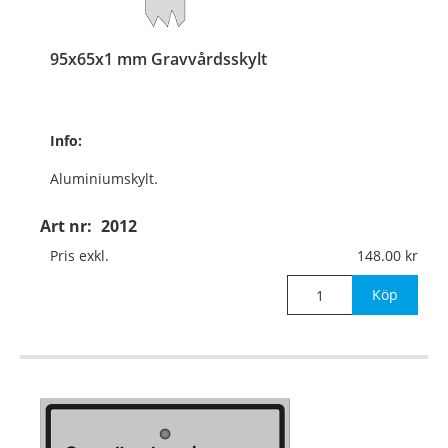
95x65x1 mm Gravvårdsskylt
Info:
Aluminiumskylt.
Med aluminiumskena
Art nr:
2012
350x10x3 mm
Pris exkl.
148.00
för nedstick i mark.
Köp