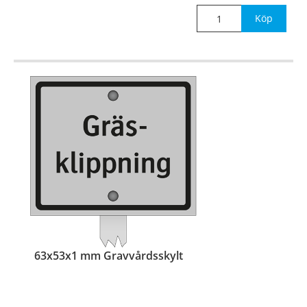
för nedstick i mark.
Köp
63x53x1 mm Gravvårdsskylt