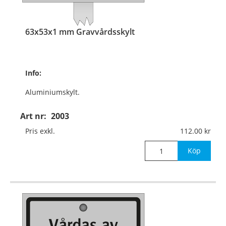
63x53x1 mm Gravvårdsskylt
Info:
Aluminiumskylt.
Med aluminiumskena
Art nr:
2003
350x10x3 mm
Pris exkl.
112.00
för nedstick i mark.
Köp