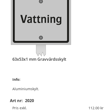
63x53x1 mm Gravvårdsskylt
Info:
Aluminiumskylt.
Med aluminiumskena
Art nr:
2020
350x10x3 mm
Pris exkl.
112.00