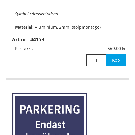
Symbol rörelsehindrad
Material:
Aluminium, 2mm (stolpmontage)
Art nr:
4415B
Mått:
310x310mm
Pris exkl.
569.00
Köp