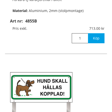
Material:
Aluminium, 2mm (stolpmontage)
Art nr:
4855B
Mått:
500x250mm
Pris exkl.
713.00
Köp