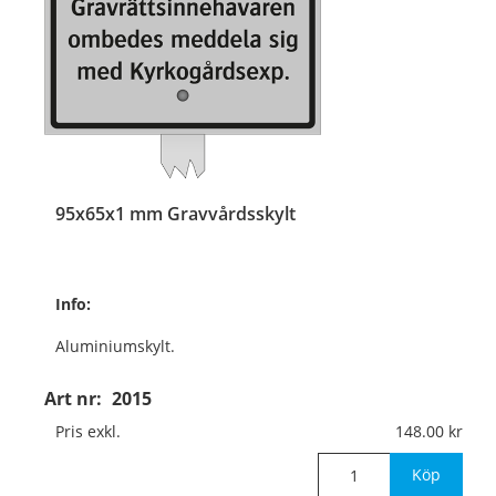
95x65x1 mm Gravvårdsskylt
Info:
Aluminiumskylt.
Med aluminiumskena
Art nr:
2015
350x10x3 mm
Pris exkl.
148.00
för nedstick i mark.
Köp