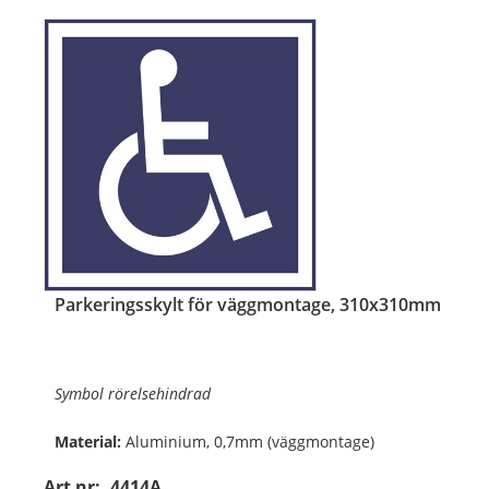
Parkeringsskylt för väggmontage, 310x310mm
Symbol rörelsehindrad
Material:
Aluminium, 0,7mm (väggmontage)
Art nr:
4414A