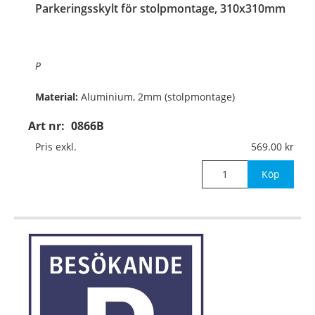
Parkeringsskylt för stolpmontage, 310x310mm
P
Material:
Aluminium, 2mm (stolpmontage)
Art nr:
0866B
Mått:
310x310mm
Pris exkl.
569.00
Köp