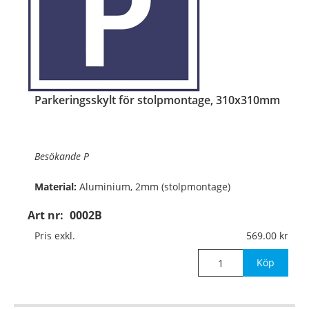
Parkeringsskylt för stolpmontage, 310x310mm
Besökande P
Material:
Aluminium, 2mm (stolpmontage)
Art nr:
0002B
Mått:
310x310mm
Pris exkl.
569.00
Köp