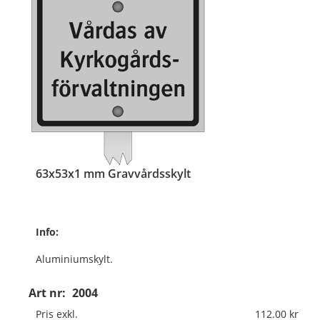
63x53x1 mm Gravvårdsskylt
Info:
Aluminiumskylt.
Med aluminiumskena
Art nr:
2004
350x10x3 mm
Pris exkl.
112.00