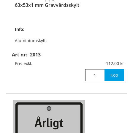
63x53x1 mm Gravvårdsskylt
Info:
Aluminiumskylt.
Med aluminiumskena
Art nr:
2013
350x10x3 mm
Pris exkl.
112.00
för nedstick i mark.
Köp