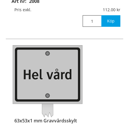
Art nr:
2008
350x10x3 mm
Pris exkl.
112.00
för nedstick i mark.
Köp
63x53x1 mm Gravvårdsskylt