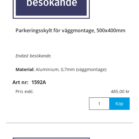
Parkeringsskylt för väggmontage, 500x400mm
Endast besökande.
Material:
Aluminium, 0,7mm (väggmontage)
Art nr:
1592A
Mått:
500x400mm
Pris exkl.
485.00
Köp