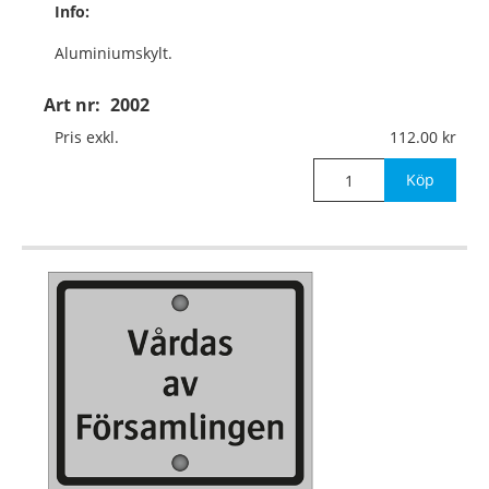
Info:
Aluminiumskylt.
Med aluminiumskena
Art nr:
2002
350x10x3 mm
Pris exkl.
112.00
för nedstick i mark.
Köp