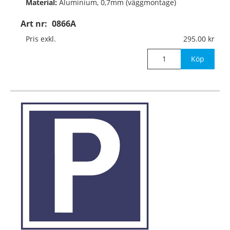
Material:
Aluminium, 0,7mm (väggmontage)
Art nr:
0866A
Mått:
310x310mm
Pris exkl.
295.00
Köp