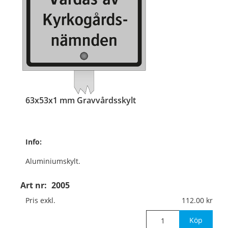
63x53x1 mm Gravvårdsskylt
Info:
Aluminiumskylt.
Med aluminiumskena
Art nr:
2005
350x10x3 mm
Pris exkl.
112.00
för nedstick i mark.
Köp