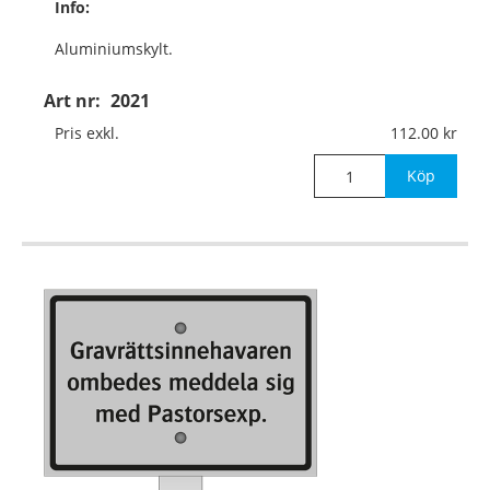
Info:
Aluminiumskylt.
Med aluminiumskena
Art nr:
2021
350x10x3 mm
Pris exkl.
112.00
för nedstick i mark.
Köp