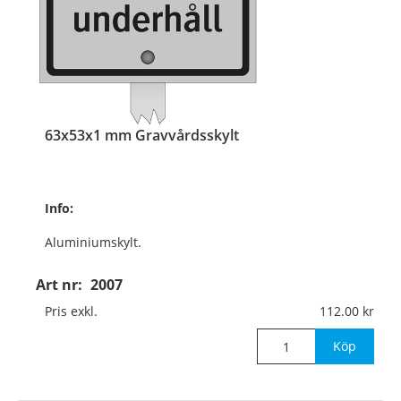
63x53x1 mm Gravvårdsskylt
Info:
Aluminiumskylt.
Med aluminiumskena
Art nr:
2007
350x10x3 mm
Pris exkl.
112.00
för nedstick i mark.
Köp