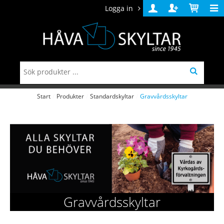
Logga in
Logga
Skapa
Varukorg
in
konto
Start
/
Produkter
/
Standardskyltar
/
Gravvårdsskyltar
Gravvårdsskyltar