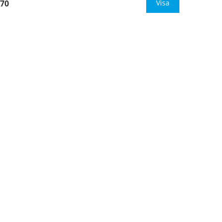
70
material för golv
Visa
Mått:
400x400mm (eller annat
mått upp till 0,16m
…