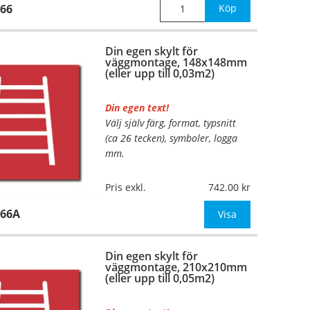
66
Köp
Din egen skylt för
väggmontage, 148x148mm
(eller upp till 0,03m2)
Din egen text!
Välj själv färg, format, typsnitt
(ca 26 tecken), symboler, logga
mm.
Material:
Plan aluminium,
Pris exkl.
742.00
0,7mm (väggmontage)
166A
Mått:
148x148mm (eller annat
Visa
mått upp till 0,03m²)
Din egen skylt för
Be om offert vid antal
väggmontage, 210x210mm
(eller upp till 0,05m2)