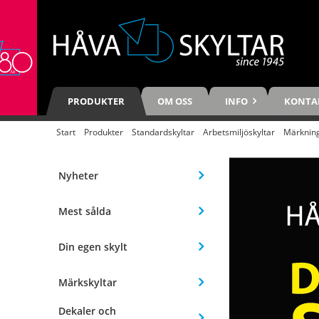
PRODUKTER
OM OSS
INFO
KONTA
Start
/
Produkter
/
Standardskyltar
/
Arbetsmiljöskyltar
/
Märkning
Nyheter
Mest sålda
Din egen skylt
Märkskyltar
Dekaler och