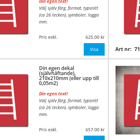
Din egen text!
Välj själv färg, format, typsnitt
(ca 26 tecken), symboler, logga
mm.
Material:
Självhäftande folie
Pris exkl.
625.00
Mått:
148x148mm (eller annat
Art nr:
7
mått upp till 0,03m²)
Visa
Be om offert vid antal över 10st!
Din egen dekal
(självhäftande),
OBS!
210x210mm (eller upp till
0,05m2)
Din egen text!
Välj själv färg, format, typsnitt
(ca 26 tecken), symboler, logga
mm.
…
Material:
Självhäftande folie
Pris exkl.
657.00
Mått:
210x210mm (eller annat