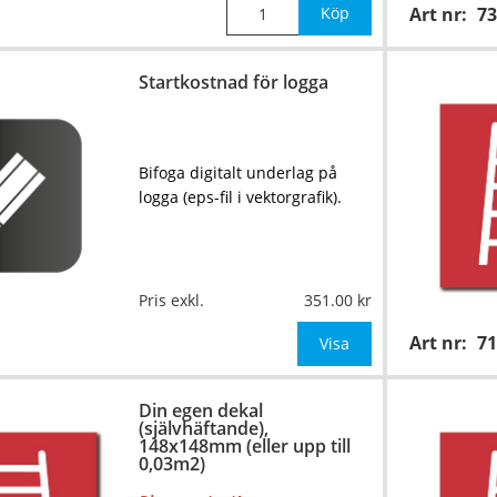
Köp
Art nr:
73
Startkostnad för logga
Bifoga digitalt underlag på
logga (eps-fil i vektorgrafik).
Pris exkl.
351.00
Art nr:
7
Visa
Din egen dekal
(självhäftande),
148x148mm (eller upp till
0,03m2)