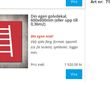
mått upp till 0,05m²)
Visa
Art nr:
71
Be om offert vid antal över 10st!
Din egen golvdekal,
600x600mm (eller upp till
OBS!
0,36m2)
Din egen text!
Välj själv färg, format, typsnitt
(ca 26 tecken), symboler, logga
mm.
…
Material:
Självhäftande,
Pris exkl.
1 920.00
specialanpassat, halkfritt
material för golv
Visa
Mått:
600x600mm (eller annat
mått upp till 0,36m
…