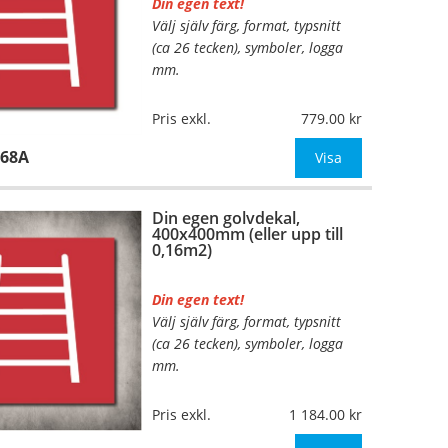
Din egen text!
Välj själv färg, format, typsnitt
…
(ca 26 tecken), symboler, logga
mm.
Material:
Plan aluminium,
Pris exkl.
779.00
0,7mm (väggmontage)
168A
Mått:
210x210mm (eller annat
Visa
mått upp till 0,05m²)
Din egen golvdekal,
Be om offert vid antal
400x400mm (eller upp till
0,16m2)
Din egen text!
Välj själv färg, format, typsnitt
…
(ca 26 tecken), symboler, logga
mm.
Material:
Självhäftande,
Pris exkl.
1 184.00
specialanpassat, halkfritt