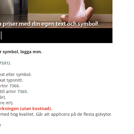
l
ller symbol, logga mm.
7581
).
ext eller symbol.
at typsnitt.
 artnr
7366
.
ill artnr
7365
.
är
).
re m²).
verkningen (utan kostnad).
med hög kvalitet. Går att applicera på de flesta golvytor.
!