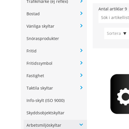
Trafikmärke (ej reflex)
Antal artiklar
9
Bostad
Vänliga skyltar
Sortera
Snörasprodukter
Fritid
Fritidssymbol
Fastighet
Taktila skyltar
Info-skylt (ISO 9000)
Skyddsobjektskyltar
Arbetsmiljöskyltar