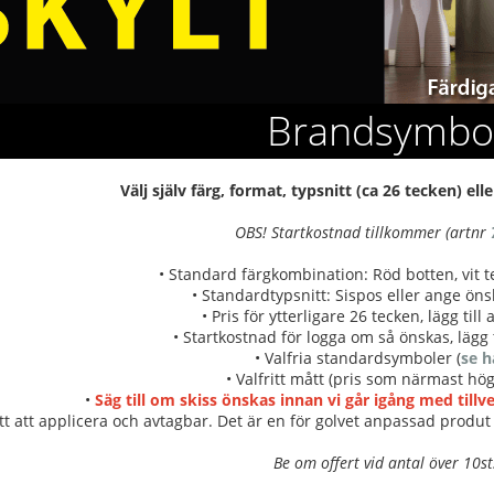
Brandsymbo
Välj själv färg, format, typsnitt (ca 26 tecken) e
OBS! Startkostnad tillkommer (artnr
• Standard färgkombination: Röd botten, vit t
• Standardtypsnitt: Sispos eller ange önsk
• Pris för ytterligare 26 tecken, lägg till
• Startkostnad för logga om så önskas, lägg t
• Valfria standardsymboler (
se h
• Valfritt mått (pris som närmast hög
•
Säg till om skiss önskas innan vi går igång med till
tt att applicera och avtagbar. Det är en för golvet anpassad produt 
Be om offert vid antal över 10st