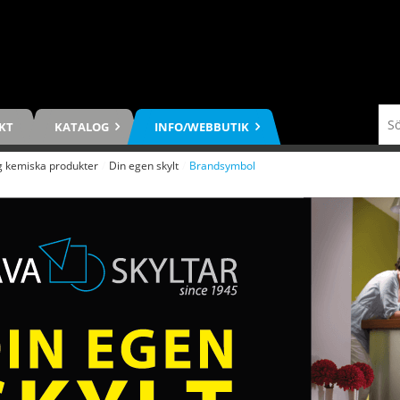
KT
KATALOG
INFO/WEBBUTIK
 kemiska produkter
/
Din egen skylt
/
Brandsymbol