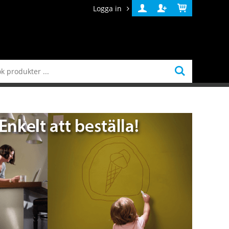
Logga in
Logga
Skapa
Varukorg
in
konto