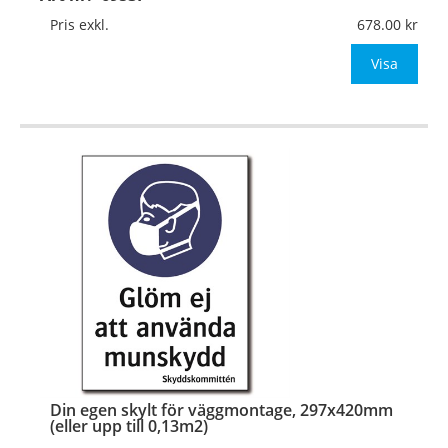
Mått:
210x297mm (eller annat mått upp till 0,07m²)
Pris exkl.
678.00
Be om offert vid antal över 10st!
Visa
OBS!
…
Din egen skylt för väggmontage, 297x420mm
(eller upp till 0,13m2)