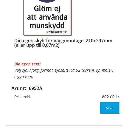
Din egen skylt för väggmontage, 210x297mm
(eller upp till 0,07m2)
Din egen text!
Välj själv färg, format, typsnitt (ca 52 tecken), symboler,
logga mm.
Art nr:
6952A
Material:
Plan aluminium, 0,7mm (väggmontage)
Mått:
210x297mm (eller annat mått upp till 0,07m²)
Pris exkl.
802.00
Be om offert vid antal
Visa