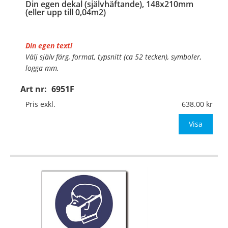
Din egen dekal (självhäftande), 148x210mm
(eller upp till 0,04m2)
Din egen text!
Välj själv färg, format, typsnitt (ca 52 tecken), symboler,
logga mm.
Art nr:
6951F
Material:
Självhäftande folie
Mått:
148x210mm (eller annat mått upp till 0,04m²)
Pris exkl.
638.00
Be om offert vid antal över 10st!
Visa
OBS!
…