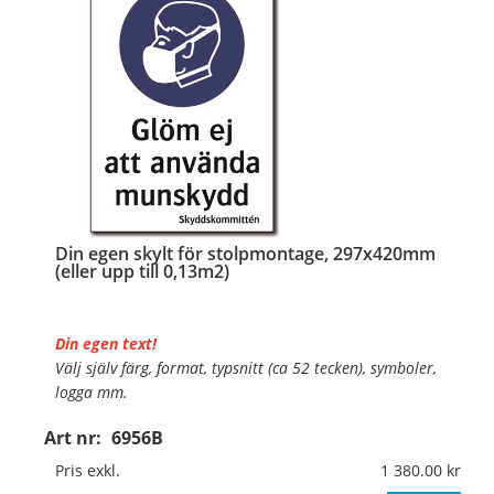
…
Din egen skylt för stolpmontage, 297x420mm
(eller upp till 0,13m2)
Din egen text!
Välj själv färg, format, typsnitt (ca 52 tecken), symboler,
logga mm.
Art nr:
6956B
Material:
Kantvikt aluminium, 2mm (stolpmontage)
Mått:
297x420mm (eller annat mått upp till 0,13m²)
Pris exkl.
1 380.00