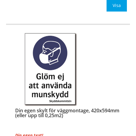
Be om offert vid an
Visa
…
Din egen skylt för väggmontage, 420x594mm
(eller upp till 0,25m2)
Din egen text!