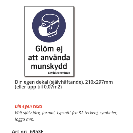
…
Din egen dekal (självhäftande), 210x297mm
(eller upp till 0,07m2)
Din egen text!
Välj själv färg, format, typsnitt (ca 52 tecken), symboler,
logga mm.
Art nr:
6953F
Material:
Självhäftande folie