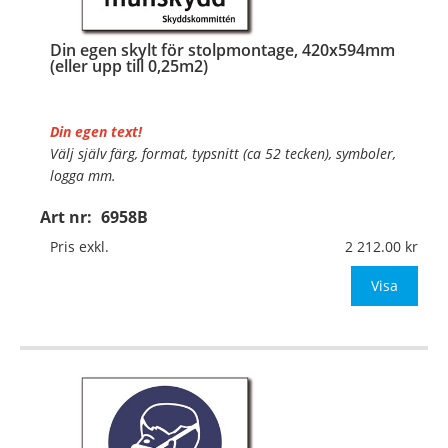
Din egen skylt för stolpmontage, 420x594mm
(eller upp till 0,25m2)
Din egen text!
Välj själv färg, format, typsnitt (ca 52 tecken), symboler,
logga mm.
Art nr:
6958B
Material:
Kantvikt aluminium, 2mm (stolpmontage)
Mått:
420x594mm (eller annat mått upp till 0,25m²)
Pris exkl.
2 212.00
Be om offert vid an
Visa
…