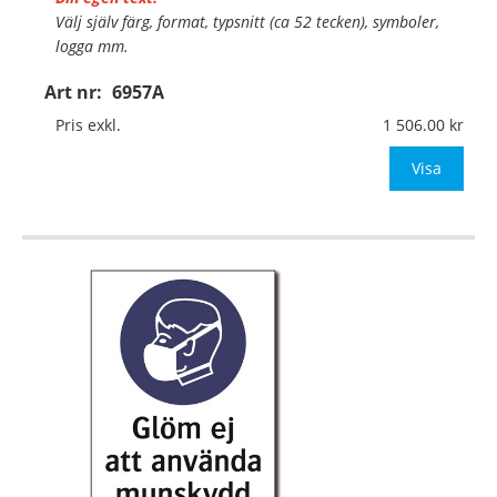
Välj själv färg, format, typsnitt (ca 52 tecken), symboler,
logga mm.
Art nr:
6957A
Material:
Plan aluminium, 0,7mm (väggmontage)
Mått:
420x594mm (eller annat mått upp till 0,25m²)
Pris exkl.
1 506.00
Be om offert vid antal
Visa
…