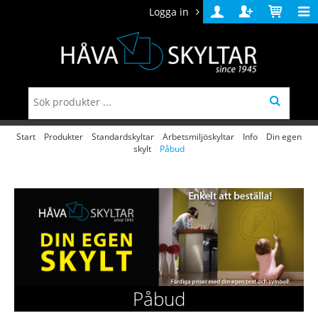
Logga in
Logga
Skapa
Varukorg
in
konto
Start
/
Produkter
/
Standardskyltar
/
Arbetsmiljöskyltar
/
Info
/
Din egen
skylt
/
Påbud
Påbud