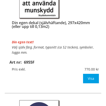
Din egen dekal (självhäftande), 297x420mm
(eller upp till 0,13m2)
Din egen text!
Välj själv färg, format, typsnitt (ca 52 tecken), symboler,
logga mm.
Art nr:
6955F
Material:
Självhäftande folie
Mått:
297x420mm (eller annat mått upp till 0,13m²)
Pris exkl.
770.00
Be om offert vid antal över 10st!
Visa
OBS!