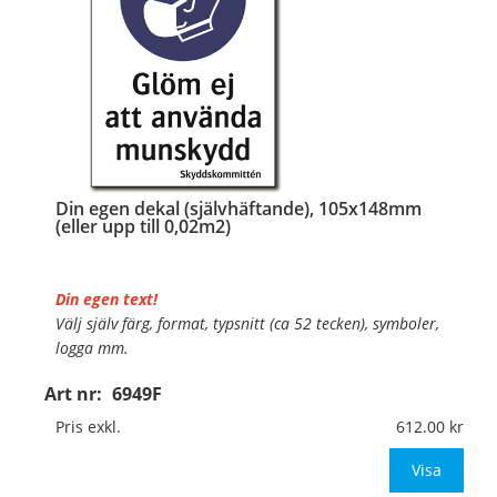
Din egen dekal (självhäftande), 105x148mm
(eller upp till 0,02m2)
Din egen text!
Välj själv färg, format, typsnitt (ca 52 tecken), symboler,
logga mm.
Art nr:
6949F
Material:
Självhäftande folie
Mått:
105x148mm (eller annat mått upp till 0,02m²)
Pris exkl.
612.00
Be om offert vid antal över 10st!
Visa