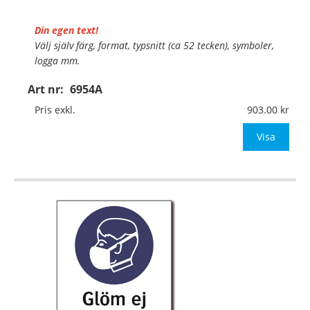
Din egen text!
Välj själv färg, format, typsnitt (ca 52 tecken), symboler,
logga mm.
Art nr:
6954A
Material:
Plan aluminium, 0,7mm (väggmontage)
Mått:
297x420mm (eller annat mått upp till 0,13m²)
Pris exkl.
903.00
Be om offert vid antal
Visa
…