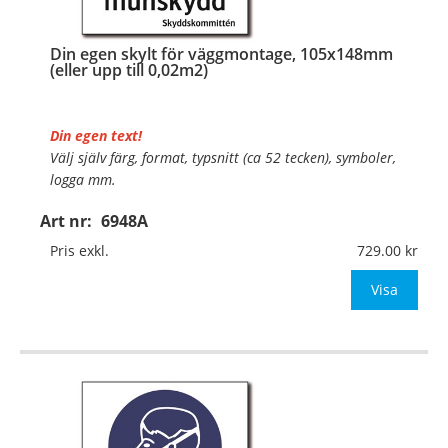
Din egen skylt för väggmontage, 105x148mm
(eller upp till 0,02m2)
Din egen text!
Välj själv färg, format, typsnitt (ca 52 tecken), symboler,
logga mm.
Art nr:
6948A
Material:
Plan aluminium, 0,7mm (väggmontage)
Mått:
105x148mm (eller annat mått upp till 0,02m²)
Pris exkl.
729.00
Be om offert vid antal
Visa
…