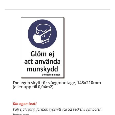
OBS!
…
Din egen skylt för väggmontage, 148x210mm
(eller upp till 0,04m2)
Din egen text!
Välj själv färg, format, typsnitt (ca 52 tecken), symboler,
logga mm.