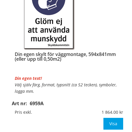
Din egen skylt för väggmontage, 594x841mm
(eller upp till 0,50m2)
Din egen text!
Välj själv färg, format, typsnitt (ca 52 tecken), symboler,
logga mm.
Art nr:
6959A
Material:
Plan aluminium, 0,7mm (väggmontage)
Mått:
594x841mm (eller annat mått upp till 0,50m²)
Pris exkl.
1 864.00
Be om offert vid antal
Visa