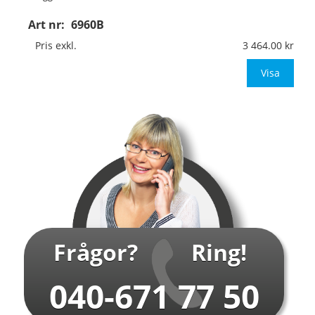
Art nr:
6960B
Material:
Kantvikt aluminium, 2mm (stolpmontage)
Mått:
594x841mm (eller annat mått upp till 0,50m²)
Pris exkl.
3 464.00
Be om offert vid an
Visa
…
Frågor?
Ring!
040-671 77 50