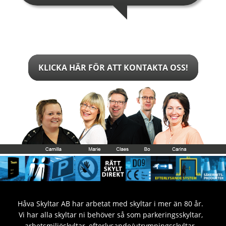
KLICKA HÄR FÖR ATT KONTAKTA OSS!
Håva Skyltar AB har arbetat med skyltar i mer än 80 år.
Vi har alla skyltar ni behöver så som parkeringsskyltar,
arbetsmiljöskyltar, efterlysande/utrymningsskyltar,