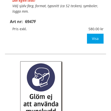
Din egen text!
Välj själv färg, format, typsnitt (ca 52 tecken), symboler,
logga mm.
Art nr:
6947F
Material:
Självhäftande folie
Mått:
74x105mm (eller annat mått upp till 0,01m²)
Pris exkl.
580.00
Be om offert vid antal över 10st!
Visa
OBS! S
…