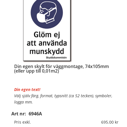
Din egen skylt för väggmontage, 74x105mm
(eller upp till 0,01m2)
Din egen text!
Välj själv färg, format, typsnitt (ca 52 tecken), symboler,
logga mm.
Art nr:
6946A
Material:
Plan aluminium, 0,7mm (väggmontage)
Mått:
74x105mm (eller annat mått upp till 0,01m²)
Pris exkl.
695.00