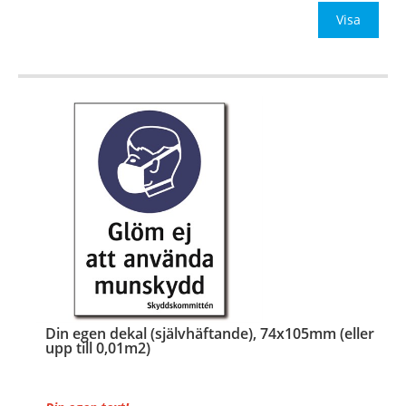
Be om offert vid antal
Visa
…
Din egen dekal (självhäftande), 74x105mm (eller
upp till 0,01m2)