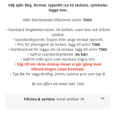
Välj själv färg, format, typsnitt (ca 52 tecken), symboler,
logga mm.
OBS! Startkostnad tillkommer (artnr
7583
).
• Standard färgkombination: Vit botten, svart text och blå/vit
symbol.
• Standardtypsnitt: Sispos eller ange önskat typsnitt.
• Pris för ytterligare 26 tecken, lägg till artnr
7366
.
• Startkostnad för logga om så önskas, lägg till artnr
7365
.
• Valfria standardsymboler (
se här
).
• Valfritt mått (pris som närmast högre m²).
•
Säg till om skiss önskas innan vi går igång med
tillverkningen (utan kostnad).
• Typ BA för vägg (kraftig, 2mm), samma pris som typ B.
Be om offert vid antal över 10st!
Filtrera & sortera
Antal artiklar 18