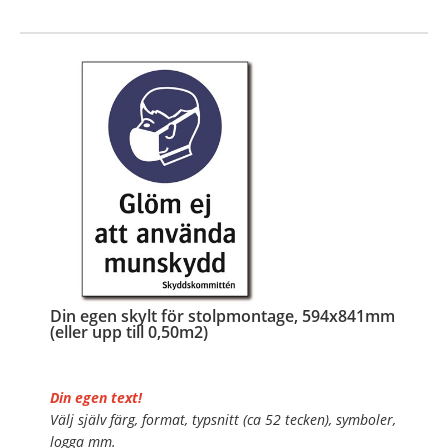
…
Din egen skylt för stolpmontage, 594x841mm
(eller upp till 0,50m2)
Din egen text!
Välj själv färg, format, typsnitt (ca 52 tecken), symboler,
logga mm.