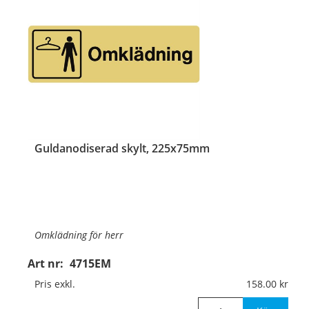
Guldanodiserad skylt, 225x75mm
Omklädning för herr
Art nr:
4715EM
Material:
Guldanodiserad aluminium, 1mm (plan)
Pris exkl.
158.00
Mått:
225x75mm