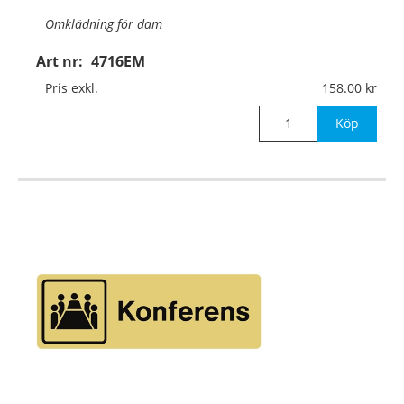
Omklädning för dam
Art nr:
4716EM
Material:
Guldanodiserad aluminium, 1mm (plan)
Pris exkl.
158.00
Mått:
225x75mm
Köp