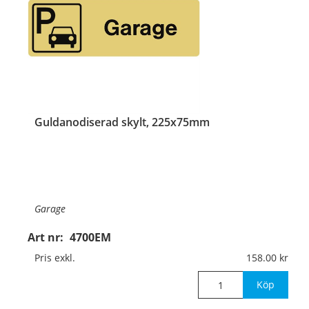
Guldanodiserad skylt, 225x75mm
Garage
Art nr:
4700EM
Material:
Guldanodiserad aluminium, 1mm (plan)
Pris exkl.
158.00
Mått:
225x75mm
Köp