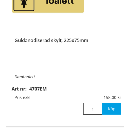
Guldanodiserad skylt, 225x75mm
Damtoalett
Art nr:
4707EM
Material:
Guldanodiserad aluminium, 1mm (plan)
Pris exkl.
158.00
Mått:
225x75mm
Köp