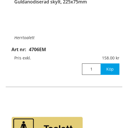
Guldanodiserad skylt, 225x75mm
Herrtoalett
Art nr:
4706EM
Material:
Guldanodiserad aluminium, 1mm (plan)
Pris exkl.
158.00
Mått:
225x75mm
Köp