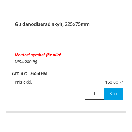
Guldanodiserad skylt, 225x75mm
Neutral symbol för alla!
Omklädning
Art nr:
7654EM
Material:
Guldanodiserad aluminium, 1mm (plan)
Pris exkl.
158.00
Mått:
225x75mm
Köp