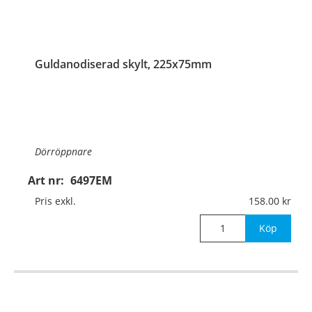
Guldanodiserad skylt, 225x75mm
Dörröppnare
Art nr:
6497EM
Material:
Guldanodiserad aluminium, 1mm (plan)
Pris exkl.
158.00
Mått:
225x75mm
Köp