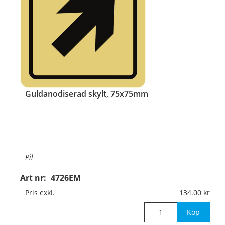
Guldanodiserad skylt, 75x75mm
Pil
Art nr:
4726EM
Material:
Guldanodiserad aluminium, 1mm (plan)
Pris exkl.
134.00
Mått:
75x75mm
Köp