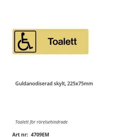
Guldanodiserad skylt, 225x75mm
Toalett för rörelsehindrade
Art nr:
4709EM
Material:
Guldanodiserad aluminium, 1mm (plan)