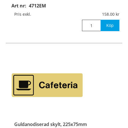
Art nr:
4712EM
Material:
Guldanodiserad aluminium, 1mm (plan)
Pris exkl.
158.00
Mått:
225x75mm
Köp
Guldanodiserad skylt, 225x75mm