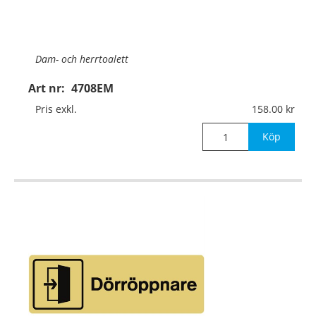
Dam- och herrtoalett
Art nr:
4708EM
Material:
Guldanodiserad aluminium, 1mm (plan)
Pris exkl.
158.00
Mått:
225x75mm
Köp