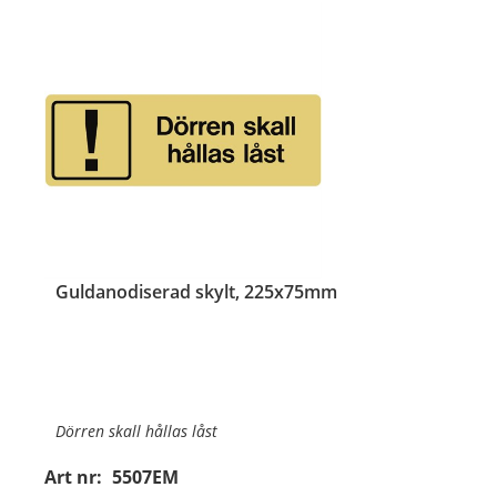
Guldanodiserad skylt, 225x75mm
Dörren skall hållas låst
Art nr:
5507EM
Material:
Guldanodiserad aluminium, 1mm (plan)