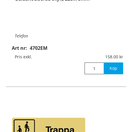
Telefon
Art nr:
4702EM
Material:
Guldanodiserad aluminium, 1mm (plan)
Pris exkl.
158.00
Mått:
225x75mm
Köp