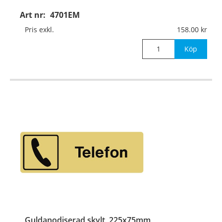
Art nr:
4701EM
Material:
Guldanodiserad aluminium, 1mm (plan)
Pris exkl.
158.00
Mått:
225x75mm
Köp
Guldanodiserad skylt, 225x75mm