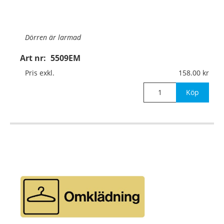
Dörren är larmad
Art nr:
5509EM
Material:
Guldanodiserad aluminium, 1mm (plan)
Pris exkl.
158.00
Mått:
225x75mm
Köp