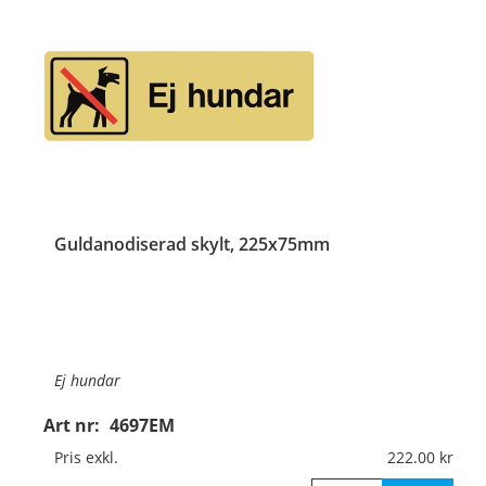
Guldanodiserad skylt, 225x75mm
Ej hundar
Art nr:
4697EM
Material:
Guldanodiserad aluminium, 1mm (plan)
Pris exkl.
222.00
Mått:
225x75mm