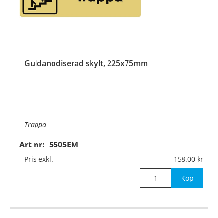
Guldanodiserad skylt, 225x75mm
Trappa
Art nr:
5505EM
Material:
Guldanodiserad aluminium, 1mm (plan)
Pris exkl.
158.00
Mått:
225x75mm
Köp