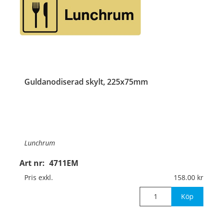
Guldanodiserad skylt, 225x75mm
Lunchrum
Art nr:
4711EM
Material:
Guldanodiserad aluminium, 1mm (plan)
Pris exkl.
158.00
Mått:
225x75mm
Köp