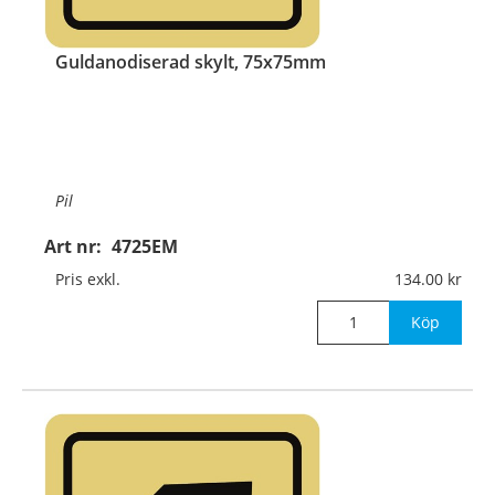
Guldanodiserad skylt, 75x75mm
Pil
Art nr:
4725EM
Material:
Guldanodiserad aluminium, 1mm (plan)
Pris exkl.
134.00
Mått:
75x75mm
Köp