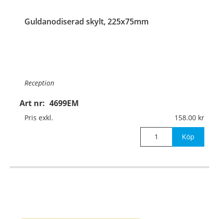
Guldanodiserad skylt, 225x75mm
Reception
Art nr:
4699EM
Material:
Guldanodiserad aluminium, 1mm (plan)
Pris exkl.
158.00
Mått:
225x75mm
Köp