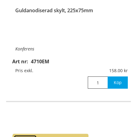
Guldanodiserad skylt, 225x75mm
Konferens
Art nr:
4710EM
Material:
Guldanodiserad aluminium, 1mm (plan)
Pris exkl.
158.00
Mått:
225x75mm
Köp