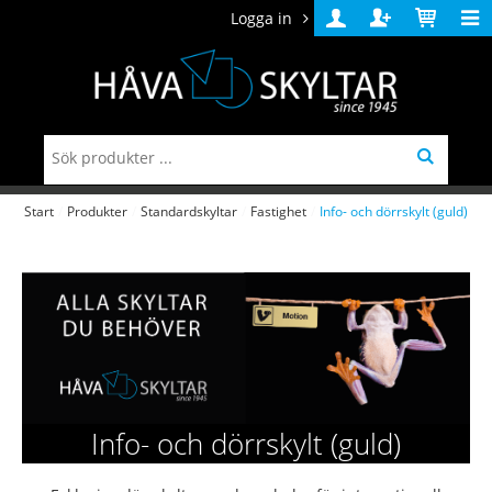
Logga in
Logga
Skapa
Varukorg
in
konto
Start
/
Produkter
/
Standardskyltar
/
Fastighet
/
Info- och dörrskylt (guld)
Info- och dörrskylt (guld)