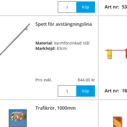
Art nr:
53
Köp
Spett för avstängningslina
Material:
Varmförzinkad stål
Markhöjd:
83cm
Pris exkl.
844.00
Art nr:
18
Köp
Trafikrör, 1000mm