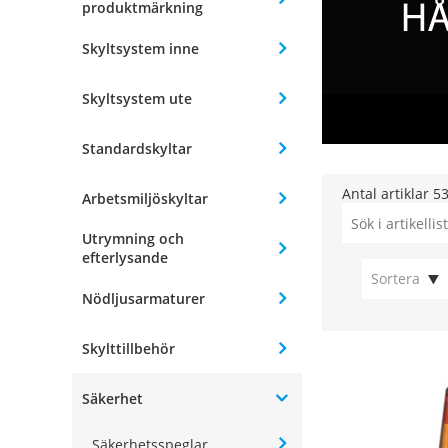
produktmärkning
Skyltsystem inne
Skyltsystem ute
Standardskyltar
Antal artiklar
5
Arbetsmiljöskyltar
Utrymning och
efterlysande
Sortera
Nödljusarmaturer
Skylttillbehör
Säkerhet
Säkerhetsspeglar