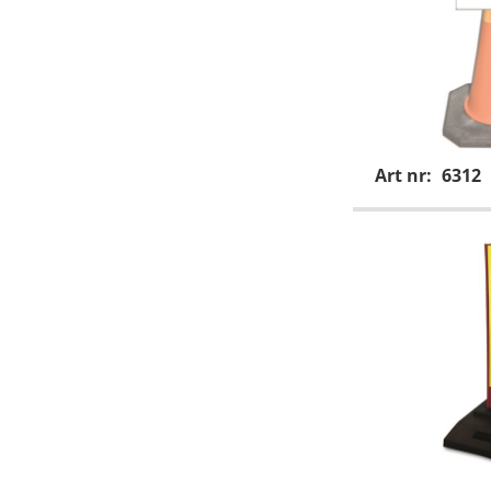
Art nr:
6312