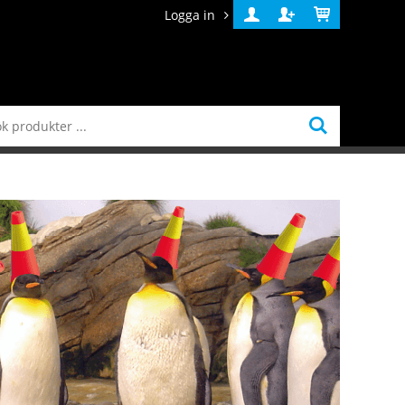
Logga in
Logga
Skapa
Varukorg
in
konto