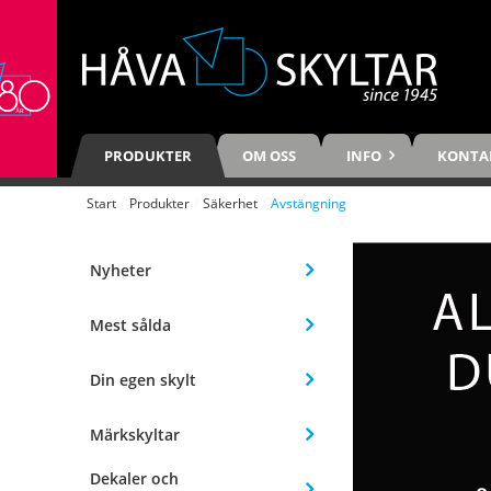
PRODUKTER
OM OSS
INFO
KONTA
Start
/
Produkter
/
Säkerhet
/
Avstängning
Nyheter
Mest sålda
Din egen skylt
Märkskyltar
Dekaler och