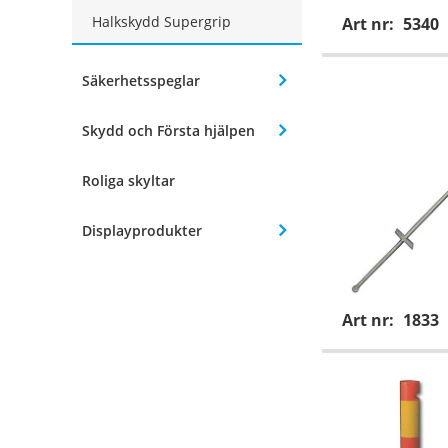
Halkskydd Supergrip
Art nr:
5340
Säkerhetsspeglar
Skydd och Första hjälpen
Roliga skyltar
Displayprodukter
Art nr:
1833