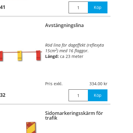
41
Köp
Avstängningslina
Röd lina för dageffekt (reflexyta
2
15cm
) med 16 flaggor.
Längd:
ca 23 meter
Pris exkl.
334.00
32
Köp
Sidomarkeringsskärm för
trafik