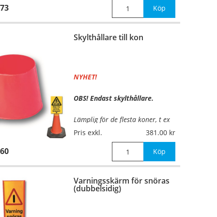
73
(självhäftande dekal). Alla övriga
Köp
standardsk
Skylthållare till kon
…
NYHET!
OBS! Endast skylthållare.
Lämplig för de flesta koner, t ex
kon
6580
vid montering av typ A-
Pris exkl.
381.00
eller BA-skyltar.
60
Köp
Mått:
Innerdiameter uppe
100mm, nere 125mm
Varningsskärm för snöras
(dubbelsidig)