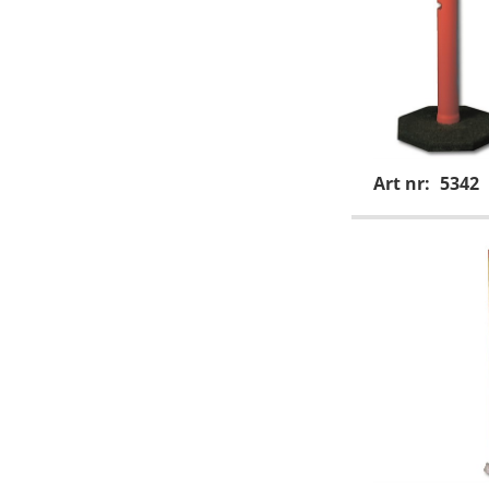
Art nr:
5342