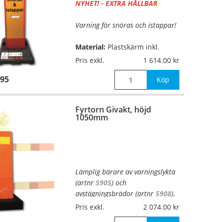
NYHET! - EXTRA HÅLLBAR
Varning för snöras och istappar!
Material:
Plastskärm inkl.
gummifot,
EGP-reflex
Pris exkl.
1 614.00
95
Mått:
skärm 1000x225mm, fot
Köp
400x600x100mm
Fyrtorn Givakt, höjd
Vikt:
17kg
1050mm
Lämplig bärare av varningslykta
(artnr
5905
) och
avstägningsbrädor (artnr
5908
).
Inkl. reflex och fotplatta (15kg).
Pris exkl.
2 074.00