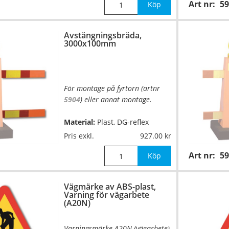
Art nr:
59
Mått:
skärm 1000x225mm, fot
Köp
400x600x100mm
Avstängningsbräda,
Vikt:
17kg
3000x100mm
För montage på fyrtorn (artnr
5904
) eller annat montage.
Material:
Plast, DG-reflex
Pris exkl.
927.00
Mått:
3000x100mm
Art nr:
59
Köp
Vägmärke av ABS-plast,
Varning för vägarbete
(A20N)
Varningsmärke A20N (vägarbete)