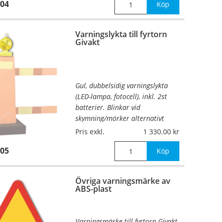
04
Höjd:
1050mm
Köp
Varningslykta till fyrtorn
Givakt
Gul, dubbelsidig varningslykta
(LED-lampa, fotocell), inkl. 2st
batterier. Blinkar vid
skymning/mörker alternativt
omställbar till att blinka hela
Pris exkl.
1 330.00
tiden.
05
Köp
Övriga varningsmärke av
ABS-plast
Varningsmärke till fyrtorn Givakt