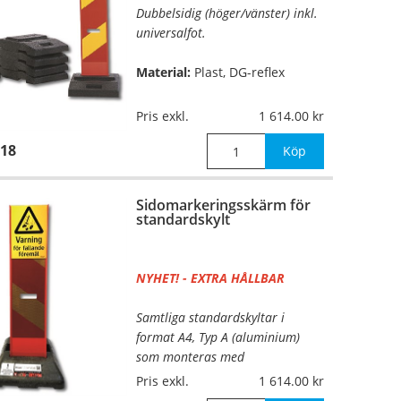
Dubbelsidig (höger/vänster) inkl.
universalfot.
Material:
Plast, DG-reflex
Mått:
Höjd 1000mm (inkl. fot)
Pris exkl.
1 614.00
18
Vikt:
17kg
Köp
Sidomarkeringsskärm för
standardskylt
NYHET! - EXTRA HÅLLBAR
Samtliga standardskyltar i
format A4, Typ A (aluminium)
som monteras med
dubbelhäftande tejp (t ex artnr
Pris exkl.
1 614.00
6195, ingår ej) eller Typ F