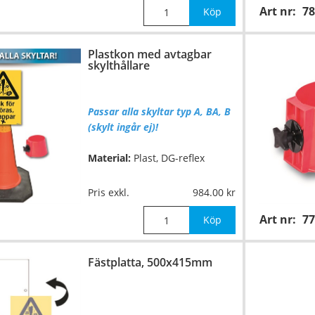
Art nr:
78
Köp
Plastkon med avtagbar
skylthållare
Passar alla skyltar typ A, BA, B
(skylt ingår ej)!
Material:
Plast, DG-reflex
Höjd:
1000mm
Pris exkl.
984.00
Art nr:
77
Vikt:
8kg
Köp
Exempel: Skylt
617A
Fästplatta, 500x415mm
Ni gör själv hål i skylten!