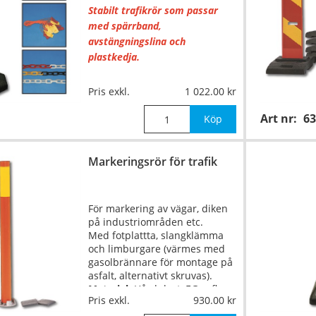
Stabilt trafikrör som passar
med spärrband,
avstängningslina och
plastkedja.
Material:
Plast, HI-reflex
Pris exkl.
1 022.00
Art nr:
63
Höjd:
1000mm
Köp
Vikt:
7kg (fotplattan)
Markeringsrör för trafik
För markering av vägar, diken
på industriområden etc.
Med fotplattta, slangklämma
och limburgare (värmes med
gasolbrännare för montage på
asfalt, alternativt skruvas).
Material:
Hårdplast, EG-refle
…
Pris exkl.
930.00