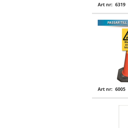
Art nr:
6319
Art nr:
6005