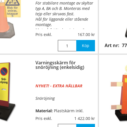
För stabilare montage av skyltar
typ A, BA och B. Monteras med
tejp eller skruvas fast.
Hål för liggande eller stående
montage.
Material:
Vit aluminium, 2mm
Pris exkl.
167.00
…
Art nr:
77
Köp
Varningsskärm för
snöröjning (enkelsidig)
NYHET! - EXTRA HÅLLBAR
Snöröjning
Material:
Plastskärm inkl.
gummifot,
EGP-reflex
Pris exkl.
1 422.00