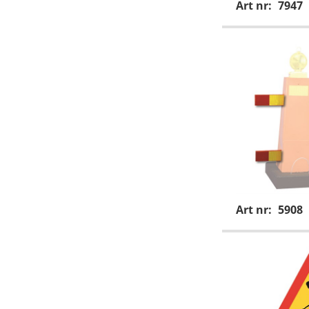
Art nr:
7947
Art nr:
5908