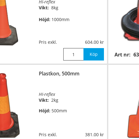
HI-reflex
Vikt:
8kg
Höjd:
1000mm
Pris exkl.
604.00
Köp
Art nr:
63
Plastkon, 500mm
HI-reflex
Vikt:
2kg
Höjd:
500mm
Pris exkl.
381.00