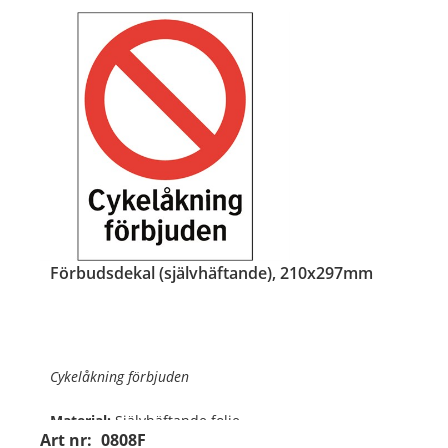
Förbudsdekal (självhäftande), 210x297mm
Cykelåkning förbjuden
Material:
Självhäftande folie
Art nr:
0808F