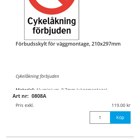
Förbudsskylt för väggmontage, 210x297mm
Cykelåkning förbjuden
Material:
Aluminium, 0,7mm (väggmontage)
Art nr:
0808A
Mått:
210x297mm
Pris exkl.
119.00
Köp