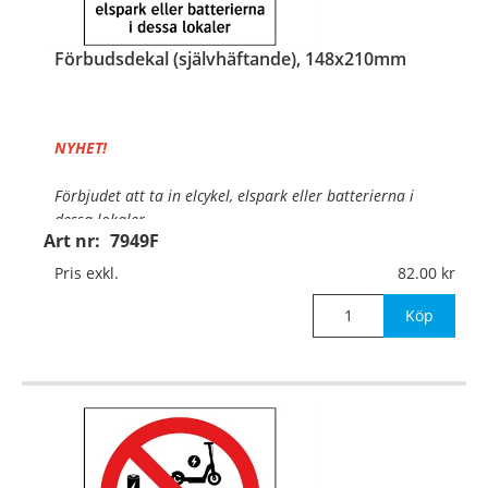
Förbudsdekal (självhäftande), 148x210mm
NYHET!
Förbjudet att ta in elcykel, elspark eller batterierna i
dessa lokaler.
Art nr:
7949F
Material:
Självhäftande folie
Pris exkl.
82.00
Mått:
148x210mm
Köp