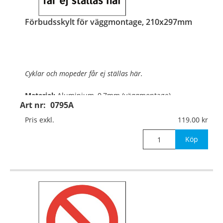
Förbudsskylt för väggmontage, 210x297mm
Cyklar och mopeder får ej ställas här.
Material:
Aluminium, 0,7mm (väggmontage)
Art nr:
0795A
Mått:
210x297mm
Pris exkl.
119.00
Köp