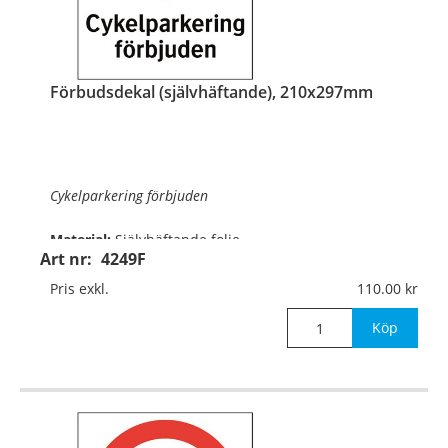
Förbudsdekal (självhäftande), 210x297mm
Cykelparkering förbjuden
Material:
Självhäftande folie
Art nr:
4249F
Mått:
210x297mm
Pris exkl.
110.00
Köp