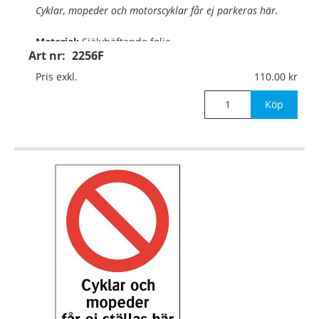
Cyklar, mopeder och motorscyklar får ej parkeras här.
Material:
Självhäftande folie
Art nr:
2256F
Mått:
210x297mm
Pris exkl.
110.00
Köp