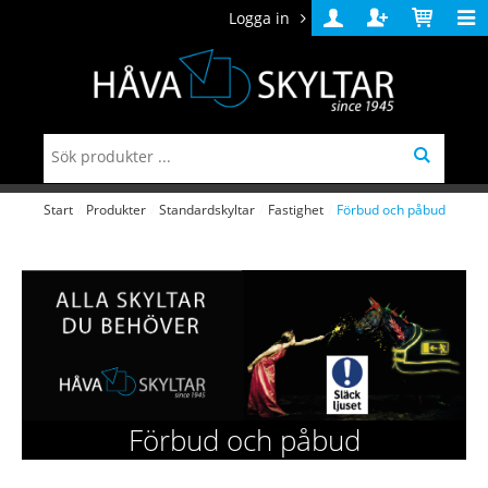
Logga in
Logga
Skapa
Varukorg
in
konto
Start
/
Produkter
/
Standardskyltar
/
Fastighet
/
Förbud och påbud
Förbud och påbud