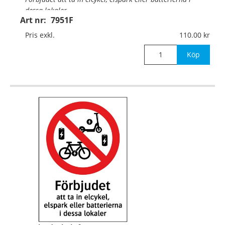
dessa lokaler.
Art nr:
7951F
Material:
Självhäftande folie
Pris exkl.
110.00
Mått:
210x297mm
Köp