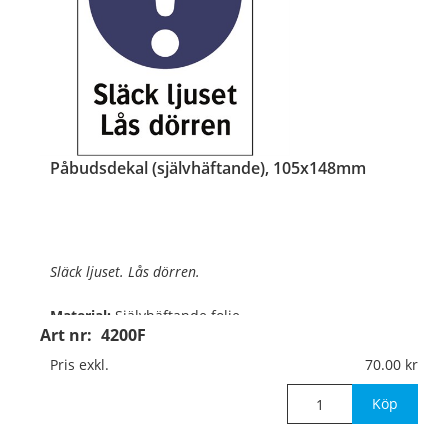
Påbudsdekal (självhäftande), 105x148mm
Släck ljuset. Lås dörren.
Material:
Självhäftande folie
Art nr:
4200F
Mått:
105x148mm
Pris exkl.
70.00
Köp