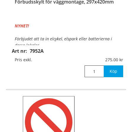
Förbudsskylt för väggmontage, 297x420mm
NYHET!
Förbjudet att ta in elcykel, elspark eller batterierna i
dessa lokaler.
Art nr:
7952A
Material:
Aluminium, 0,7mm (väggmontage)
Pris exkl.
275.00
Mått:
297x420mm
Köp