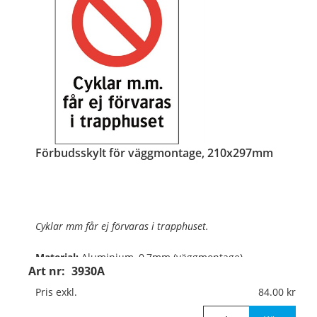
Förbudsskylt för väggmontage, 210x297mm
Cyklar mm får ej förvaras i trapphuset.
Material:
Aluminium, 0,7mm (väggmontage)
Art nr:
3930A
Mått:
210x297mm
Pris exkl.
84.00