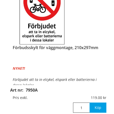
Förbudsskylt för väggmontage, 210x297mm
NYHET!
Förbjudet att ta in elcykel, elspark eller batterierna i
dessa lokaler.
Art nr:
7950A
Material:
Aluminium, 0,7mm (väggmontage)
Pris exkl.
119.00
Mått:
210x297mm
Köp