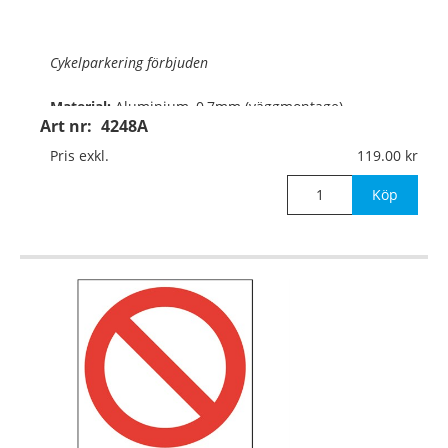
Cykelparkering förbjuden
Material:
Aluminium, 0,7mm (väggmontage)
Art nr:
4248A
Mått:
210x297mm
Pris exkl.
119.00
Köp