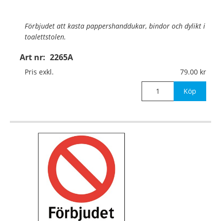
Förbjudet att kasta pappershanddukar, bindor och dylikt i
toalettstolen.
Art nr:
2265A
Material:
Aluminium, 0,7mm (väggmontage)
Pris exkl.
79.00
Mått:
105x148mm
Köp