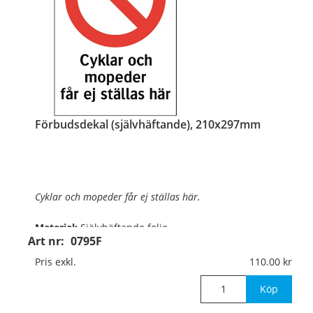
Förbudsdekal (självhäftande), 210x297mm
Cyklar och mopeder får ej ställas här.
Material:
Självhäftande folie
Art nr:
0795F
Mått:
210x297mm
Pris exkl.
110.00
Köp