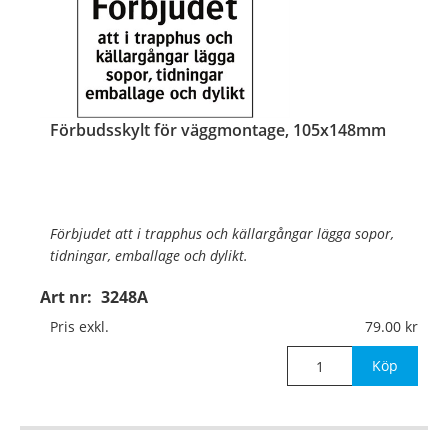
Förbudsskylt för väggmontage, 105x148mm
Förbjudet att i trapphus och källargångar lägga sopor,
tidningar, emballage och dylikt.
Art nr:
3248A
Material:
Aluminium, 0,7mm (väggmontage)
Pris exkl.
79.00
Mått:
105x148mm
Köp