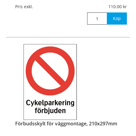
Mått:
210x297mm
Pris exkl.
110.00
Köp
Förbudsskylt för väggmontage, 210x297mm