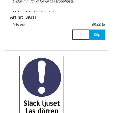
Cyklar mm får ej förvaras i trapphuset.
Material:
Självhäftande folie
Art nr:
3931F
Mått:
210x297mm
Pris exkl.
65.00
Köp