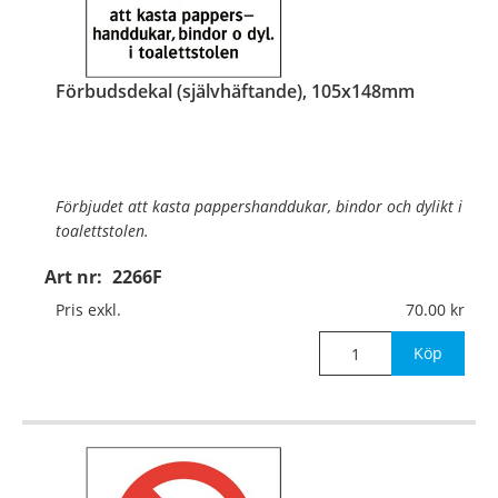
Förbudsdekal (självhäftande), 105x148mm
Förbjudet att kasta pappershanddukar, bindor och dylikt i
toalettstolen.
Art nr:
2266F
Material:
Självhäftande folie
Pris exkl.
70.00
Mått:
105x148mm
Köp