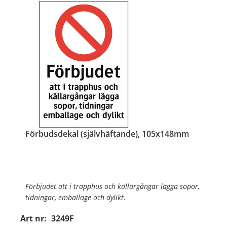
Förbudsdekal (självhäftande), 105x148mm
Förbjudet att i trapphus och källargångar lägga sopor,
tidningar, emballage och dylikt.
Art nr:
3249F
Material:
Självhäftande folie