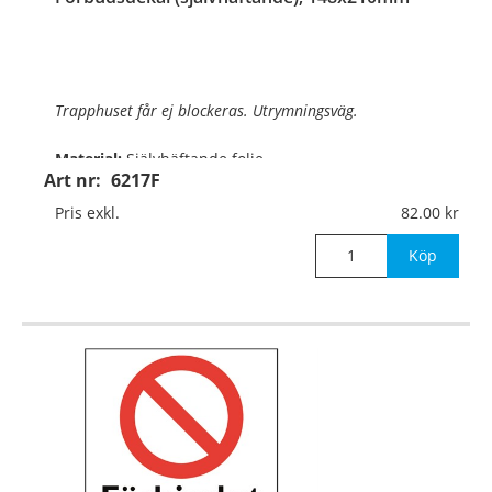
Trapphuset får ej blockeras. Utrymningsväg.
Material:
Självhäftande folie
Art nr:
6217F
Mått:
148x210mm
Pris exkl.
82.00
Köp