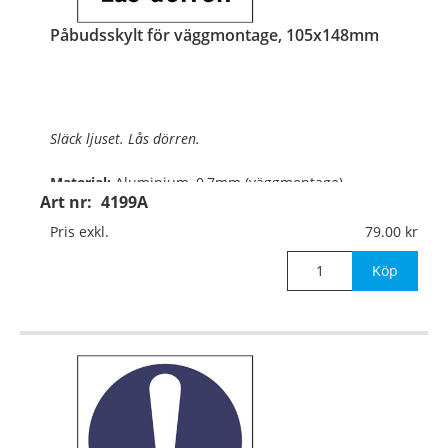
Påbudsskylt för väggmontage, 105x148mm
Släck ljuset. Lås dörren.
Material:
Aluminium, 0,7mm (väggmontage)
Art nr:
4199A
Mått:
105x148mm
Pris exkl.
79.00
Köp