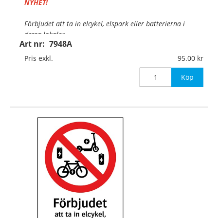
NYHET!
Förbjudet att ta in elcykel, elspark eller batterierna i
dessa lokaler.
Art nr:
7948A
Material:
Aluminium, 0,7mm (väggmontage)
Pris exkl.
95.00
Mått:
148x210mm
Köp