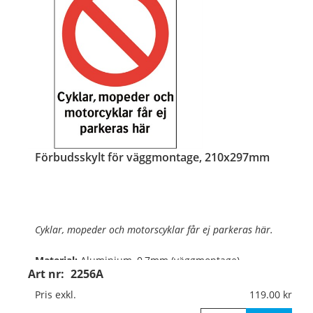
Förbudsskylt för väggmontage, 210x297mm
Cyklar, mopeder och motorscyklar får ej parkeras här.
Material:
Aluminium, 0,7mm (väggmontage)
Art nr:
2256A
Mått:
210x297mm
Pris exkl.
119.00