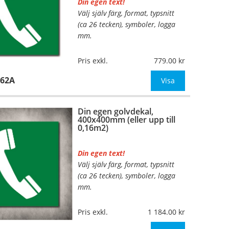
Din egen text!
Välj själv färg, format, typsnitt
…
(ca 26 tecken), symboler, logga
mm.
Material:
Plan aluminium,
Pris exkl.
779.00
0,7mm (väggmontage)
162A
Mått:
210x210mm (eller annat
Visa
mått upp till 0,05m²)
Din egen golvdekal,
Be om offert vid antal
400x400mm (eller upp till
0,16m2)
Din egen text!
Välj själv färg, format, typsnitt
…
(ca 26 tecken), symboler, logga
mm.
Material:
Självhäftande,
Pris exkl.
1 184.00
specialanpassat, halkfritt