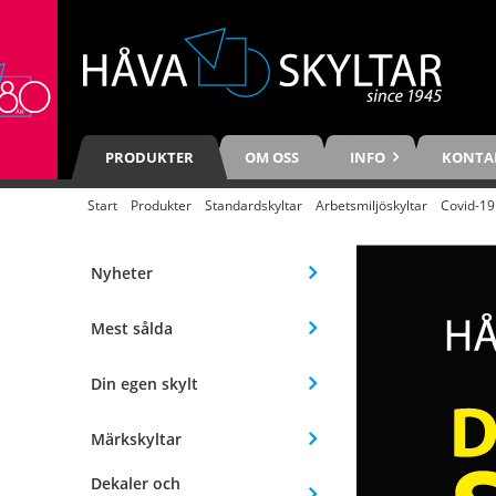
PRODUKTER
OM OSS
INFO
KONTA
Start
/
Produkter
/
Standardskyltar
/
Arbetsmiljöskyltar
/
Covid-19
Nyheter
Mest sålda
Din egen skylt
Märkskyltar
Dekaler och