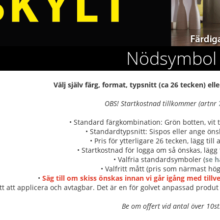
Nödsymbol
Välj själv färg, format, typsnitt (ca 26 tecken) e
OBS! Startkostnad tillkommer (artnr
• Standard färgkombination: Grön botten, vit t
• Standardtypsnitt: Sispos eller ange önsk
• Pris för ytterligare 26 tecken, lägg till
• Startkostnad för logga om så önskas, lägg t
• Valfria standardsymboler (
se h
• Valfritt mått (pris som närmast hög
•
Säg till om skiss önskas innan vi går igång med till
tt att applicera och avtagbar. Det är en för golvet anpassad produt 
Be om offert vid antal över 10st