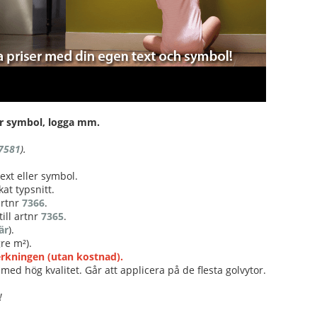
ller symbol, logga mm.
7581
).
ext eller symbol.
at typsnitt.
 artnr
7366
.
ill artnr
7365
.
är
).
re m²).
verkningen (utan kostnad).
med hög kvalitet. Går att applicera på de flesta golvytor.
!