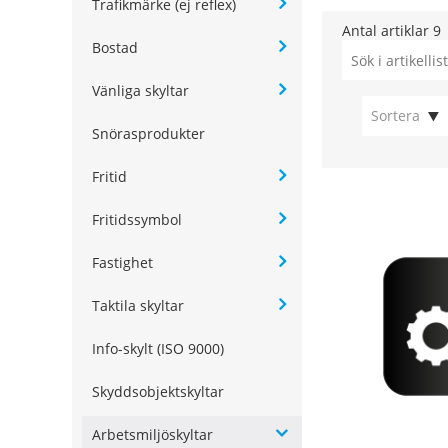
Trafikmärke (ej reflex)
Antal artiklar
9
Bostad
Vänliga skyltar
Sortera
Snörasprodukter
Fritid
Fritidssymbol
Fastighet
Taktila skyltar
Info-skylt (ISO 9000)
Skyddsobjektskyltar
Arbetsmiljöskyltar