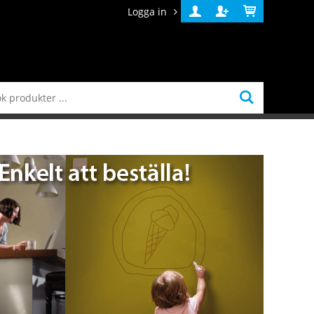
Logga in
Logga
Skapa
Varukorg
in
konto