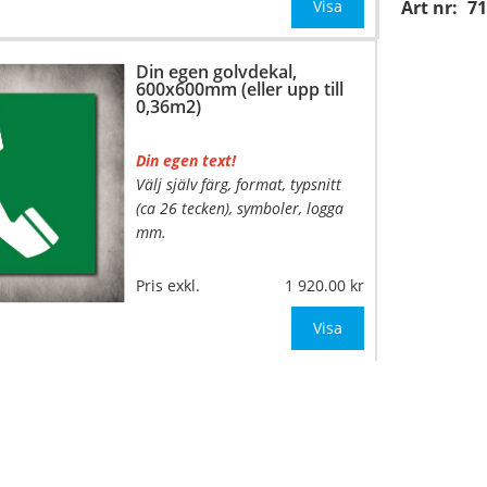
mått upp till 0,05m²)
Visa
Art nr:
71
Be om offert vid antal över 10st!
Din egen golvdekal,
600x600mm (eller upp till
OBS!
0,36m2)
Din egen text!
Välj själv färg, format, typsnitt
(ca 26 tecken), symboler, logga
mm.
…
Material:
Självhäftande,
Pris exkl.
1 920.00
specialanpassat, halkfritt
material för golv
Visa
Mått:
400x400mm (eller annat
mått upp till 0,16m
…