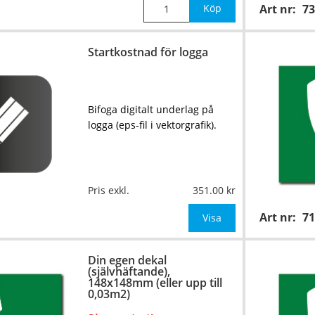
Köp
Art nr:
73
Startkostnad för logga
Bifoga digitalt underlag på
logga (eps-fil i vektorgrafik).
Pris exkl.
351.00
Art nr:
7
Visa
Din egen dekal
(självhäftande),
148x148mm (eller upp till
0,03m2)