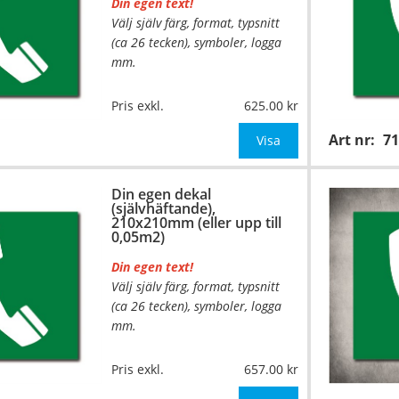
Din egen text!
Välj själv färg, format, typsnitt
(ca 26 tecken), symboler, logga
mm.
Material:
Självhäftande folie
Pris exkl.
625.00
Mått:
148x148mm (eller annat
Art nr:
7
mått upp till 0,03m²)
Visa
Be om offert vid antal över 10st!
Din egen dekal
(självhäftande),
OBS!
210x210mm (eller upp till
0,05m2)
Din egen text!
Välj själv färg, format, typsnitt
(ca 26 tecken), symboler, logga
mm.
…
Material:
Självhäftande folie
Pris exkl.
657.00
Mått:
210x210mm (eller annat