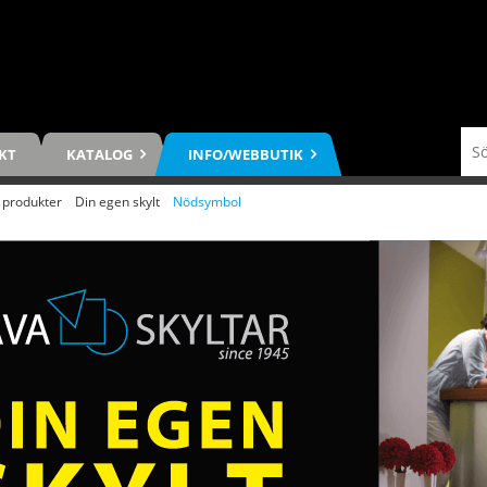
KT
KATALOG
INFO/WEBBUTIK
 produkter
/
Din egen skylt
/
Nödsymbol