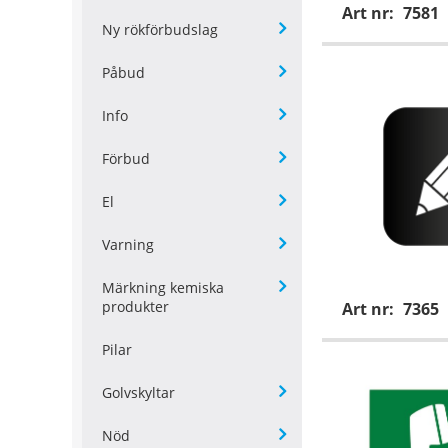
Art nr:
7581
Ny rökförbudslag
Påbud
Info
Förbud
El
Varning
Märkning kemiska
produkter
Art nr:
7365
Pilar
Golvskyltar
Nöd