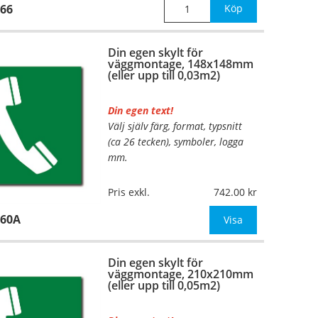
66
Köp
Din egen skylt för
väggmontage, 148x148mm
(eller upp till 0,03m2)
Din egen text!
Välj själv färg, format, typsnitt
(ca 26 tecken), symboler, logga
mm.
Material:
Plan aluminium,
Pris exkl.
742.00
0,7mm (väggmontage)
160A
Mått:
148x148mm (eller annat
Visa
mått upp till 0,03m²)
Din egen skylt för
Be om offert vid antal
väggmontage, 210x210mm
(eller upp till 0,05m2)