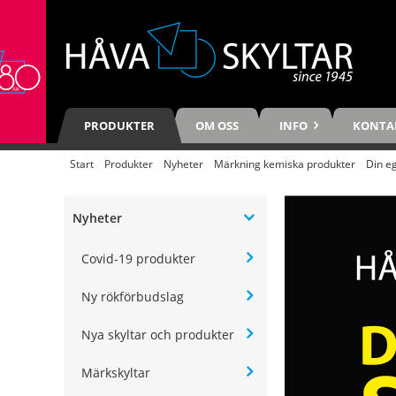
PRODUKTER
OM OSS
INFO
KONTA
Start
/
Produkter
/
Nyheter
/
Märkning kemiska produkter
/
Din eg
Nyheter
Covid-19 produkter
Ny rökförbudslag
Nya skyltar och produkter
Märkskyltar