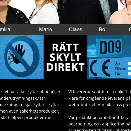
. Vi har alla skyltar ni behöver
Vi levererar snabbt och enkelt 
sande/utrymningsskyltar,
klara för omgående leverans på v
ärkning, roliga skyltar, skyltar
webb-butik eller mailar oss på 
 men även säkerhetsprodukter,
Första hjälpen-produkter mm.
Vår produktion omfattar 4-färgs
bearbetning och applicering på 
screentryckeri/digitalprint tryck