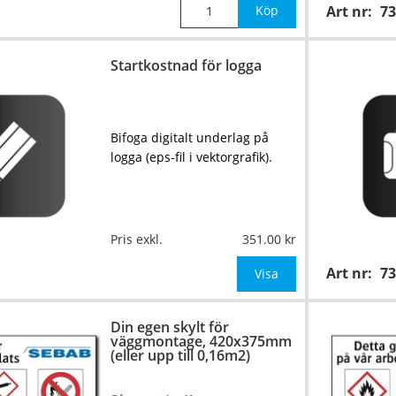
Köp
Art nr:
73
Startkostnad för logga
Bifoga digitalt underlag på
logga (eps-fil i vektorgrafik).
Pris exkl.
351.00
Art nr:
73
Visa
Din egen skylt för
väggmontage, 420x375mm
(eller upp till 0,16m2)