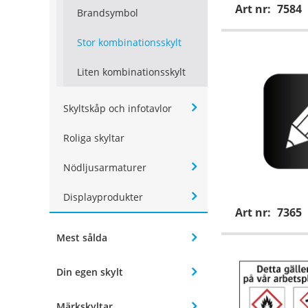
Art nr:
7584
Brandsymbol
Stor kombinationsskylt
Liten kombinationsskylt
Skyltskåp och infotavlor
Roliga skyltar
Nödljusarmaturer
Displayprodukter
Art nr:
7365
Mest sålda
Din egen skylt
Märkskyltar