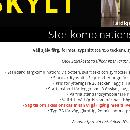
Stor kombination
Välj själv färg, format, typsnitt (ca 156 tecken)
OBS! Startkostnad tillkommer (artnr
• Standard färgkombination: Vit botten, svart text och symboler
• Standardtypsnitt: Sispos eller ange önsk
• Pris för ytterligare 26 tecken, lägg till
• Startkostnad för logga om så önskas, lägg t
• Valfria standardsymboler (
se h
• Valfritt mått (pris som närmast hög
•
Säg till om skiss önskas innan vi går igång med till
• Typ BA för vägg (kraftig, 2mm), samma pr
Be om offert vid antal över 10st