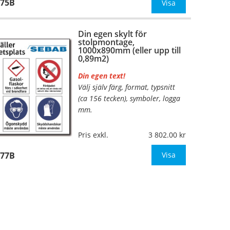
175B
Mått:
600x535mm (eller annat
Visa
mått upp till 0,32m²)
Din egen skylt för
Be om offert vid a
stolpmontage,
1000x890mm (eller upp till
0,89m2)
Din egen text!
Välj själv färg, format, typsnitt
…
(ca 156 tecken), symboler, logga
mm.
Material:
Kantvikt aluminium,
Pris exkl.
3 802.00
2mm (stolpmontage)
177B
Mått:
1000x890mm (eller
Visa
annat mått upp till 0,89m²)
Be om offert vid