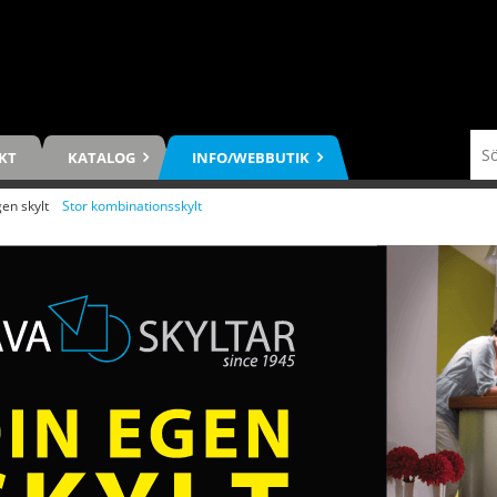
KT
KATALOG
INFO/WEBBUTIK
en skylt
/
Stor kombinationsskylt