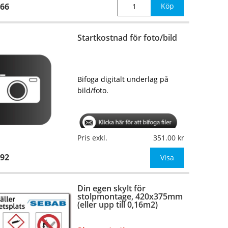
66
Köp
Startkostnad för foto/bild
Bifoga digitalt underlag på
bild/foto.
Pris exkl.
351.00
92
Visa
Din egen skylt för
stolpmontage, 420x375mm
(eller upp till 0,16m2)