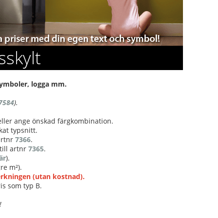
sskylt
, symboler, logga mm.
7584
).
 eller ange önskad färgkombination.
at typsnitt.
 artnr
7366
.
ill artnr
7365
.
är
).
re m²).
verkningen (utan kostnad).
is som typ B.
!