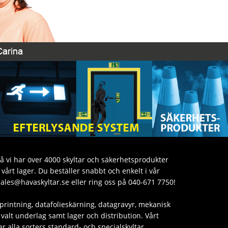
då vi har över 4000 skyltar och säkerhetsprodukter
årt lager. Du beställer snabbt och enkelt i vår
sales@havaskyltar.se eller ring oss på 040-671 7750!
printning, datafolieskärning, datagravyr, mekanisk
valt underlag samt lager och distribution. Vårt
er alla sorters standard- och specialskyltar.