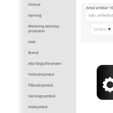
Förbud
Antal artiklar
1
Varning
Märkning kemiska
Sortera
produkter
Nöd
Brand
Alla färgutföranden
Förbudssymbol
Påbudssymbol
Varningssymbol
Nödsymbol