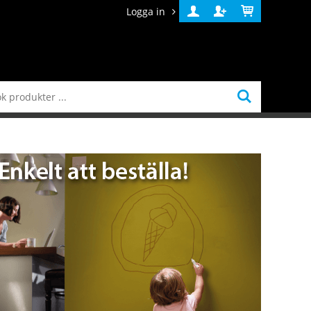
Logga in
Logga
Skapa
Varukorg
in
konto