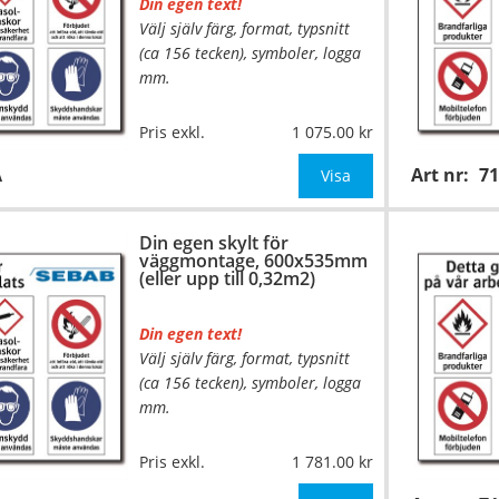
Din egen text!
Välj själv färg, format, typsnitt
(ca 156 tecken), symboler, logga
mm.
Material:
Plan aluminium,
Pris exkl.
1 075.00
0,7mm (väggmontage)
A
Art nr:
7
Mått:
420x375mm (eller annat
Visa
mått upp till 0,16m²)
Din egen skylt för
Be om offert vid anta
väggmontage, 600x535mm
(eller upp till 0,32m2)
Din egen text!
Välj själv färg, format, typsnitt
…
(ca 156 tecken), symboler, logga
mm.
Material:
Plan aluminium,
Pris exkl.
1 781.00
0,7mm (väggmontage)