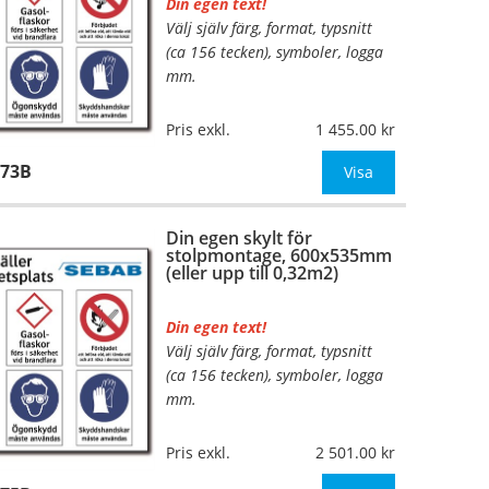
Din egen text!
Välj själv färg, format, typsnitt
(ca 156 tecken), symboler, logga
mm.
Material:
Kantvikt aluminium,
Pris exkl.
1 455.00
2mm (stolpmontage)
173B
Mått:
420x375mm (eller annat
Visa
mått upp till 0,16m²)
Din egen skylt för
Be om offert vid a
stolpmontage, 600x535mm
(eller upp till 0,32m2)
Din egen text!
Välj själv färg, format, typsnitt
…
(ca 156 tecken), symboler, logga
mm.
Material:
Kantvikt aluminium,
Pris exkl.
2 501.00
2mm (stolpmontage)