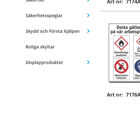
Art nr:
7174
Säkerhetsspeglar
Skydd och Första hjälpen
Roliga skyltar
Displayprodukter
Art nr:
7176