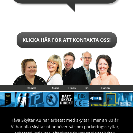
KLICKA HÄR FÖR ATT KONTAKTA OSS!
Håva Skyltar AB har arbetat med skyltar i mer än 80 år.
Vi har alla skyltar ni behöver så som parkeringsskyltar,