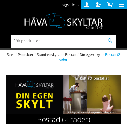
Logga in
Logga
Skapa
Varukorg
in
konto
Start
/
Produkter
/
Standardskyltar
/
Bostad
/
Din egen skylt
/
Bostad (2
rader)
Bostad (2 rader)