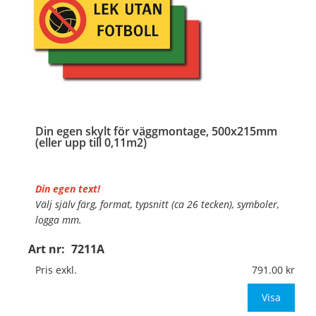
Din egen skylt för väggmontage, 500x215mm
(eller upp till 0,11m2)
Din egen text!
Välj själv färg, format, typsnitt (ca 26 tecken), symboler,
logga mm.
Art nr:
7211A
Material:
Plan aluminium, 0,7mm (väggmontage)
Mått:
500x215mm (eller annat mått upp till 0,11m²)
Pris exkl.
791.00
Be om offert vid antal
Visa