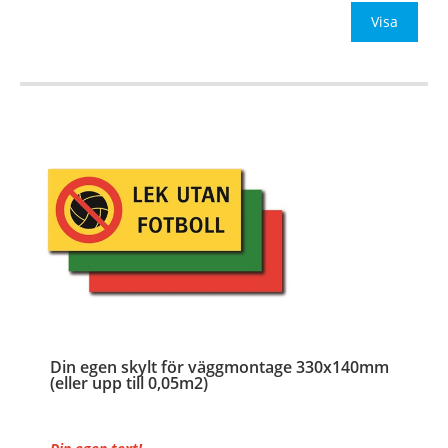
Be om offert vid antal
Visa
…
Din egen skylt för väggmontage 330x140mm
(eller upp till 0,05m2)