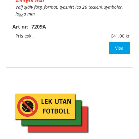
Din egen text!
Välj själv färg, format, typsnitt (ca 26 tecken), symboler,
logga mm.
Art nr:
7209A
Material:
Plan aluminium, 0,7mm (väggmontage)
Mått:
330x140mm (eller annat mått upp till 0,05m²)
Pris exkl.
641.00
Be om offert vid antal
Visa
…