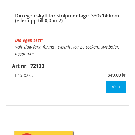
Din egen skylt för stolpmontage, 330x140mm
(eller upp till 0,05m2)
Din egen text!
Välj själv färg, format, typsnitt (ca 26 tecken), symboler,
logga mm.
Art nr:
7210B
Material:
Kantvikt aluminium, 2mm (stolpmontage)
Mått:
300x140mm (eller annat mått upp till 0,05m²)
Pris exkl.
849.00
Be om offert vid an
Visa
…