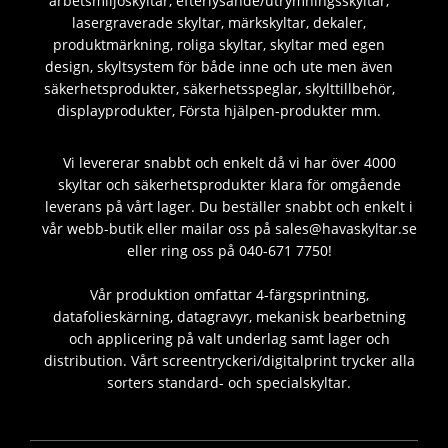
arbetsmiljöskyltar, efterlysande/utrymningsskyltar,
lasergraverade skyltar, märkskyltar, dekaler,
produktmärkning, roliga skyltar, skyltar med egen
design, skyltsystem för både inne och ute men även
säkerhetsprodukter, säkerhetsspeglar, skylttillbehör,
displayprodukter, Första hjälpen-produkter mm.
Vi levererar snabbt och enkelt då vi har över 4000
skyltar och säkerhetsprodukter klara för omgående
leverans på vårt lager. Du beställer snabbt och enkelt i
vår webb-butik eller mailar oss på sales@havaskyltar.se
eller ring oss på 040-671 7750!
Vår produktion omfattar 4-färgsprintning,
datafolieskärning, datagravyr, mekanisk bearbetning
och applicering på valt underlag samt lager och
distribution. Vårt screentryckeri/digitalprint trycker alla
sorters standard- och specialskyltar.