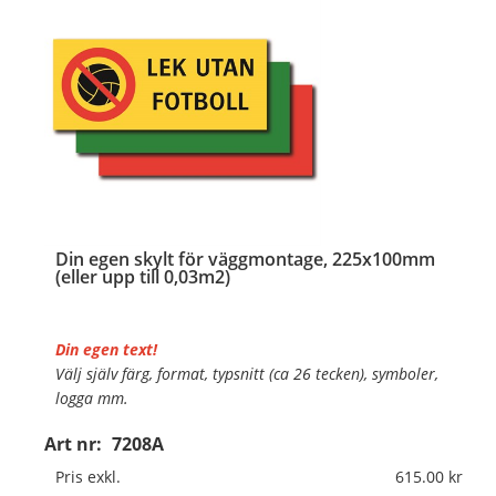
Din egen skylt för väggmontage, 225x100mm
(eller upp till 0,03m2)
Din egen text!
Välj själv färg, format, typsnitt (ca 26 tecken), symboler,
logga mm.
Art nr:
7208A
Material:
Plan aluminium, 0,7mm (väggmontage)
Mått:
225x100mm (eller annat mått upp till 0,03m²)
Pris exkl.
615.00