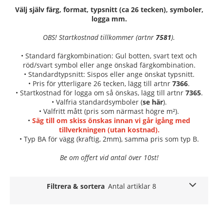
Välj själv färg, format, typsnitt (ca 26 tecken), symboler,
logga mm.
OBS! Startkostnad tillkommer (artnr
7581
).
• Standard färgkombination: Gul botten, svart text och
röd/svart symbol eller ange önskad färgkombination.
• Standardtypsnitt: Sispos eller ange önskat typsnitt.
• Pris för ytterligare 26 tecken, lägg till artnr
7366
.
• Startkostnad för logga om så önskas, lägg till artnr
7365
.
• Valfria standardsymboler (
se här
).
• Valfritt mått (pris som närmast högre m²).
•
Säg till om skiss önskas innan vi går igång med
tillverkningen (utan kostnad).
• Typ BA för vägg (kraftig, 2mm), samma pris som typ B.
Be om offert vid antal över 10st!
Filtrera & sortera
Antal artiklar 8