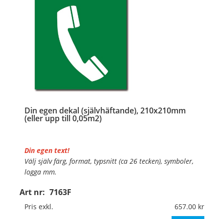
Din egen dekal (självhäftande), 210x210mm
(eller upp till 0,05m2)
Din egen text!
Välj själv färg, format, typsnitt (ca 26 tecken), symboler,
logga mm.
Art nr:
7163F
Material:
Självhäftande folie
Mått:
210x210mm (eller annat mått upp till 0,05m²)
Pris exkl.
657.00