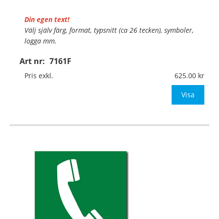
Din egen text!
Välj själv färg, format, typsnitt (ca 26 tecken), symboler,
logga mm.
Art nr:
7161F
Material:
Självhäftande folie
Mått:
148x148mm (eller annat mått upp till 0,03m²)
Pris exkl.
625.00
Be om offert vid antal över 10st!
Visa
OBS!
…