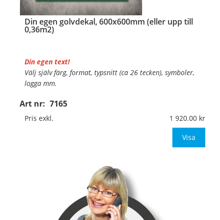
Din egen golvdekal, 600x600mm (eller upp till
0,36m2)
Din egen text!
Välj själv färg, format, typsnitt (ca 26 tecken), symboler,
logga mm.
Art nr:
7165
Material:
Självhäftande, specialanpassat, halkfritt
material för golv
Pris exkl.
1 920.00
Mått:
400x400mm (eller annat mått upp till 0,16m
Visa
…