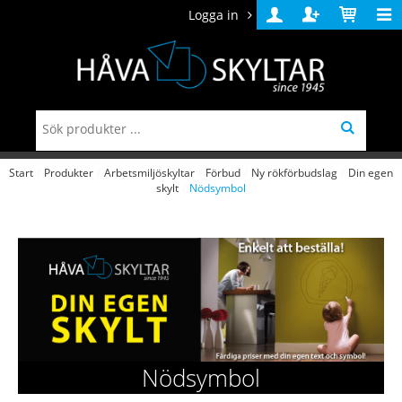
Logga in
Logga
Skapa
Varukorg
in
konto
Start
/
Produkter
/
Arbetsmiljöskyltar
/
Förbud
/
Ny rökförbudslag
/
Din egen
skylt
/
Nödsymbol
Nödsymbol