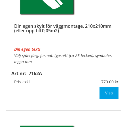
Din egen skylt för väggmontage, 210x210mm
(eller upp till 0,05m2)
Din egen text!
Välj själv färg, format, typsnitt (ca 26 tecken), symboler,
logga mm.
Art nr:
7162A
Material:
Plan aluminium, 0,7mm (väggmontage)
Mått:
210x210mm (eller annat mått upp till 0,05m²)
Pris exkl.
779.00
Be om offert vid antal
Visa
…