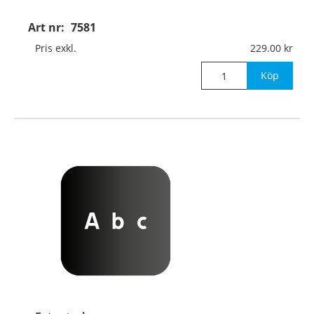
Art nr:
7581
Pris exkl.
229.00
Köp