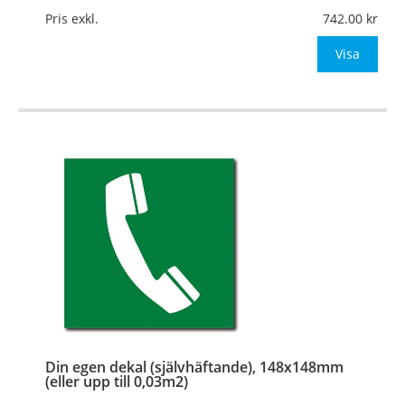
Mått:
148x148mm (eller annat mått upp till 0,03m²)
Pris exkl.
742.00
Be om offert vid antal
Visa
…
Din egen dekal (självhäftande), 148x148mm
(eller upp till 0,03m2)