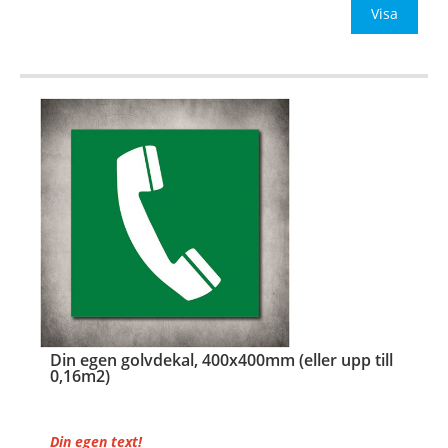
Be om offert vid antal över 10st!
Visa
OBS!
…
Din egen golvdekal, 400x400mm (eller upp till
0,16m2)
Din egen text!