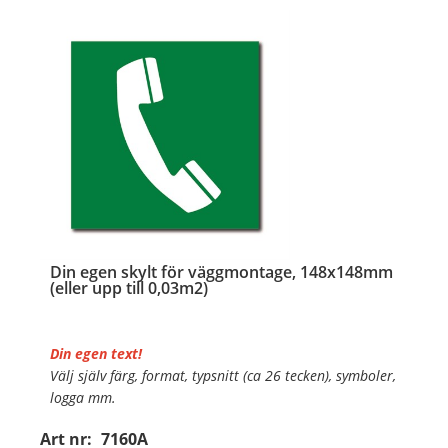
Din egen skylt för väggmontage, 148x148mm
(eller upp till 0,03m2)
Din egen text!
Välj själv färg, format, typsnitt (ca 26 tecken), symboler,
logga mm.
Art nr:
7160A
Material:
Plan aluminium, 0,7mm (väggmontage)