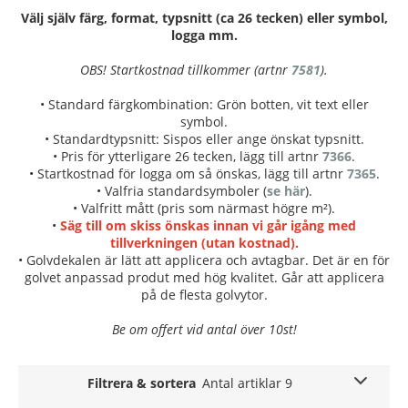
Välj själv färg, format, typsnitt (ca 26 tecken) eller symbol,
logga mm.
OBS! Startkostnad tillkommer (artnr
7581
).
• Standard färgkombination: Grön botten, vit text eller
symbol.
• Standardtypsnitt: Sispos eller ange önskat typsnitt.
• Pris för ytterligare 26 tecken, lägg till artnr
7366
.
• Startkostnad för logga om så önskas, lägg till artnr
7365
.
• Valfria standardsymboler (
se här
).
• Valfritt mått (pris som närmast högre m²).
•
Säg till om skiss önskas innan vi går igång med
tillverkningen (utan kostnad).
• Golvdekalen är lätt att applicera och avtagbar. Det är en för
golvet anpassad produt med hög kvalitet. Går att applicera
på de flesta golvytor.
Be om offert vid antal över 10st!
Filtrera & sortera
Antal artiklar 9