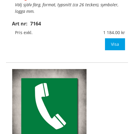
Välj själv färg, format, typsnitt (ca 26 tecken), symboler,
logga mm.
Art nr:
7164
Material:
Självhäftande, specialanpassat, halkfritt
material för golv
Pris exkl.
1 184.00
Mått:
400x400mm (eller annat mått upp till 0,16m
Visa
…