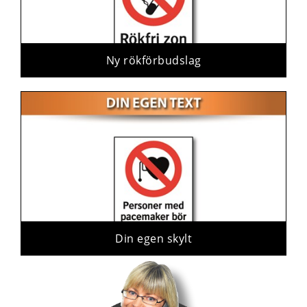
Ny rökförbudslag
Din egen skylt