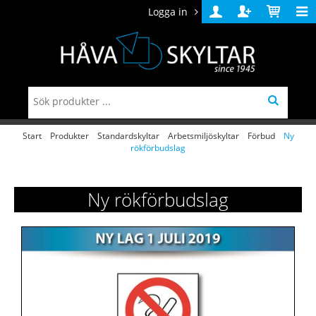
Logga in
Logga
Skapa
Varukorg
in
konto
Start
/
Produkter
/
Standardskyltar
/
Arbetsmiljöskyltar
/
Förbud
/
Ny
rökförbudslag
Ny rökförbudslag