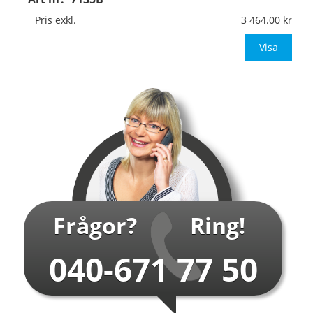
Material:
Kantvikt aluminium, 2mm (stolpmontage)
Mått:
594x841mm (eller annat mått upp till 0,50m²)
Pris exkl.
3 464.00
Be om offert vid an
Visa
…
Frågor?
Ring!
040-671 77 50