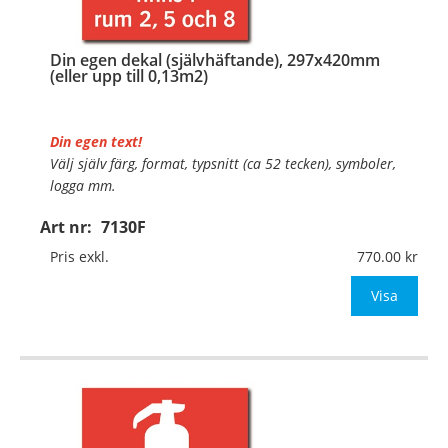
Din egen dekal (självhäftande), 297x420mm
(eller upp till 0,13m2)
Din egen text!
Välj själv färg, format, typsnitt (ca 52 tecken), symboler,
logga mm.
Art nr:
7130F
Material:
Självhäftande folie
Mått:
297x420mm (eller annat mått upp till 0,13m²)
Pris exkl.
770.00
Be om offert vid antal över 10st!
Visa
OBS!