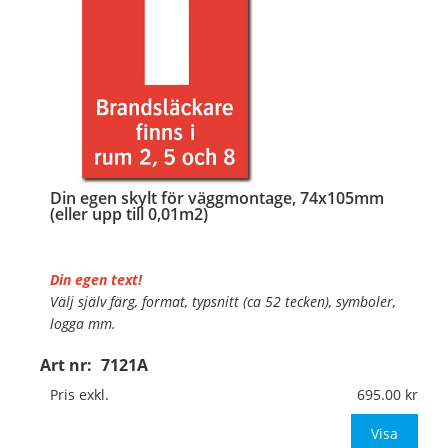
Din egen skylt för väggmontage, 74x105mm
(eller upp till 0,01m2)
Din egen text!
Välj själv färg, format, typsnitt (ca 52 tecken), symboler,
logga mm.
Art nr:
7121A
Material:
Plan aluminium, 0,7mm (väggmontage)
Mått:
74x105mm (eller annat mått upp till 0,01m²)
Pris exkl.
695.00
Be om offert vid antal
Visa