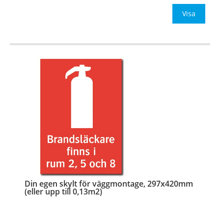
Be om offert vid antal över 10st!
Visa
OBS!
…
Din egen skylt för väggmontage, 297x420mm
(eller upp till 0,13m2)