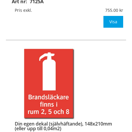
Art nr:
7125A
Material:
Plan aluminium, 0,7mm (väggmontage)
Mått:
148x210mm (eller annat mått upp till 0,04m²)
Pris exkl.
755.00
Be om offert vid antal
Visa
…
Din egen dekal (självhäftande), 148x210mm
(eller upp till 0,04m2)