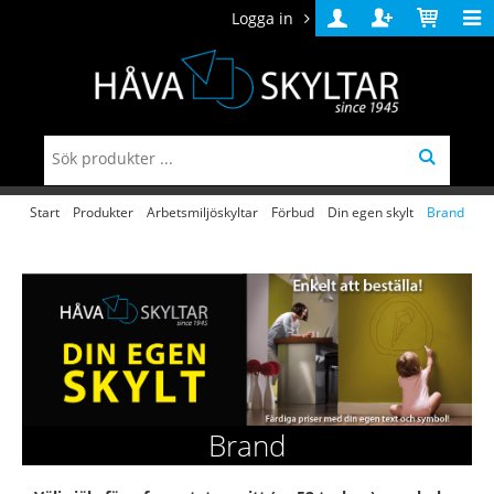
Logga in
Logga
Skapa
Varukorg
in
konto
Start
/
Produkter
/
Arbetsmiljöskyltar
/
Förbud
/
Din egen skylt
/
Brand
Brand