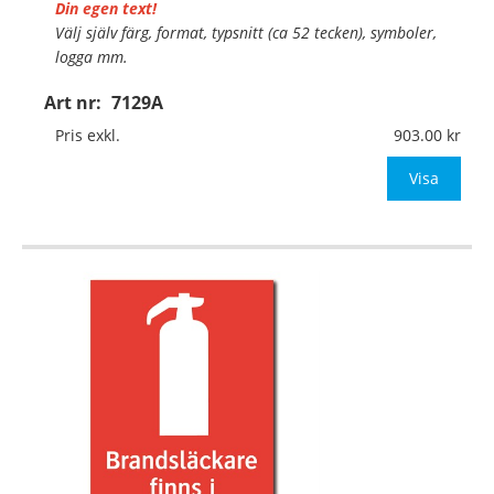
Din egen text!
Välj själv färg, format, typsnitt (ca 52 tecken), symboler,
logga mm.
Art nr:
7129A
Material:
Plan aluminium, 0,7mm (väggmontage)
Mått:
297x420mm (eller annat mått upp till 0,13m²)
Pris exkl.
903.00
Be om offert vid antal
Visa
…