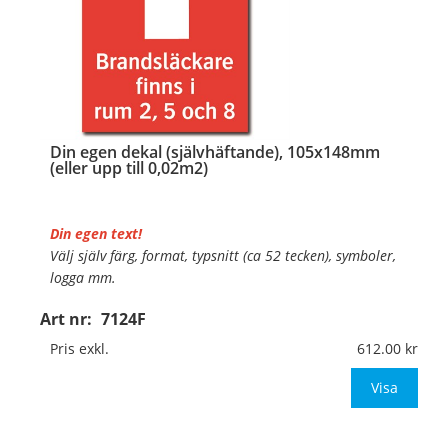
Din egen dekal (självhäftande), 105x148mm
(eller upp till 0,02m2)
Din egen text!
Välj själv färg, format, typsnitt (ca 52 tecken), symboler,
logga mm.
Art nr:
7124F
Material:
Självhäftande folie
Mått:
105x148mm (eller annat mått upp till 0,02m²)
Pris exkl.
612.00
Be om offert vid antal över 10st!
Visa
OBS!