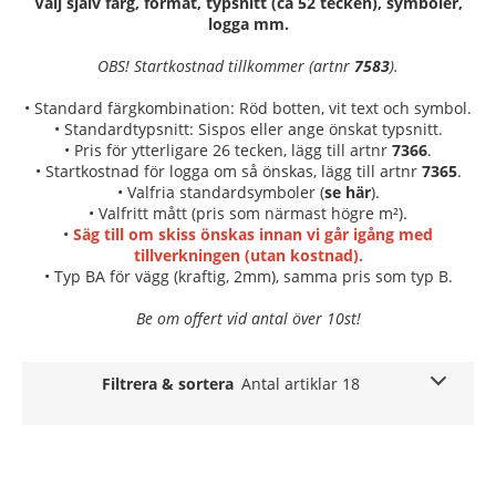
Välj själv färg, format, typsnitt (ca 52 tecken), symboler,
logga mm.
OBS! Startkostnad tillkommer (artnr
7583
).
• Standard färgkombination: Röd botten, vit text och symbol.
• Standardtypsnitt: Sispos eller ange önskat typsnitt.
• Pris för ytterligare 26 tecken, lägg till artnr
7366
.
• Startkostnad för logga om så önskas, lägg till artnr
7365
.
• Valfria standardsymboler (
se här
).
• Valfritt mått (pris som närmast högre m²).
•
Säg till om skiss önskas innan vi går igång med
tillverkningen (utan kostnad).
• Typ BA för vägg (kraftig, 2mm), samma pris som typ B.
Be om offert vid antal över 10st!
Filtrera & sortera
Antal artiklar 18