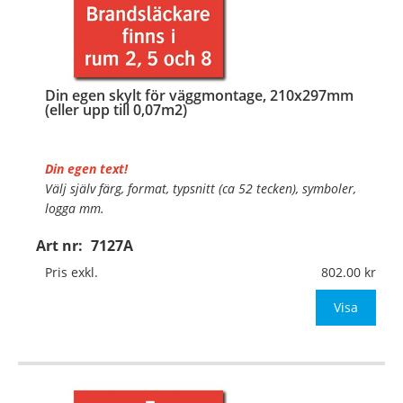
Din egen skylt för väggmontage, 210x297mm
(eller upp till 0,07m2)
Din egen text!
Välj själv färg, format, typsnitt (ca 52 tecken), symboler,
logga mm.
Art nr:
7127A
Material:
Plan aluminium, 0,7mm (väggmontage)
Mått:
210x297mm (eller annat mått upp till 0,07m²)
Pris exkl.
802.00
Be om offert vid antal
Visa