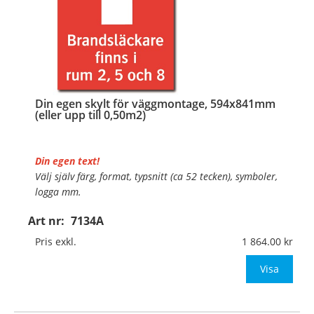
Din egen skylt för väggmontage, 594x841mm
(eller upp till 0,50m2)
Din egen text!
Välj själv färg, format, typsnitt (ca 52 tecken), symboler,
logga mm.
Art nr:
7134A
Material:
Plan aluminium, 0,7mm (väggmontage)
Mått:
594x841mm (eller annat mått upp till 0,50m²)
Pris exkl.
1 864.00
Be om offert vid antal
Visa