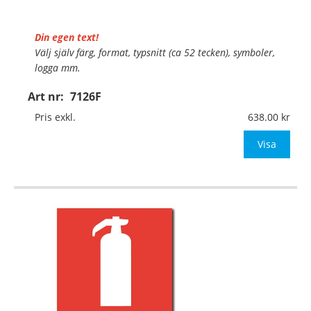
Din egen text!
Välj själv färg, format, typsnitt (ca 52 tecken), symboler,
logga mm.
Art nr:
7126F
Material:
Självhäftande folie
Mått:
148x210mm (eller annat mått upp till 0,04m²)
Pris exkl.
638.00
Be om offert vid antal över 10st!
Visa
OBS!
…