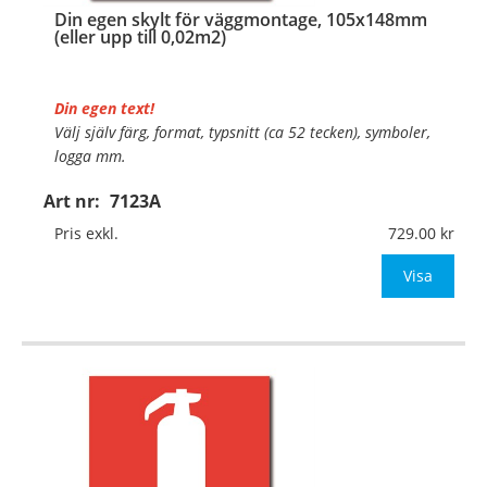
Din egen skylt för väggmontage, 105x148mm
(eller upp till 0,02m2)
Din egen text!
Välj själv färg, format, typsnitt (ca 52 tecken), symboler,
logga mm.
Art nr:
7123A
Material:
Plan aluminium, 0,7mm (väggmontage)
Mått:
105x148mm (eller annat mått upp till 0,02m²)
Pris exkl.
729.00
Be om offert vid antal
Visa
…