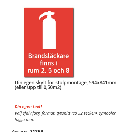
…
Din egen skylt för stolpmontage, 594x841mm
(eller upp till 0,50m2)
Din egen text!
Välj själv färg, format, typsnitt (ca 52 tecken), symboler,
logga mm.
Art nr:
7135B