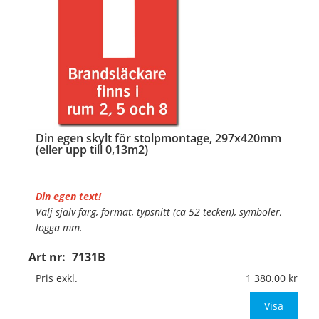
…
Din egen skylt för stolpmontage, 297x420mm
(eller upp till 0,13m2)
Din egen text!
Välj själv färg, format, typsnitt (ca 52 tecken), symboler,
logga mm.
Art nr:
7131B
Material:
Kantvikt aluminium, 2mm (stolpmontage)
Mått:
297x420mm (eller annat mått upp till 0,13m²)
Pris exkl.
1 380.00
Be om offert vid an
Visa