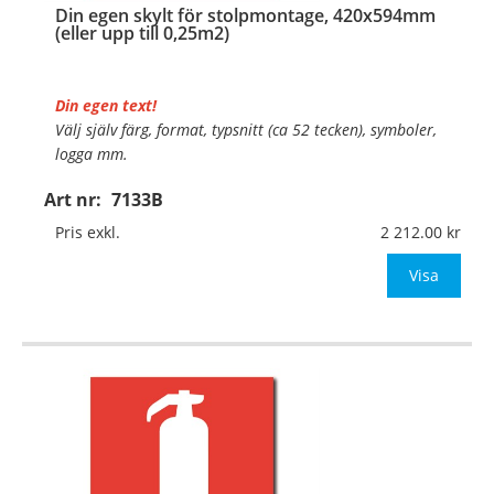
Din egen skylt för stolpmontage, 420x594mm
(eller upp till 0,25m2)
Din egen text!
Välj själv färg, format, typsnitt (ca 52 tecken), symboler,
logga mm.
Art nr:
7133B
Material:
Kantvikt aluminium, 2mm (stolpmontage)
Mått:
420x594mm (eller annat mått upp till 0,25m²)
Pris exkl.
2 212.00
Be om offert vid an
Visa
…