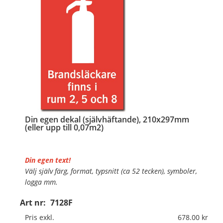
…
Din egen dekal (självhäftande), 210x297mm
(eller upp till 0,07m2)
Din egen text!
Välj själv färg, format, typsnitt (ca 52 tecken), symboler,
logga mm.
Art nr:
7128F
Material:
Självhäftande folie
Mått:
210x297mm (eller annat mått upp till 0,07m²)
Pris exkl.
678.00