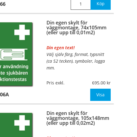
66
Köp
Din egen skylt för
väggmontage, 74x105mm
(eller upp till 0,01m2)
Din egen text!
Välj själv färg, format, typsnitt
(ca 52 tecken), symboler, logga
mm.
Material:
Plan aluminium,
Pris exkl.
695.00
0,7mm (väggmontage)
106A
Mått:
74x105mm (eller annat
Visa
mått upp till 0,01m²)
Din egen skylt för
Be om offert vid antal
väggmontage, 105x148mm
(eller upp till 0,02m2)