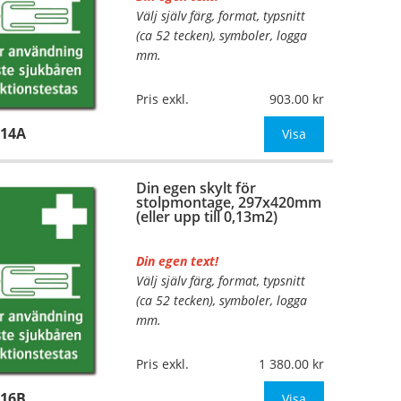
Välj själv färg, format, typsnitt
…
(ca 52 tecken), symboler, logga
mm.
Material:
Plan aluminium,
Pris exkl.
903.00
0,7mm (väggmontage)
114A
Mått:
297x420mm (eller annat
Visa
mått upp till 0,13m²)
Din egen skylt för
Be om offert vid antal
stolpmontage, 297x420mm
(eller upp till 0,13m2)
Din egen text!
Välj själv färg, format, typsnitt
…
(ca 52 tecken), symboler, logga
mm.
Material:
Kantvikt aluminium,
Pris exkl.
1 380.00
2mm (stolpmontage)
116B
Mått:
297x420mm (eller annat
Visa