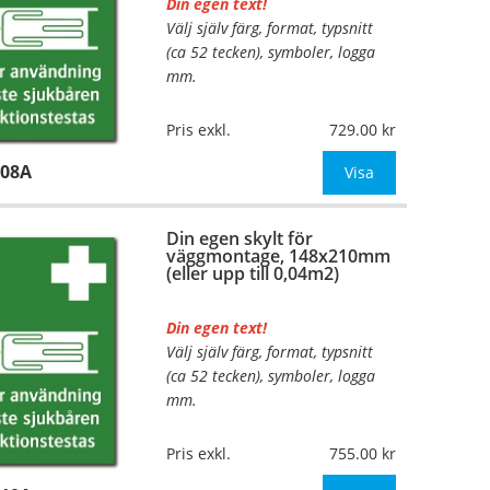
Din egen text!
Välj själv färg, format, typsnitt
…
(ca 52 tecken), symboler, logga
mm.
Material:
Plan aluminium,
Pris exkl.
729.00
0,7mm (väggmontage)
108A
Mått:
105x148mm (eller annat
Visa
mått upp till 0,02m²)
Din egen skylt för
Be om offert vid antal
väggmontage, 148x210mm
(eller upp till 0,04m2)
Din egen text!
Välj själv färg, format, typsnitt
…
(ca 52 tecken), symboler, logga
mm.
Material:
Plan aluminium,
Pris exkl.
755.00
0,7mm (väggmontage)