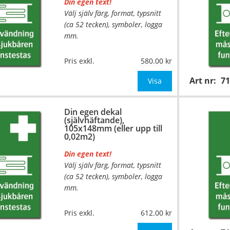
Din egen text!
Välj själv färg, format, typsnitt
(ca 52 tecken), symboler, logga
mm.
Material:
Självhäftande folie
Pris exkl.
580.00
Mått:
74x105mm (eller annat
Art nr:
7
mått upp till 0,01m²)
Visa
Be om offert vid antal över 10st!
Din egen dekal
(självhäftande),
OBS! S
105x148mm (eller upp till
0,02m2)
Din egen text!
Välj själv färg, format, typsnitt
(ca 52 tecken), symboler, logga
mm.
…
Material:
Självhäftande folie
Pris exkl.
612.00
Mått:
105x148mm (eller annat