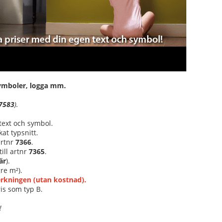
 symboler, logga mm.
7583
).
text och symbol.
at typsnitt.
 artnr
7366
.
ill artnr
7365
.
är
).
re m²).
verkningen (utan kostnad).
is som typ B.
!