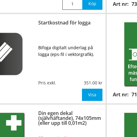
Köp
Art nr:
73
Startkostnad för logga
Bifoga digitalt underlag på
logga (eps-fil i vektorgrafik).
Pris exkl.
351.00
Art nr:
7
Visa
Din egen dekal
(självhäftande), 74x105mm
(eller upp till 0,01m2)