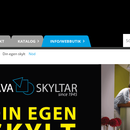
KT
KATALOG
INFO/WEBBUTIK
/
Din egen skylt
/
Nöd