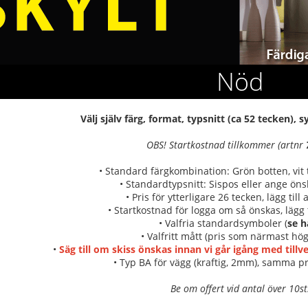
Nöd
Välj själv färg, format, typsnitt (ca 52 tecken),
OBS! Startkostnad tillkommer (artnr
• Standard färgkombination: Grön botten, vit 
• Standardtypsnitt: Sispos eller ange önsk
• Pris för ytterligare 26 tecken, lägg till
• Startkostnad för logga om så önskas, lägg t
• Valfria standardsymboler (
se h
• Valfritt mått (pris som närmast hög
•
Säg till om skiss önskas innan vi går igång med till
• Typ BA för vägg (kraftig, 2mm), samma pr
Be om offert vid antal över 10st