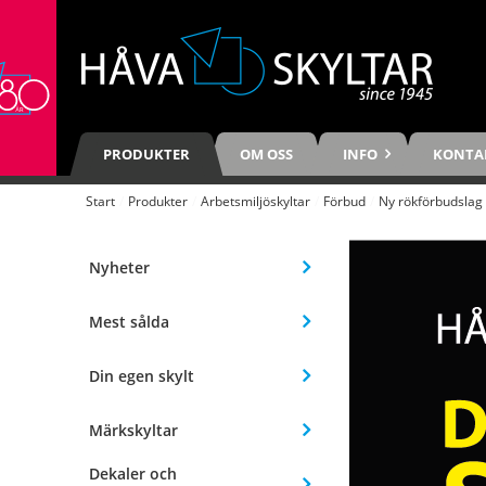
PRODUKTER
OM OSS
INFO
KONTA
Start
/
Produkter
/
Arbetsmiljöskyltar
/
Förbud
/
Ny rökförbudslag
Nyheter
Mest sålda
Din egen skylt
Märkskyltar
Dekaler och