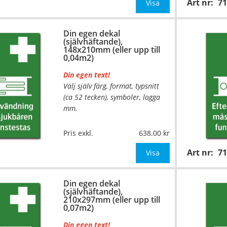
Art nr:
7
mått upp till 0,02m²)
Visa
Be om offert vid antal över 10st!
Din egen dekal
(självhäftande),
OBS!
148x210mm (eller upp till
0,04m2)
Din egen text!
Välj själv färg, format, typsnitt
(ca 52 tecken), symboler, logga
mm.
…
Material:
Självhäftande folie
Pris exkl.
638.00
Mått:
148x210mm (eller annat
Art nr:
7
mått upp till 0,04m²)
Visa
Be om offert vid antal över 10st!
Din egen dekal
(självhäftande),
OBS!
210x297mm (eller upp till
0,07m2)
Din egen text!