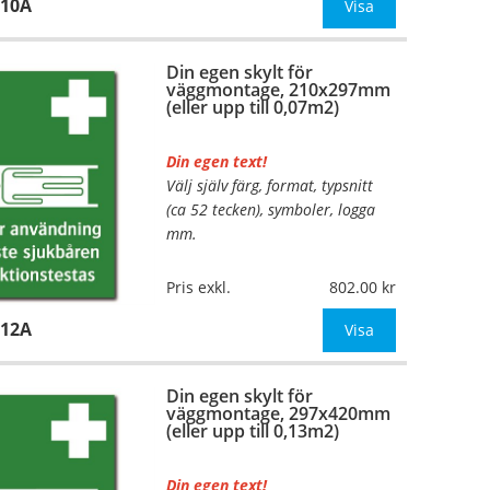
110A
Mått:
148x210mm (eller annat
Visa
mått upp till 0,04m²)
Din egen skylt för
Be om offert vid antal
väggmontage, 210x297mm
(eller upp till 0,07m2)
Din egen text!
Välj själv färg, format, typsnitt
…
(ca 52 tecken), symboler, logga
mm.
Material:
Plan aluminium,
Pris exkl.
802.00
0,7mm (väggmontage)
112A
Mått:
210x297mm (eller annat
Visa
mått upp till 0,07m²)
Din egen skylt för
Be om offert vid antal
väggmontage, 297x420mm
(eller upp till 0,13m2)
Din egen text!