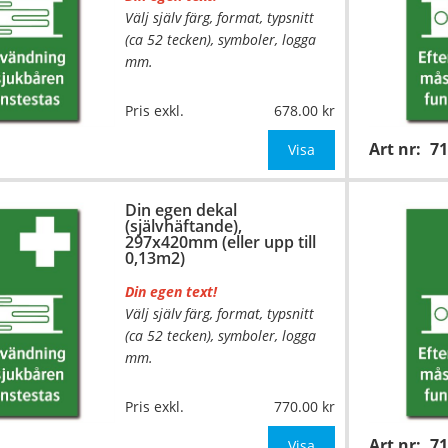
Välj själv färg, format, typsnitt
(ca 52 tecken), symboler, logga
mm.
…
Material:
Självhäftande folie
Pris exkl.
678.00
Mått:
210x297mm (eller annat
Art nr:
7
mått upp till 0,07m²)
Visa
Be om offert vid antal över 10st!
Din egen dekal
(självhäftande),
OBS!
297x420mm (eller upp till
0,13m2)
Din egen text!
Välj själv färg, format, typsnitt
(ca 52 tecken), symboler, logga
mm.
…
Material:
Självhäftande folie
Pris exkl.
770.00
Mått:
297x420mm (eller annat
Art nr:
7
mått upp till 0,13m²)
Visa