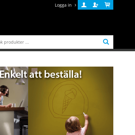
Logga in
Logga
Skapa
Varukorg
in
konto