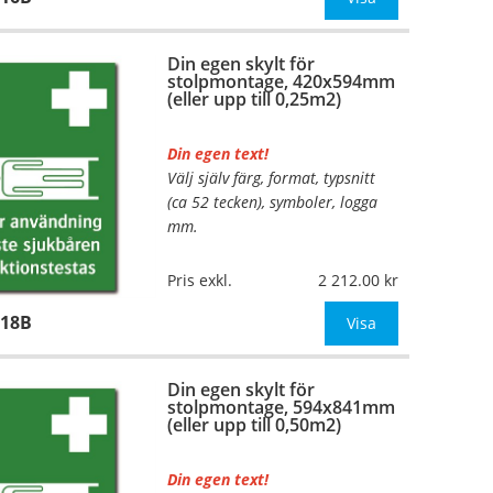
mått upp till 0,13m²)
Din egen skylt för
Be om offert vid an
stolpmontage, 420x594mm
(eller upp till 0,25m2)
Din egen text!
Välj själv färg, format, typsnitt
…
(ca 52 tecken), symboler, logga
mm.
Material:
Kantvikt aluminium,
Pris exkl.
2 212.00
2mm (stolpmontage)
118B
Mått:
420x594mm (eller annat
Visa
mått upp till 0,25m²)
Din egen skylt för
Be om offert vid an
stolpmontage, 594x841mm
(eller upp till 0,50m2)
Din egen text!