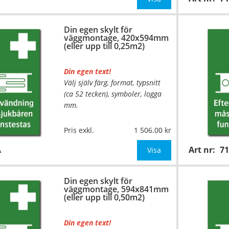
Be om offert vid antal över 10st!
Din egen skylt för
väggmontage, 420x594mm
OBS!
(eller upp till 0,25m2)
Din egen text!
Välj själv färg, format, typsnitt
(ca 52 tecken), symboler, logga
mm.
…
Material:
Plan aluminium,
Pris exkl.
1 506.00
0,7mm (väggmontage)
A
Art nr:
7
Mått:
420x594mm (eller annat
Visa
mått upp till 0,25m²)
Din egen skylt för
Be om offert vid antal
väggmontage, 594x841mm
(eller upp till 0,50m2)
Din egen text!