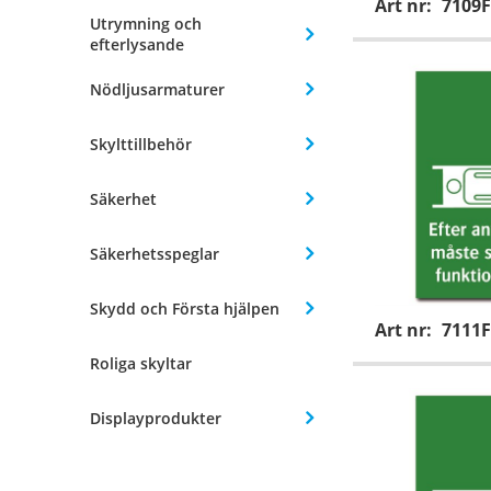
Art nr:
7109F
Utrymning och
efterlysande
Nödljusarmaturer
Skylttillbehör
Säkerhet
Säkerhetsspeglar
Skydd och Första hjälpen
Art nr:
7111F
Roliga skyltar
Displayprodukter