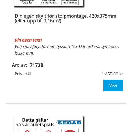
Din egen skylt för stolpmontage, 420x375mm
(eller upp till 0,16m2)
Din egen text!
Välj själv färg, format, typsnitt (ca 156 tecken), symboler,
logga mm.
Art nr:
7173B
Material:
Kantvikt aluminium, 2mm (stolpmontage)
Mått:
420x375mm (eller annat mått upp till 0,16m²)
Pris exkl.
1 455.00
Be om offert vid a
Visa
…