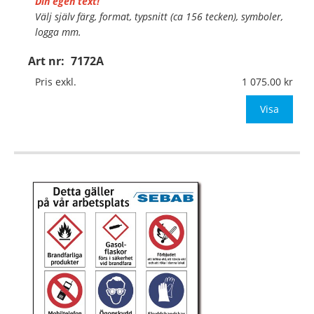
Din egen text!
Välj själv färg, format, typsnitt (ca 156 tecken), symboler,
logga mm.
Art nr:
7172A
Material:
Plan aluminium, 0,7mm (väggmontage)
Mått:
420x375mm (eller annat mått upp till 0,16m²)
Pris exkl.
1 075.00
Be om offert vid anta
Visa
…