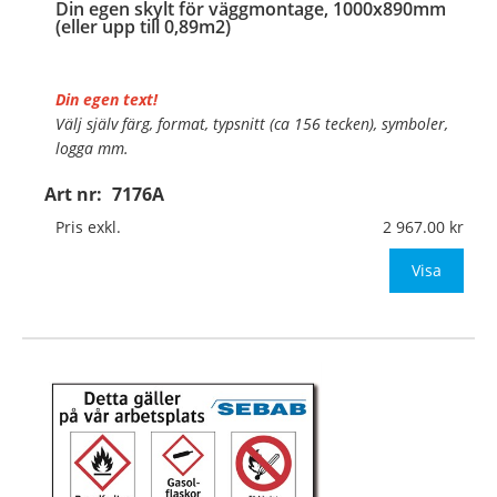
Din egen skylt för väggmontage, 1000x890mm
(eller upp till 0,89m2)
Din egen text!
Välj själv färg, format, typsnitt (ca 156 tecken), symboler,
logga mm.
Art nr:
7176A
Material:
Plan aluminium, 0,7mm (väggmontage)
Mått:
1000x890mm (eller annat mått upp till 0,89m²)
Pris exkl.
2 967.00
Be om offert vid ant
Visa
…