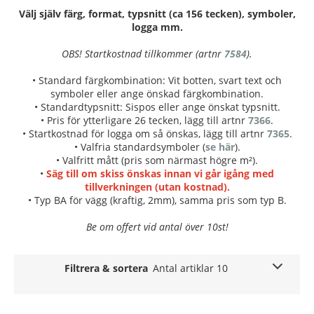
Välj själv färg, format, typsnitt (ca 156 tecken), symboler,
logga mm.
OBS! Startkostnad tillkommer (artnr
7584
).
• Standard färgkombination: Vit botten, svart text och
symboler eller ange önskad färgkombination.
• Standardtypsnitt: Sispos eller ange önskat typsnitt.
• Pris för ytterligare 26 tecken, lägg till artnr
7366
.
• Startkostnad för logga om så önskas, lägg till artnr
7365
.
• Valfria standardsymboler (
se här
).
• Valfritt mått (pris som närmast högre m²).
•
Säg till om skiss önskas innan vi går igång med
tillverkningen (utan kostnad).
• Typ BA för vägg (kraftig, 2mm), samma pris som typ B.
Be om offert vid antal över 10st!
Filtrera & sortera
Antal artiklar 10