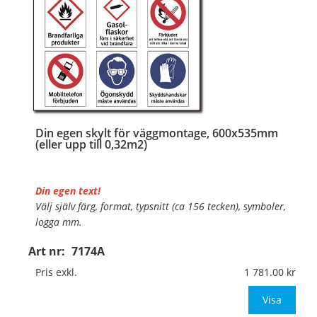
Din egen skylt för väggmontage, 600x535mm
(eller upp till 0,32m2)
Din egen text!
Välj själv färg, format, typsnitt (ca 156 tecken), symboler,
logga mm.
Art nr:
7174A
Material:
Plan aluminium, 0,7mm (väggmontage)
Mått:
600x535mm (eller annat mått upp till 0,32m²)
Pris exkl.
1 781.00
Be om offert vid anta
Visa