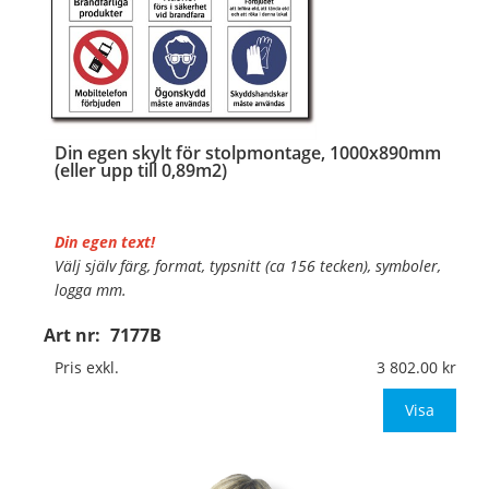
Din egen skylt för stolpmontage, 1000x890mm
(eller upp till 0,89m2)
Din egen text!
Välj själv färg, format, typsnitt (ca 156 tecken), symboler,
logga mm.
Art nr:
7177B
Material:
Kantvikt aluminium, 2mm (stolpmontage)
Mått:
1000x890mm (eller annat mått upp till 0,89m²)
Pris exkl.
3 802.00
Be om offert vid
Visa