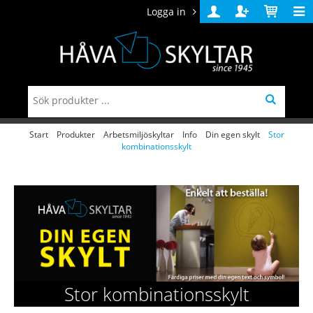
Logga in
Logga
Skapa
Varukorg
in
konto
Start
/
Produkter
/
Arbetsmiljöskyltar
/
Info
/
Din egen skylt
/
Stor
kombinationsskylt
Stor kombinationsskylt